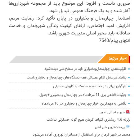
ضروری دانست و افزود: این موضوع باید از مجموعه شهرداری‌ها
آغاز شده و به یک فرهنگ عمومی تبدیل شود.
استاندار چهارمحال و بختیاری در پایان تأکید کرد: رضایت مردم،
افزایش امید اجتماعی، ارتقای کیفیت زندگی شهروندان و خدمت
صادقانه باید محور اصلی مدیریت شهری باشد.
انتهای پیام/7540
اخبار مرتبط
ظرفیت‌های چهارمحال‌وبختیاری باید در سطح ملی دیده شود
پدافند غیرعامل الزام عملیاتی همه دستگاه‌های چهارمحال و بختیاری است
کارگران ایرانی در خط مقدم خدمت به کاروان حسینی
جزئیات قطعی برق 11 مردادماه در چهارمحال و بختیاری+جدول
نگاهی به مهم‌ترین اخبار چهارمحال و بختیاری در 10 مردادماه
خبر جنجالی اخیر
زلزله 4.6 ریشتری گلباف کرمان هیچ گونه خسارتی نداشت
پربحث‌ترین خبر اخیر
محمد
در
شهر کرمان برای استقبال از مسافران نوروزی آماده می‌شود