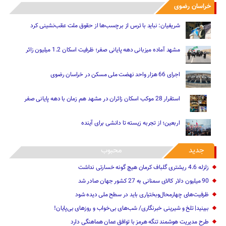
خراسان رضوی
شریفیان: نباید با ترس از برچسب‌ها از حقوق ملت عقب‌نشینی کرد
مشهد آماده میزبانی دهه پایانی صفر؛ ظرفیت اسکان 1.2 میلیون زائر
اجرای 66 هزار واحد نهضت ملی مسکن در خراسان رضوی
استقرار 28 موکب اسکان زائران در مشهد هم زمان با دهه پایانی صفر
اربعین؛ از تجربه زیسته تا دانشی برای آینده
جدید
محبوب
زلزله 4.6 ریشتری گلباف کرمان هیچ گونه خسارتی نداشت
90 میلیون دلار کالای سمنانی به 27 کشور جهان صادر شد
ظرفیت‌های چهارمحال‌وبختیاری باید در سطح ملی دیده شود
ببینید| تلخ و شیرینی خبرنگاری/‌ شب‌های بی‌خواب و روزهای بی‌پایان!
طرح مدیریت هوشمند تنگه هرمز با توافق عمان هماهنگی دارد