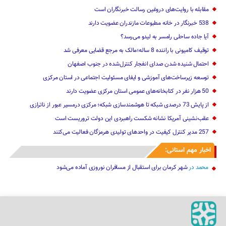
مقابله با روایت‌های دروغین رسالت خبرنگاران است
538 خبرنگار در خانه مطبوعات مازندران عضویت دارند
آیا جاده ساحلی رامسر به لیدو می‌رسد؟
توقیف کامیونی با راننده 8 ساله؛مالک به مرجع قضایی معرفی شد
احتمال شنیده شدن صدای انفجار کنترل‌شده در جنوب اصفهان
توسعه زیرساخت‌های آموزشی و ایفای مسئولیت اجتماعی در استان مرکزی
50 هزار نفر در کتابخانه‌های عمومی استان مرکزی عضویت دارند
از پایش 73 درصدی شبکه تا هوشمندسازی شبکه؛ مرکزی درمسیر عبور از ناترازی
عقب‌نشینی آمریکا نشانه شکست راهبردی این دولت تروریست است
257 مدیر کنترل کیفیت در واحدهای تولیدی هرمزگان فعالیت می‌کنند
اخبار مهم استانی:
محمد
در
شهر کرمان برای استقبال از مسافران نوروزی آماده می‌شود