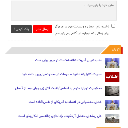
ذخیره نام، ایمیل و وبسایت من در مرورگر
ارسال نظر
پاک کردن !
برای زمانی که دوباره دیدگاهی می‌نویسم.
تهران
عقب‌نشینی آمریکا نشانه شکست در برابر ایران است
عملیات کنترل‌شده انهدام مهمات در محدوده پارچین ادامه دارد
محکومیت دوباره متهم به قصاص/ اثبات قتل زن جوان بعد از 7 سال
خطای محاسباتی در اعتماد به آمریکای از نفس‌افتاده است
حل ریشه‌ای معضل آرادکوه با راه‌اندازی زباله‌سوز امکان‌پذیر است