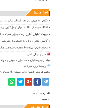
اخبار مرتبط
نگاهی به مهم‌ترین اخبا‌ر استان مرکزی در ب
انتقاد صریح آیت‌الله دری‌ از تجمل‌گرایی بر
روایت تحلیلی-آماری از مددجویان کمیته ام
گزارش| وقتی راه فرار به «سقوط» ختم شد
مجمع خیرین زرندیه با محوریت شفافیت مال
خبر جنجالی اخیر
مبلغان پرچمداران اقامه عزای حسینی و جهاد 
پربحث‌ترین خبر اخیر
محمد
در
شهر کرمان برای استقبال از مسافران
برچسب ها :
ناموجود
ارسال نظر شما