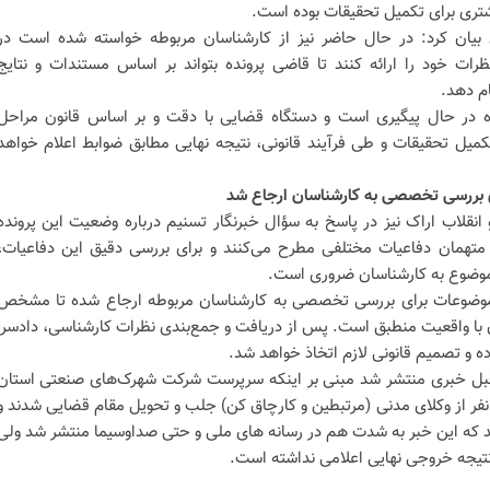
شتری برای تکمیل تحقیقات بوده است.
یان کرد: در حال حاضر نیز از کارشناسان مربوطه خواسته شده است در
رات خود را ارائه کنند تا قاضی پرونده بتواند بر اساس مستندات و نتایج
ام دهد.
 در حال پیگیری است و دستگاه قضایی با دقت و بر اساس قانون مراحل
کمیل تحقیقات و طی فرآیند قانونی، نتیجه نهایی مطابق ضوابط اعلام خواهد
ای بررسی تخصصی به کارشناسان ارجاع شد
انقلاب اراک نیز در پاسخ به سؤال خبرنگار تسنیم درباره وضعیت این پرونده
ً متهمان دفاعیات مختلفی مطرح می‌کنند و برای بررسی دقیق این دفاعیات،
 موضوع به کارشناسان ضروری است.
ی موضوعات برای بررسی تخصصی به کارشناسان مربوطه ارجاع شده تا مشخص
 با واقعیت منطبق است. پس از دریافت و جمع‌بندی نظرات کارشناسی، دادسرا
ده و تصمیم قانونی لازم اتخاذ خواهد شد.
ال قبل خبری منتشر شد مبنی بر اینکه سرپرست شرکت شهرک‌های صنعتی استان
رکزی به همراه 6 نفر از کارکنان و 5 نفر از وکلای مدنی (مرتبطین و کارچاق کن) جلب و تحویل مقام قضایی شدند و
داشت شدند که این خبر به شدت هم در رسانه های ملی و حتی صداوسیما منتشر شد ولی
 نتیجه خروجی نهایی اعلامی نداشته است.