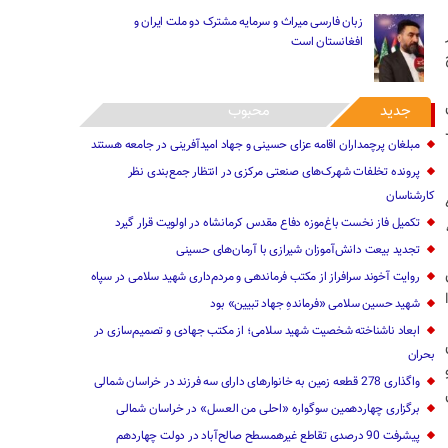
زبان فارسی میراث و سرمایه مشترک دو ملت ایران و
افغانستان است
جدید
محبوب
مبلغان پرچمداران اقامه عزای حسینی و جهاد امیدآفرینی در جامعه هستند
پرونده تخلفات شهرک‌های صنعتی مرکزی در انتظار جمع‌بندی نظر
کارشناسان
تکمیل فاز نخست باغ‌موزه دفاع مقدس کرمانشاه در اولویت قرار گیرد
تجدید بیعت دانش‌آموزان شیرازی با آرمان‌های حسینی
روایت آخوند سرافراز از مکتب فرماندهی و مردم‌داری شهید سلامی در سپاه
شهید حسین سلامی «فرماندهِ جهاد تبیین» بود
ابعاد ناشناخته شخصیت شهید سلامی؛ از مکتب جهادی و تصمیم‌سازی در
بحران
واگذاری 278 قطعه زمین به خانوارهای دارای سه فرزند در خراسان شمالی
برگزاری چهاردهمین سوگواره «احلی من العسل» در خراسان شمالی
پیشرفت 90 درصدی تقاطع غیرهمسطح صالح‌آباد در دولت چهاردهم