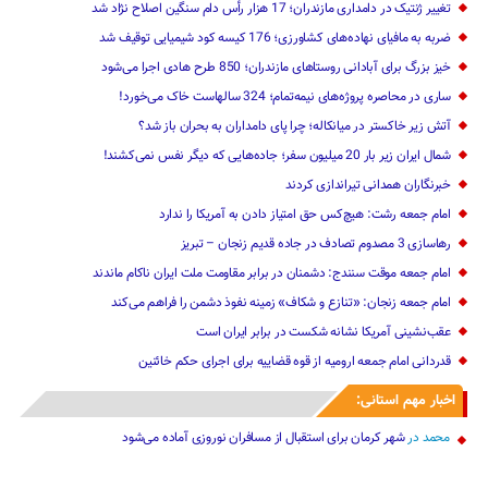
تغییر ژنتیک‌ در دامداری مازندران؛ 17 هزار رأس دام سنگین ‌اصلاح نژاد شد
ضربه ‌به مافیای نهاده‌های کشاورزی؛ 176 کیسه کود شیمیایی توقیف شد
خیز بزرگ برای آبادانی روستاهای مازندران؛ 850 طرح هادی ‌اجرا می‌شود
ساری در محاصره پروژه‌های نیمه‌تمام؛ 324 سالهاست خاک می‌خورد!
آتش زیر خاکستر در میانکاله؛ چرا پای دامداران به بحران باز شد؟
شمال ایران زیر بار 20 میلیون سفر؛ جاده‌هایی که دیگر نفس نمی‌کشند!
خبرنگاران همدانی تیراندازی کردند
امام جمعه رشت: هیچ‌کس حق امتیاز دادن به آمریکا را ندارد
رهاسازی 3 مصدوم تصادف در جاده قدیم زنجان – تبریز
امام جمعه موقت سنندج: دشمنان در برابر مقاومت ملت ایران ناکام ماندند
امام جمعه زنجان: «تنازع و شکاف» زمینه نفوذ دشمن را فراهم می‌کند
عقب‌نشینی آمریکا نشانه شکست در برابر ایران است
قدردانی امام جمعه ارومیه از قوه قضاییه برای اجرای حکم خائنین ‌
اخبار مهم استانی:
محمد
در
شهر کرمان برای استقبال از مسافران نوروزی آماده می‌شود