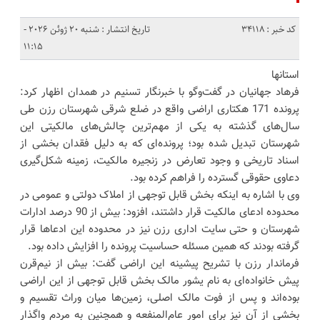
کد خبر : 34118
تاریخ انتشار : شنبه 20 ژوئن 2026 -
11:15
استانها
فرهاد جهانیان در گفت‌وگو با خبرنگار تسنیم در همدان اظهار کرد:
پرونده 171 هکتاری اراضی واقع در ضلع شرقی شهرستان رزن طی
سال‌های گذشته به یکی از مهم‌ترین چالش‌های مالکیتی این
شهرستان تبدیل شده بود؛ پرونده‌ای که به دلیل فقدان بخشی از
اسناد تاریخی و وجود تعارض در زنجیره مالکیت، زمینه شکل‌گیری
دعاوی حقوقی گسترده را فراهم کرده بود.
وی با اشاره به اینکه بخش قابل توجهی از املاک دولتی و عمومی در
محدوده ادعای مالکیت قرار داشتند، افزود: بیش از 90 درصد ادارات
شهرستان و حتی سایت اداری رزن نیز در محدوده این ادعاها قرار
گرفته بودند که همین مسئله حساسیت پرونده را افزایش داده بود.
فرماندار رزن با تشریح پیشینه این اراضی گفت: بیش از نیم‌قرن
پیش خانواده‌ای به نام یشور مالک بخش قابل توجهی از این اراضی
بوده‌اند و پس از فوت مالک اصلی، زمین‌ها میان وراث تقسیم و
بخشی از آن نیز برای امور عام‌المنفعه و همچنین به مردم واگذار