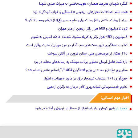
کنگره شهدای هنرمند همدان؛ هویت‌بخشی به میراث هنری شهدا
علت تمام‌ تصادفات محورهای اربعینی‌ «خستگی و خواب‌آلودگی» ‌بود
ببینید| روایت عاشقی اهل‌سنت برای امام حسین(ع)؛ از ترکمن‌صحرا تا کربلا
تردد 2 میلیون و 600 هزار زائر اربعین از مرز مهران‌‌
3 میلیون و 450 هزار ‌زائر به کربلا مشرف شد‌ند/‌ حادثه امنیتی نداشتیم
تکذیب دستگیری تروریست‌های بمب‌گذار در مرز مهران/ امنیت برقرار است
116 هکتار از عرصه‌های ملی استان قزوین در آتش سوخت
بازداشت عامل ارسال تصاویر پرتاب موشک به رسانه‌های معاند در یزد
سناریوی نخ‌نمای معاندان برای ‌فتنه‌گران 1404/ آیا ساغر غلامی اعدام شد؟
جمع‌آوری 171 انشعاب غیرمجاز برق در مانور «مهتاب» اهواز
تداوم خدمت‌رسانی شبانه‌روزی کادر درمان به زائران اربعین
اخبار مهم استانی:
محمد
در
شهر کرمان برای استقبال از مسافران نوروزی آماده می‌شود