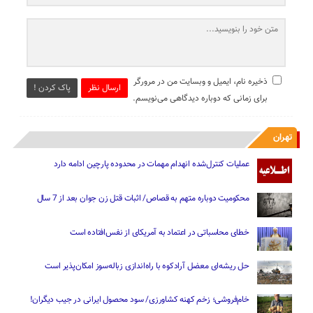
ذخیره نام، ایمیل و وبسایت من در مرورگر
ارسال نظر
پاک کردن !
برای زمانی که دوباره دیدگاهی می‌نویسم.
تهران
عملیات کنترل‌شده انهدام مهمات در محدوده پارچین ادامه دارد
محکومیت دوباره متهم به قصاص/ اثبات قتل زن جوان بعد از 7 سال
خطای محاسباتی در اعتماد به آمریکای از نفس‌افتاده است
حل ریشه‌ای معضل آرادکوه با راه‌اندازی زباله‌سوز امکان‌پذیر است
خام‌فروشی؛ زخم کهنه کشاورزی/ سود محصول ایرانی در جیب دیگران!