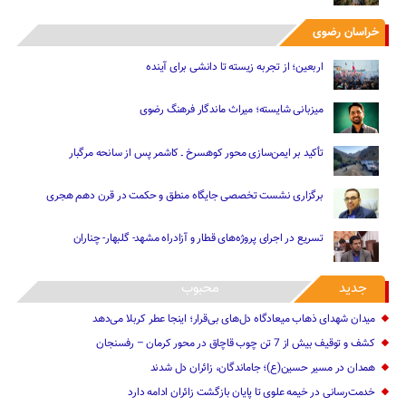
خراسان رضوی
اربعین؛ از تجربه زیسته تا دانشی برای آینده
میزبانی شایسته؛ میراث ماندگار فرهنگ رضوی
تأکید بر ایمن‌سازی محور کوهسرخ ـ کاشمر پس از سانحه مرگبار
برگزاری نشست تخصصی جایگاه منطق و حکمت در قرن دهم هجری
تسریع در اجرای پروژه‌های قطار و آزادراه مشهد- گلبهار- چناران
جدید
محبوب
میدان شهدای ذهاب میعادگاه دل‌های بی‌قرار؛ اینجا عطر کربلا می‌دهد
کشف و توقیف بیش از 7 تن چوب قاچاق در محور کرمان – رفسنجان
همدان در مسیر حسین(ع)؛ جاماندگان، زائران دل شدند
خدمت‌رسانی در خیمه علوی تا پایان بازگشت زائران ادامه دارد