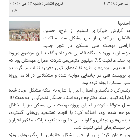
کد خبر : 29328
تاریخ انتشار : شنبه 23 می 2026 -
0:13
استانها
به گزارش خبرگزاری تسنیم از کرج، حسین
فاضلی هریکندی از حل مشکل سند مالکیت
اراضی نهضت ملی مسکن در شهر جدید
مهستان با ورود دستگاه قضایی خبر داد و گفت: این موضوع مربوط
به سند مالکیت 7.5 میلیون مترمربعی شرکت عمران مهستان بود که
از «قدیمی بودن» و «نبود نقشه‌های ثبتی دقیق» نشأت می‌گرفت و
با بن‌بست فنی در جانمایی مواجه شده و مشکلاتی در ادامه پروژه
ملی مسکن ایجاد کرده بود.
رئیس‌کل دادگستری استان البرز با اشاره به اینکه مشکل ایجاد شده
فرآیند تبدیل سند دفترچه‌ای به اسناد حدنگار تک‌برگی را به مدت 10
سال متوقف کرده و اجرای پروژه نهضت ملی مسکن نیز با اختلال
مواجه شده بود، اضافه کرد: با انجام نقشه‌برداری‌های گسترده،
بازبینی‌های میدانی و کارشناسی دقیق، موقعیت پلاک مذکور احراز و
در سیستم‌های ثبتی تثبیت شد.
وی عنوان کرد: پس از حل مشکل جانمایی با پیگیری‌های ویژه