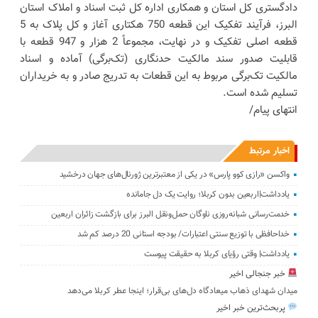
دادگستری کل استان و همکاری اداره کل ثبت اسناد و املاک استان
البرز، فرآیند تفکیک این قطعه 750 هکتاری آغاز و کل پلاک به 5
قطعه اصلی تفکیک و در نهایت، مجموعاً 2 هزار و 947 قطعه با
قابلیت صدور سند مالکیت حدنگاری (تک‌برگی) آماده و اسناد
مالکیت تک‌برگی مربوط به این قطعات به تدریج صادر و به خریداران
تسلیم شده است.
انتهای پیام/
اخبار مرتبط
واکسن «رازی کوو پارس» در یکی از معتبرترین ژورنال‌های جهان درخشید
یادداشت|اربعین بدون کربلا؛ روایت یک دل جامانده
خدمت‌رسانی شبانه‌روزی ناوگان حمل‌ونقل البرز برای بازگشت زائران اربعین
خداحافظی با توزیع سنتی اعتبارات/ بودجه استانی 20 درصد کم شد
یادداشت| وقتی رؤیای کربلا به حقیقت پیوست
خبر جنجالی اخیر
میدان شهدای ذهاب میعادگاه دل‌های بی‌قرار؛ اینجا عطر کربلا می‌دهد
پربحث‌ترین خبر اخیر