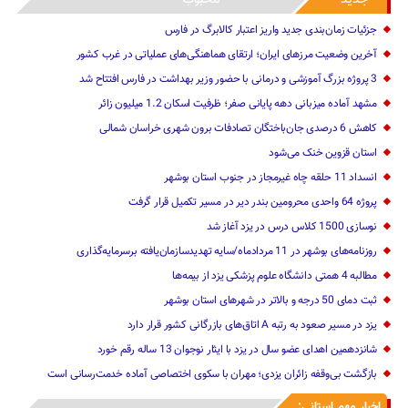
جزئیات زمان‌بندی جدید واریز اعتبار کالابرگ در فارس
آخرین وضعیت مرزهای ایران؛ ارتقای هماهنگی‌های عملیاتی در غرب کشور
3 پروژه بزرگ آموزشی و درمانی با حضور وزیر بهداشت در فارس افتتاح شد
مشهد آماده میزبانی دهه پایانی صفر؛ ظرفیت اسکان 1.2 میلیون زائر
کاهش 6 درصدی جان‌باختگان تصادفات برون شهری خراسان شمالی
استان قزوین خنک‌ می‌شود
انسداد 11 حلقه چاه غیرمجاز در جنوب استان بوشهر
پروژه 64 واحدی محرومین بندر دیر در مسیر تکمیل قرار گرفت
نوسازی 1500 کلاس درس در یزد آغاز شد
روزنامه‌های بوشهر در 11 مردادماه/سایه تهدیدسازمان‌یافته برسرمایه‌گذاری
مطالبه 4 همتی دانشگاه علوم پزشکی یزد از بیمه‌ها
ثبت دمای 50 درجه و بالاتر در شهرهای استان بوشهر
یزد در مسیر صعود به رتبه A اتاق‌های بازرگانی کشور قرار دارد
شانزدهمین اهدای عضو سال در یزد با ایثار نوجوان 13 ساله رقم خورد
بازگشت بی‌وقفه زائران یزدی؛ مهران با سکوی اختصاصی آماده خدمت‌رسانی است
اخبار مهم استانی: