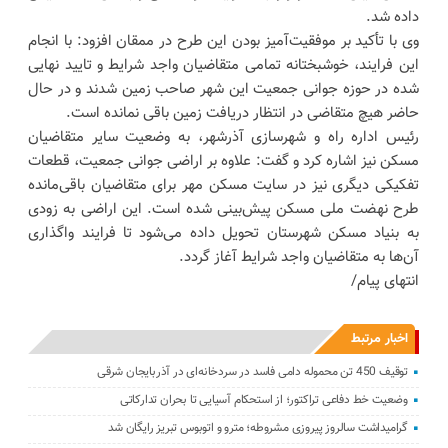
داده شد.
وی با تأکید بر موفقیت‌آمیز بودن این طرح در ممقان افزود: با انجام
این فرایند، خوشبختانه تمامی متقاضیان واجد شرایط و تایید نهایی
شده در حوزه جوانی جمعیت این شهر صاحب زمین شدند و در حال
حاضر هیچ متقاضی در انتظار دریافت زمین باقی نمانده است.
رئیس اداره راه و شهرسازی آذرشهر، به وضعیت سایر متقاضیان
مسکن نیز اشاره کرد و گفت: علاوه بر اراضی جوانی جمعیت، قطعات
تفکیکی دیگری نیز در سایت مسکن مهر برای متقاضیان باقی‌مانده
طرح نهضت ملی مسکن پیش‌بینی شده است. این اراضی به زودی
به بنیاد مسکن شهرستان تحویل داده می‌شود تا فرایند واگذاری
آن‌ها به متقاضیان واجد شرایط آغاز گردد.
انتهای پیام/
اخبار مرتبط
توقیف 450 تن محموله دامی فاسد در سردخانه‌ای در آذربایجان شرقی
وضعیت خط دفاعی تراکتور؛ از استحکام آسیایی تا بحران تدارکاتی
گرامیداشت سالروز پیروزی مشروطه؛ مترو و اتوبوس تبریز رایگان شد