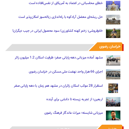
خطای محاسباتی در اعتماد به آمریکای از نفس‌افتاده است
حل ریشه‌ای معضل آرادکوه با راه‌اندازی زباله‌سوز امکان‌پذیر است
خام‌فروشی؛ زخم کهنه کشاورزی/ سود محصول ایرانی در جیب دیگران!
خراسان رضوی
مشهد آماده میزبانی دهه پایانی صفر؛ ظرفیت اسکان 1.2 میلیون زائر
اجرای 66 هزار واحد نهضت ملی مسکن در خراسان رضوی
استقرار 28 موکب اسکان زائران در مشهد هم زمان با دهه پایانی صفر
اربعین؛ از تجربه زیسته تا دانشی برای آینده
میزبانی شایسته؛ میراث ماندگار فرهنگ رضوی
جدید
محبوب