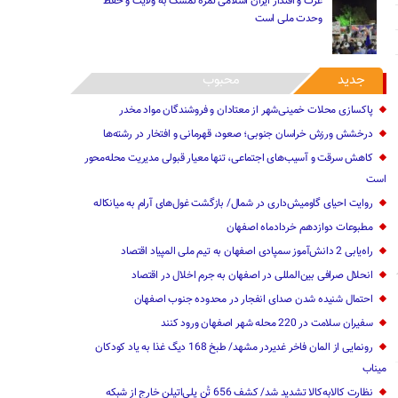
عزت و اقتدار ایران اسلامی ثمره تمسک به ولایت و حفظ
وحدت ملی است
جدید
محبوب
پاکسازی محلات خمینی‌شهر از معتادان و فروشندگان مواد مخدر
درخشش ورزش خراسان جنوبی؛ صعود، قهرمانی و افتخار در رشته‌ها
کاهش سرقت و آسیب‌های اجتماعی، تنها معیار قبولی مدیریت محله‌محور
است
روایت احیای گاومیش‌داری در شمال/ بازگشت غول‌های آرام به میانکاله
مطبوعات دوازدهم خردادماه اصفهان
راه‌یابی 2 دانش‌آموز سمپادی اصفهان به تیم ملی المپیاد اقتصاد
انحلال صرافی بین‌المللی در اصفهان به جرم اخلال در اقتصاد
احتمال شنیده شدن صدای انفجار در محدوده جنوب اصفهان
سفیران سلامت در 220 محله شهر اصفهان ورود کنند
رونمایی از المان فاخر غدیردر مشهد/ طبخ 168 دیگ غذا به یاد کودکان
میناب
نظارت کالا‌به‌کالا تشدید شد/ کشف 656 تُن پلی‌اتیلن خارج از شبکه