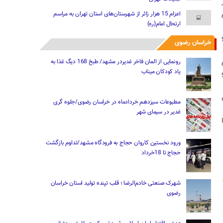
اعزام 15 هزار زائر از شهرستان‌های استان تهران به مراسم
ارتحال امام(ره)
خراسان رضوی
 محکوم
رونمایی از المان فاخر غدیردر مشهد/ طبخ 168 دیگ غذا به
یاد کودکان میناب
مطبوعات سیزدهم خردادماه در خراسان رضوی/جلوه گری
غدیر در سیمای شهر
ورود نخستین کاروان حجاج به فرودگاه مشهد/تداوم بازگشت
حجاج تا 18خرداد
شهرک صنعتی خادم‌الرضا ؛ قلب تپنده تولید استان خراسان
رضوی