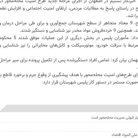
خبرنگار تسنیم در اصفهان از اجرای مرحله جدید طرح امنیت محله‌محور در
 در راستای پاسخ به مطالبات مردمی، ارتقای امنیت اجتماعی و افزایش نظم
ا شد.
وی افزود: در جریان اجرای این طرح، 9 معتاد متجاهر از سطح شهرستان جمع‌آوری و برای طی مراحل درمان و
 شناسایی و دستگیر شدند.
فرمانده انتظامی خمینی‌شهر ادامه داد: مأموران پلیس در بخش دیگری از این عملیات موفق شدند 5
دستگیر کنند و 4 سارق مرتبط با سرقت خودرو، موتورسیکلت و کابل‌های مخابراتی را نیز شناسایی و
تهمان بیان کرد: تمامی افراد دستگیرشده پس از تکمیل پرونده برای سیر مراحل
 طرح‌های امنیت محله‌محور با هدف پیشگیری از وقوع جرم و برخورد قاطع با
‌صورت مستمر در دستور کار پلیس شهرستان قرار دارد.
ار قبولی مدیریت محله‌محور است