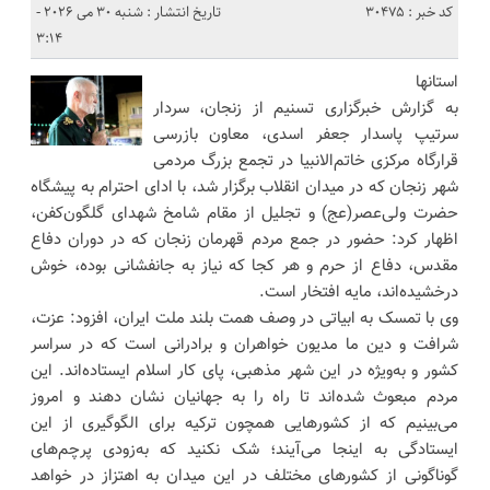
کد خبر : 30475
تاریخ انتشار : شنبه 30 می 2026 -
3:14
استانها
به گزارش خبرگزاری تسنیم از زنجان، سردار
سرتیپ پاسدار جعفر اسدی، معاون بازرسی
قرارگاه مرکزی خاتم‌الانبیا در تجمع بزرگ مردمی
شهر زنجان که در میدان انقلاب برگزار شد، با ادای احترام به پیشگاه
حضرت ولی‌عصر(عج) و تجلیل از مقام شامخ شهدای گلگون‌کفن،
اظهار کرد: حضور در جمع مردم قهرمان زنجان که در دوران دفاع
مقدس، دفاع از حرم و هر کجا که نیاز به جانفشانی بوده، خوش
درخشیده‌اند، مایه افتخار است.
وی با تمسک به ابیاتی در وصف همت بلند ملت ایران، افزود: عزت،
شرافت و دین ما مدیون خواهران و برادرانی است که در سراسر
کشور و به‌ویژه در این شهر مذهبی، پای کار اسلام ایستاده‌اند. این
مردم مبعوث شده‌اند تا راه را به جهانیان نشان دهند و امروز
می‌بینیم که از کشورهایی همچون ترکیه برای الگوگیری از این
ایستادگی به اینجا می‌آیند؛ شک نکنید که به‌زودی پرچم‌های
گوناگونی از کشورهای مختلف در این میدان به اهتزاز در خواهد