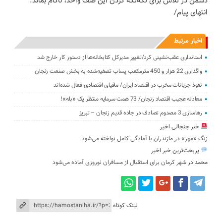
دشمن در تلاش برای تکه‌تکه کردن این صف واحد، ناکام بماند.
انتهای پیام/
اخبار مرتبط
استانداری عقب‌نشینی کرد‌/تغییر مدیرکل کتابخانه‌ها از دستور کار خارج شد
واگذاری 22 هزار و 450 مترمکعب ‌پساب تصفیه‌شده به بخش صنعت زنجان
نفوذ جریانات مخرب در اقتصاد ایران/ مافیای اقتصادی فعال شده‌اند
معادله عجیب اقتصاد زنجان/ 73 همت سرمایه منتظر یک «بله»!
رهاسازی 3 مصدوم تصادف در جاده قدیم زنجان – تبریز
خبر جنجالی اخیر
زنگ «مهر» در مازندران با آمادگی کامل نواخته می‌شود
پربحث‌ترین خبر اخیر
محمد
در
شهر کرمان برای استقبال از مسافران نوروزی آماده می‌شود
لینک کوتاه