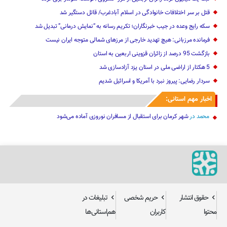
قتل بر سر اختلافات خانوادگی در اسلام آبادغرب/ قاتل دستگیر شد
سکه رایج وعده در جیب خبرنگاران؛ تکریم رسانه به “نمایش درمانی” تبدیل شد
فرمانده مرزبانی: هیچ تهدید خارجی از مرزهای ‌شمالی متوجه ایران نیست
بازگشت 95 درصد از زائران قزوینی اربعین به استان
5 هکتار از اراضی ملی در استان یز‌د آزادسازی شد
سردار رضایی: پیروز نبرد با آمریکا و اسرائیل شدیم
اخبار مهم استانی:
محمد
در
شهر کرمان برای استقبال از مسافران نوروزی آماده می‌شود
حقوق انتشار
حریم شخصی
تبلیغات در
محتوا
کاربران
هم‌استانی‌ها