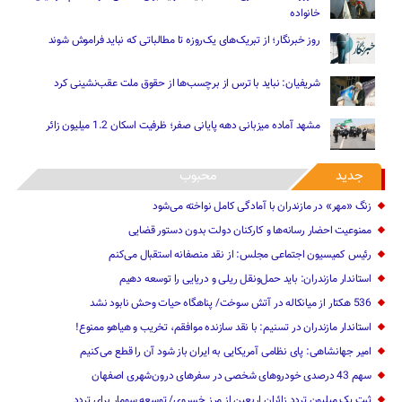
خانواده
روز خبرنگار؛ از تبریک‌های یک‌روزه تا مطالباتی که نباید فراموش شوند
شریفیان: نباید با ترس از برچسب‌ها از حقوق ملت عقب‌نشینی کرد
مشهد آماده میزبانی دهه پایانی صفر؛ ظرفیت اسکان 1.2 میلیون زائر
جدید
محبوب
زنگ «مهر» در مازندران با آمادگی کامل نواخته می‌شود
ممنوعیت احضار رسانه‌ها و کارکنان دولت بدون دستور قضایی
رئیس کمیسیون اجتماعی مجلس: از نقد منصفانه استقبال می‌کنم
استاندار مازندران: باید حمل‌ونقل ریلی و دریایی را توسعه دهیم
536 هکتار از میانکاله در آتش سوخت/ پناهگاه حیات وحش نابود نشد
استاندار مازندران در تسنیم: با نقد سازنده موافقم، تخریب و هیاهو ممنوع!
امیر جهانشاهی: پای نظامی آمریکایی به ایران باز شود آن را قطع می‌کنیم
سهم 43 درصدی خودروهای شخصی در سفرهای درون‌شهری اصفهان
ثبت یک میلیون تردد زائران اربعین از مرز خسروی/ توسعه سومار برای تردد