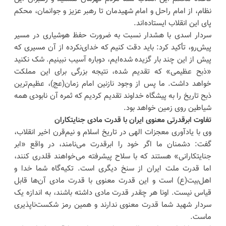
نظام، از امام راحل و امام شهیدمان تا رهبر عزیز و جوانمان، محکم
پای این انقلاب ایستاده‌اند.
سردار اسدی با هشدار نسبت به ضرورت حفظ هوشیاری در مسیر
پیش‌رو، تأکید کرد: باید دقت کنیم که خدای‌نکرده از آن مسیری که
پیش از این چند بار گزیده شده‌ایم، دوباره آسیب نبینیم. شک نکنید
«ذبح عظیمی» که تقدیم شده، نتیجه بزرگی برای این مملکت
خواهد داشت. ما پس از وجود نازنین امام زمان(عج)، عظیم‌ترین
ذبح تاریخ را به پیشگاه خداوند تقدیم کردیم که ثمره آن نابودی همه
شیاطین روی زمین خواهد بود.
تفاوت ابرقدرتی معنوی ایران با قدرت مادی جنایتکاران
وی با یادآوری معجزات الهی در تاریخ اسلام و نیم‌قرن اخیر انقلاب،
گفت: دشمنان ما اگر خود را ابرقدرت می‌نامند، در واقع «ابر
جنایتکارانی» هستند که با سلاح پیشرفته می‌خواهند قلدری کنند،
اما قدرت ملت ایران از سنخ دیگری است. تکیه‌گاه شما خدا و
اهل‌بیت(ع) است و این قدرت معنوی با قدرت مادی آن‌ها قابل
قیاس نیست. اونا هر چقدر قدرت مادی داشته باشند، به اندازه یک
سردار شهید شما قدرت معنوی ندارند و همین رمز شکست‌ناپذیری
ماست.