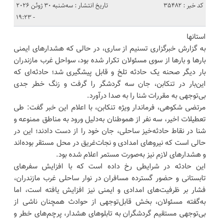
کد خبر : 35482
تاریخ انتشار : سه‌شنبه 30 ژوئن 2026
- 19:23
استانها
به گزارش خبرگزاری تسنیم از ساری، در حالی که هشدارهای ایمنی
بارها و بارها از سوی مسئولان تکرار شده بود، سواحل غرب مازندران
بار دیگر صحنه یک حادثه تلخ و قابل پیشگیری شد؛ حادثه‌ای که
این‌بار در تنکابن، جان سه گردشگر را گرفت و زنگ خطر جدی
بی‌توجهی به مقررات شنا را به صدا درآورد.
مرتضی شکوهی، فرماندار ویژه تنکابن، با اعلام این خبر گفت: طی
تعطیلات اخیر، سه نفر از هموطنان به‌دلیل ورود به مناطق ممنوعه و
شنا در نقاط حادثه‌خیز ساحلی، جان خود را از دست دادند؛ این در
حالی است که نیروهای امدادی و نجات‌غریق در محل مستقر بوده‌اند
و هشدارهای لازم نیز به‌صورت مستمر اعلام شده بود.
این حادثه در شرایطی رخ داده است که با افزایش سفرهای
تابستانی و حضور گسترده مسافران در نوار ساحلی غرب مازندران،
فشار بر ظرفیت‌های امدادی و ایمنی نیز افزایش یافته است، اما
به‌گفته مسئولان، بخش قابل‌توجهی از حوادث همچنان ناشی از
بی‌توجهی مستقیم گردشگران به تابلوهای هشدار، پرچم‌های خطر و