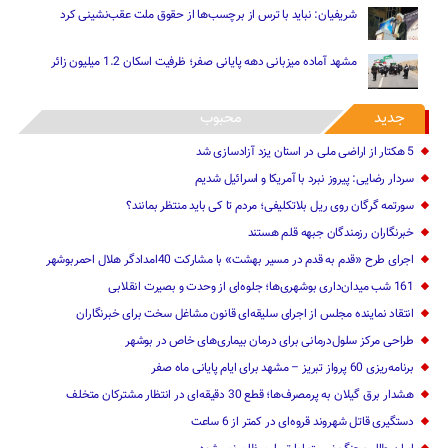
شریفیان: نباید با ترس از برچسب‌ها از حقوق ملت عقب‌نشینی کرد
مشهد آماده میزبانی دهه پایانی صفر؛ ظرفیت اسکان 1.2 میلیون زائر
جدید
محبوب
5 هکتار از اراضی ملی در استان یز‌د آزادسازی شد
سردار رضایی: پیروز نبرد با آمریکا و اسرائیل شدیم
سورتمه گرگان روی ریل بلاتکلیفی؛ مردم تا کی باید منتظر بمانند؟
خبرنگاران رزمندگان جبهه قلم هستند
اجرای طرح «قدم به قدم در مسیر بهشت» با مشارکت 40امدادگر هلال احمربوشهر
161 شب میدان‌داری بوشهری‌ها؛ جلوه‌ای از وحدت و بصیرت انقلابی
انتقاد نماینده مجلس از اجرای سلیقه‌ای قانون مشاغل سخت برای خبرنگاران
طراحی مرکز سلول‌درمانی برای درمان بیماری‌های خاص در بوشهر
برنامه‌ریزی 60 پرواز تبریز – مشهد برای ایام پایانی ماه صفر
هشدار برق گیلان به پرمصرف‌ها؛ قطع 30 دقیقه‌ای در انتظار مشترکان متخلف
دستگیری قاتل شهروند قروه‌ای در کمتر از 6 ساعت