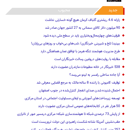
جدید
محبوب
زلزله 4.6 ریشتری گلباف کرمان هیچ گونه خسارتی نداشت
90 میلیون دلار کالای سمنانی به 27 کشور جهان صادر شد
ظرفیت‌های چهارمحال‌وبختیاری باید در سطح ملی دیده شود
ببینید| تلخ و شیرینی خبرنگاری/‌ شب‌های بی‌خواب و روزهای بی‌پایان!
طرح مدیریت هوشمند تنگه هرمز با توافق عمان هماهنگی دارد
مقابله با روایت‌های دروغین رسالت خبرنگاران است
538 خبرنگار در خانه مطبوعات مازندران عضویت دارند
آیا جاده ساحلی رامسر به لیدو می‌رسد؟
توقیف کامیونی با راننده 8 ساله؛مالک به مرجع قضایی معرفی شد
احتمال شنیده شدن صدای انفجار کنترل‌شده در جنوب اصفهان
توسعه زیرساخت‌های آموزشی و ایفای مسئولیت اجتماعی در استان مرکزی
50 هزار نفر در کتابخانه‌های عمومی استان مرکزی عضویت دارند
از پایش 73 درصدی شبکه تا هوشمندسازی شبکه؛ مرکزی درمسیر عبور از ناترازی
عقب‌نشینی آمریکا نشانه شکست راهبردی این دولت تروریست است
257 مدیر کنترل کیفیت در واحدهای تولیدی هرمزگان فعالیت می‌کنند