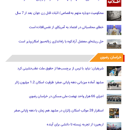
محکومیت دوباره متهم به قصاص/ اثبات قتل زن جوان بعد از 7 سال
خطای محاسباتی در اعتماد به آمریکای از نفس‌افتاده است
حل ریشه‌ای معضل آرادکوه با راه‌اندازی زباله‌سوز امکان‌پذیر است
خراسان رضوی
شریفیان: نباید با ترس از برچسب‌ها از حقوق ملت عقب‌نشینی کرد
مشهد آماده میزبانی دهه پایانی صفر؛ ظرفیت اسکان 1.2 میلیون زائر
اجرای 66 هزار واحد نهضت ملی مسکن در خراسان رضوی
استقرار 28 موکب اسکان زائران در مشهد هم زمان با دهه پایانی صفر
اربعین؛ از تجربه زیسته تا دانشی برای آینده