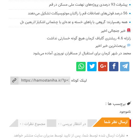
پیشرفت 93 درصدی پروژه‌های نهضت ملی مسکن در قم
56 درصد فوتی‌های تصادفات قم را راکبان موتورسیکلت تشکیل می‌دهند
همه رهسپارند؛ گروهی با پاهای خسته و عده‌ای با چشمانی اشکبار/اربعین دل
خبر جنجالی اخیر
زلزله 4.6 ریشتری گلباف کرمان هیچ گونه خسارتی نداشت
پربحث‌ترین خبر اخیر
محمد
در
شهر کرمان برای استقبال از مسافران نوروزی آماده می‌شود
لینک کوتاه
برچسب ها :
ناموجود
ارسال نظر شما
انتشار یافته : 0
در انتظار بررسی : 0
مجموع نظرات : 0
نظرات ارسال شده توسط شما، پس از تایید توسط مدیران سایت منتشر خواهد