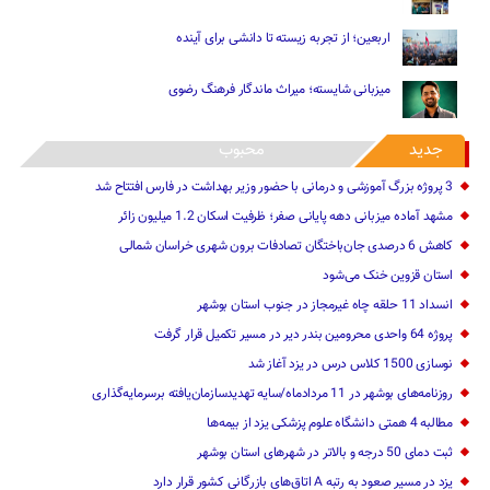
اربعین؛ از تجربه زیسته تا دانشی برای آینده
میزبانی شایسته؛ میراث ماندگار فرهنگ رضوی
جدید
محبوب
3 پروژه بزرگ آموزشی و درمانی با حضور وزیر بهداشت در فارس افتتاح شد
مشهد آماده میزبانی دهه پایانی صفر؛ ظرفیت اسکان 1.2 میلیون زائر
کاهش 6 درصدی جان‌باختگان تصادفات برون شهری خراسان شمالی
استان قزوین خنک‌ می‌شود
انسداد 11 حلقه چاه غیرمجاز در جنوب استان بوشهر
پروژه 64 واحدی محرومین بندر دیر در مسیر تکمیل قرار گرفت
نوسازی 1500 کلاس درس در یزد آغاز شد
روزنامه‌های بوشهر در 11 مردادماه/سایه تهدیدسازمان‌یافته برسرمایه‌گذاری
مطالبه 4 همتی دانشگاه علوم پزشکی یزد از بیمه‌ها
ثبت دمای 50 درجه و بالاتر در شهرهای استان بوشهر
یزد در مسیر صعود به رتبه A اتاق‌های بازرگانی کشور قرار دارد