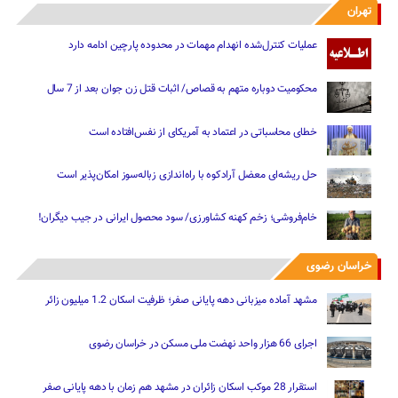
تهران
عملیات کنترل‌شده انهدام مهمات در محدوده پارچین ادامه دارد
محکومیت دوباره متهم به قصاص/ اثبات قتل زن جوان بعد از 7 سال
خطای محاسباتی در اعتماد به آمریکای از نفس‌افتاده است
حل ریشه‌ای معضل آرادکوه با راه‌اندازی زباله‌سوز امکان‌پذیر است
خام‌فروشی؛ زخم کهنه کشاورزی/ سود محصول ایرانی در جیب دیگران!
خراسان رضوی
مشهد آماده میزبانی دهه پایانی صفر؛ ظرفیت اسکان 1.2 میلیون زائر
اجرای 66 هزار واحد نهضت ملی مسکن در خراسان رضوی
استقرار 28 موکب اسکان زائران در مشهد هم زمان با دهه پایانی صفر