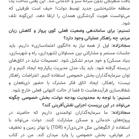
بافت شطرنجی بدون سرانه سبز و خدماتی شد. این یعنی ساخت یک
منطقه حاشیه‌نشین جدید توسط دولت! حیف است ظرفیتی که
می‌توانست هویت گردشگری همدان را ارتقا دهد، این‌گونه تلف
شود.
تسنیم: برای ساماندهی وضعیت فعلی کوی پرواز و کاهش زیان
مردم، چه راهکار عملیاتی وجود دارد؟
سجادزاده:
اول از همه نیاز به «الگوی اعتمادسازی» داریم. باید
جلسات مستمر و مشارکتی بین مسئولان (شهرداری، راه و شهرسازی،
بنیاد مسکن) و خودِ مردم تشکیل شود. تصمیمات نباید در اتاق‌های
دربسته گرفته شود. باید یک مدل مدیریت یکپارچه ایجاد کنیم و از
توان سرمایه‌گذاران بخش خصوصی استفاده کنیم. اعتراضات راهکار
نیست؛ راهکار، ایجاد اتاق فکر مشترک با حضور ذی‌نفعان و
شفاف‌سازی فرآیندهاست تا فضا از حالت التهابی فعلی خارج شود.
تسنیم: با توجه به محدودیت بودجه دولت، بخش خصوصی چگونه
می‌تواند در این بن‌بستِ اجرایی نقش‌آفرینی کند؟
سجادزاده:
ما سرمایه‌گذاران توانمندی داریم که حاضرند در
پروژه‌های خدماتی و مسکن مشارکت کنند. دولت می‌تواند با
استفاده از الگوهایی مثل «تی‌دی‌آر» (TDR) یا تهاتر زمین و تخفیف
در عوارض، بخش خصوصی را وارد میدان کند. من در کتاب