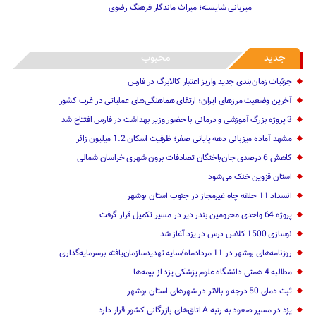
میزبانی شایسته؛ میراث ماندگار فرهنگ رضوی
جدید
محبوب
جزئیات زمان‌بندی جدید واریز اعتبار کالابرگ در فارس
آخرین وضعیت مرزهای ایران؛ ارتقای هماهنگی‌های عملیاتی در غرب کشور
3 پروژه بزرگ آموزشی و درمانی با حضور وزیر بهداشت در فارس افتتاح شد
مشهد آماده میزبانی دهه پایانی صفر؛ ظرفیت اسکان 1.2 میلیون زائر
کاهش 6 درصدی جان‌باختگان تصادفات برون شهری خراسان شمالی
استان قزوین خنک‌ می‌شود
انسداد 11 حلقه چاه غیرمجاز در جنوب استان بوشهر
پروژه 64 واحدی محرومین بندر دیر در مسیر تکمیل قرار گرفت
نوسازی 1500 کلاس درس در یزد آغاز شد
روزنامه‌های بوشهر در 11 مردادماه/سایه تهدیدسازمان‌یافته برسرمایه‌گذاری
مطالبه 4 همتی دانشگاه علوم پزشکی یزد از بیمه‌ها
ثبت دمای 50 درجه و بالاتر در شهرهای استان بوشهر
یزد در مسیر صعود به رتبه A اتاق‌های بازرگانی کشور قرار دارد