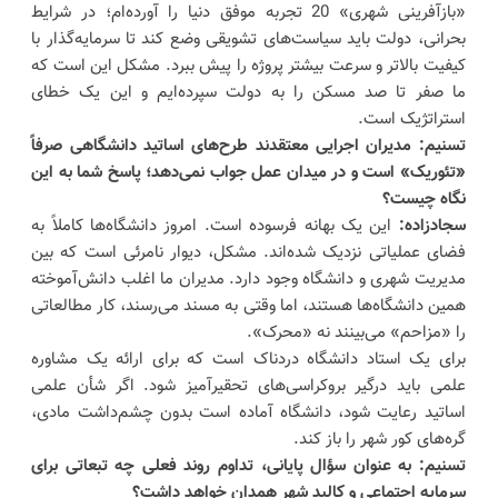
«بازآفرینی شهری» 20 تجربه موفق دنیا را آورده‌ام؛ در شرایط
بحرانی، دولت باید سیاست‌های تشویقی وضع کند تا سرمایه‌گذار با
کیفیت بالاتر و سرعت بیشتر پروژه را پیش ببرد. مشکل این است که
ما صفر تا صد مسکن را به دولت سپرده‌ایم و این یک خطای
استراتژیک است.
تسنیم: مدیران اجرایی معتقدند طرح‌های اساتید دانشگاهی صرفاً
«تئوریک» است و در میدان عمل جواب نمی‌دهد؛ پاسخ شما به این
نگاه چیست؟
سجادزاده:
این یک بهانه فرسوده است. امروز دانشگاه‌ها کاملاً به
فضای عملیاتی نزدیک شده‌اند. مشکل، دیوار نامرئی است که بین
مدیریت شهری و دانشگاه وجود دارد. مدیران ما اغلب دانش‌آموخته
همین دانشگاه‌ها هستند، اما وقتی به مسند می‌رسند، کار مطالعاتی
را «مزاحم» می‌بینند نه «محرک».
برای یک استاد دانشگاه دردناک است که برای ارائه یک مشاوره
علمی باید درگیر بروکراسی‌های تحقیرآمیز شود. اگر شأن علمی
اساتید رعایت شود، دانشگاه آماده است بدون چشم‌داشت مادی،
گره‌های کور شهر را باز کند.
تسنیم: به عنوان سؤال پایانی، تداوم روند فعلی چه تبعاتی برای
سرمایه اجتماعی و کالبد شهر همدان خواهد داشت؟