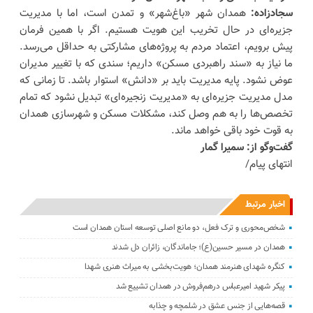
سجادزاده:
همدان شهر «باغ‌شهر» و تمدن است، اما با مدیریت
جزیره‌ای در حال تخریب این هویت هستیم. اگر با همین فرمان
پیش برویم، اعتماد مردم به پروژه‌های مشارکتی به حداقل می‌رسد.
ما نیاز به «سند راهبردی مسکن» داریم؛ سندی که با تغییر مدیران
عوض نشود. پایه مدیریت باید بر «دانش» استوار باشد. تا زمانی که
مدل مدیریت جزیره‌ای به «مدیریت زنجیره‌ای» تبدیل نشود که تمام
تخصص‌ها را به هم وصل کند، مشکلات مسکن و شهرسازی همدان
به قوت خود باقی خواهد ماند.
گفت‌وگو از: سمیرا گمار
انتهای پیام/
اخبار مرتبط
شخص‌محوری و ترک فعل، دو مانع اصلی توسعه استان همدان است
همدان در مسیر حسین(ع)؛ جاماندگان، زائران دل شدند
کنگره شهدای هنرمند همدان؛ هویت‌بخشی به میراث هنری شهدا
پیکر شهید امیرعباس درهم‌فروش در همدان تشییع شد
قصه‌هایی از جنس عشق در شلمچه و چذابه