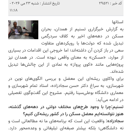
کد خبر : 29521
تاریخ انتشار : شنبه 23 می 2026 -
11:18
استانها
به گزارش خبرگزاری تسنیم از همدان، بحران
مسکن در دهه‌های اخیر به کلاف سردرگمی
تبدیل شده که دولت‌ها با رویکردهای متفاوت
سعی در باز کردن آن داشته‌اند؛ اما خروجیِ این اقدامات در بسیاری
از موارد، «مسکن» به معنای واقعی نبوده است. در همدان نیز
پروژه‌هایی مانند «کوی پرواز» به نمادی از این چالش‌ها تبدیل
شده‌اند.
برای واکاوی ریشه‌ای این معضل و بررسی الگوی‌های نوین در
شهرسازی، به سراغ دکتر حسن سجادزاده، استاد تمام شهرسازی و
معماری دانشگاه بوعلی‌سینا رفتیم. مشروح این گفت‌وگوی تفصیلی
در ادامه می‌آید:
تسنیم:چرا با وجود طرح‌های مختلف دولتی در دهه‌های گذشته،
هنوز نتوانسته‌ایم معضل مسکن را در کشور ریشه‌کن کنیم؟
سجادزاده:
واقعیت این است که برنامه‌های ما نه مطالعاتی است و
نه دانشگاهی؛ بلکه بیشتر صبغه‌ای تبلیغاتی و وعده‌محور دارد.