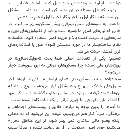
دولت‌ها ناچارند به وعده‌های خود عمل کنند، اما در فضایی وارد
می‌شوند که حل مسئله در آن نه ممکن است و نه علمی. مشکل
این است که ما کار اول را آخر و کار آخر را اول انجام می‌دهیم.
ما هنوز به شیوه‌های سنتیِ نیم‌قرن پیش مسکن‌سازی می‌کنیم. در
حالی که نیازهای امروزِ ما وسیع است و باید از تکنولوژی‌های نوین و
سازه‌هایی با سرعت نصب بالا و هزینه کمتر استفاده کنیم. متأسفانه
نظام ساخت‌وساز ما در حوزه «مسکن انبوه» هنوز با استانداردهای
قرن گذشته حرکت می‌کند.
تسنیم: یکی از انتقادات اصلی شما بحث «خوابگاه‌سازی» در
پروژه‌های ملی است؛ چرا مسکن‌های دولتی به این سرنوشت دچار
می‌شوند؟
سجادزاده:
ببینید، مسکن یعنی «جای آرامش». وقتی انسان‌ها را در
سلول‌های خشک، بی‌روح و هم‌شکل قرار می‌دهیم، روح و عاطفه
آن‌ها نادیده گرفته می‌شود. در تمامی تجارب گذشته، از مسکن مهر
تا اقدام ملی، خروجی ما چیزی فراتر از یک «خوابگاه» نبوده است.
ما آدم‌ها را بدون توجه به نیازها، علایق و پیوست‌های اجتماعی و
فرهنگی، صرفاً کنار هم می‌چینیم. نتیجه این می‌شود که به محض
اینکه وضع مالی ساکنان کمی بهتر شود، از این مناطق «فرار»
می‌کنند؛ چون اصول سکونت در آن‌ها رعایت نشده و صرفاً سقف