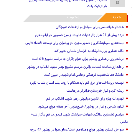
شتاب در تکمیل جاده سنگان به تربت‌حیدریه/قطعه دوم زیر
بار ترافیک رفت
جدید
محبوب
هشدار هواشناسی برای سواحل و ارتفاعات هرمزگان
تردد بیش از 21 هزار زائر عتبات عالیات از مرز خسروی در ایام محرم
بسته‌های سرمایه‌گذاری و صدور مجوز، دو پیشران برای توسعه اقتصاد فارس
نگاه اعتباری وزارت ارشاد به خراسان شمالی تغییر کند
برنامه‌ریزی راهداری بوشهر برای اعزام زائران به مراسم تشییع قائد امت
راه‌اندازی سامانه ثبت‌نام زائران مراسم تشییع رهبر شهید انقلاب در بوشهر
دانشگاه‌ها شخصیت فرهنگی و علمی امام شهید را تبیین کنند
توسعه زیرساخت‌های برق قم باید همگام با روند رشد استان شتاب بگیرد
ریشه گرد و غبار خوزستان فراتر از مرزهاست
تهمیدات ویژه برای تشییع میلیونی رهبر شهید انقلاب در قم
تداوم شرجی و غبار در بوشهر/ خلیج‌فارس آخر هفته مواج می‌شود
مراسم نخستین سالگرد شهادت سرلشکر شهید ایزدی در قم برگزار شد+
عکس
سواحل استان بوشهر مواج و متلاطم است/دمای هوا در بوشهر 47 درجه