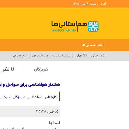
امروز : شنبه, ۶ تیر , ۱۴۰۵
هم استانی‌ها
تردد بیش از 21 هزار زائر عتبات عالیات از مرز خسروی در ایام محرم_
0 نظر
هرمزگان
هشدار هواشناسی برای سواحل و ار
کارشناس هواشناسی هرمزگان نسبت به مواج شدن تنگ
کد خبر : 35148
استانها