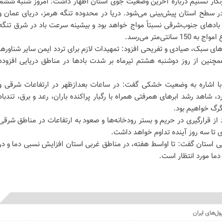
رنگار تسنیم درباره آخرین وضعیت جوی استان اظهار داشت: امروز شنبه ششم
ی در سطح استان پیش‌بینی می‌شود. دریا در محدوده تنگه هرمز، دریای عمان و
ادهای جنوب‌شرقی نسبتاً مواج خواهد بود و بیشینه سرعت باد در شرق تنگه
رهای سبک، صیادی و تفریحی افزود: تمهیدات لازم برای تردد ایمن سایر شناورها
همچنین از روز دوشنبه هشتم تیرماه بر شدت بادها در مناطق دریایی افزوده
با اشاره به وضعیت خشکی گفت: در ساعات بعدازظهر در ارتفاعات شرقی و
د، شاهد رشد ابرهای همرفتی همراه با رگبار پراکنده باران، رعد و برق، تندباد
رگ خواهیم بود.
 از قرارگیری در حریم و بستر رودخانه‌ها و صعود به ارتفاعات در مناطق شرقی
 تا سه روز آینده تداوم خواهد داشت.
یی استان گفت: تا اواسط هفته، در مناطق غربی استان افزایش نسبی دما و در
دما مورد انتظار است.