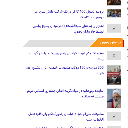
پرونده تعدیل 100 کارگر در یک شرکت دانش‌بنیان زیر
ذره‌بین دستگاه قضا
اهتزاز پرچم عزای سیدالشهدا(ع) در میدان بسیج ورامین
توسط خادمیاران رضوی
خراسان رضوی
مطبوعات یکم تیرماه خراسان رضوی/وزارت جهاد در گرداب
رانت
300 مدرسه و 150 موکب مشهد در خدمت زائران تشییع رهبر
شهید
نماینده ولی‌فقیه در سپاه:گزینه اصلی جمهوری اسلامی مردم
هستند نه مذاکره
مطبوعات سی‌ام خرداد خراسان رضوی/حکم ولی فقیه فصل
الخطاب است