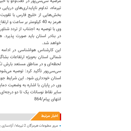
مرضیه سی‌سی‌پور در گفت‌وگو با خب
تیرماه، تداوم ناپایداری‌های دریای
بخش‌هایی از خلیج فارس با تقویت ب
هرمز به 40 کیلومتر بر ساعت و ارتفاع امواج به 150 سانتی‌متر می‌رسد.
وی با توصیه به اجتناب از تردد شناو
در بنادر استان باید صورت پذیرد. 
خواهد شد.
این کارشناس هواشناسی در ادامه 
شمالی استان به‌ویژه ارتفاعات بشاگر
لحظه‌ای و در مناطق مستعد بارش تگ
سی‌سی‌پور تأکید کرد: توصیه می‌شود
استان خودداری شود. این شرایط جوی
وی در پایان با اشاره به وضعیت دما
سایر نقاط نوسانات یک تا دو درجه‌ای 
انتهای پیام/864
اخبار مرتبط
مرور مطبوعات هرمزگان 2 تیرماه/ آزادسازی پول‌های ایران