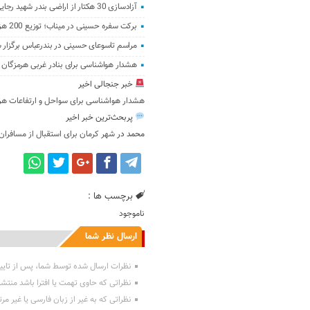
آزادسازی 30 هکتار از اراضی بندر شهید رجایی
برکت سفره حسینی در میناب؛ توزیع 200 هزار پرس غذای گرم
مراسم تاسوعای حسینی در بندرعباس برگزار 
هشدار هواشناسی برای بنادر غربی هرمزگان
خبر جنجالی اخیر
هشدار هواشناسی برای سواحل و ارتفاعات هر
پربحث‌ترین خبر اخیر
محمد
در
شهر کرمان برای استقبال از مسافران
برچسب ها :
ناموجود
ارسال نظر شما
نظرات ارسال شده توسط شما، پس از تایی
نظراتی که حاوی تهمت یا افترا باشد منتش
نظراتی که به غیر از زبان فارسی یا غیر مر