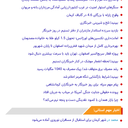
سنگرهای استوار امنیت در غرب کشور؛ارزیابی آمادگی مرزداران بانه و مریوان
وقوع زلزله با بزرگای 4.6 در گلباف کرمان
ببینید| تلخ و شیرینی خبرنگاری
بازدید سرزده ‌استاندار مازندران از دفتر تسنیم ‌در روز خبرنگار
امانت‌داری تکنسین‌های اورژانس؛ تحویل 1.5 کیلو طلا به خانواده مصدومان
بهره‌برداری کامل از میدان شهید فخری‌زاده اصفهان تا پایان شهریور
پروژه قطار سریع‌السیر اصفهان ـ تهران باید با سرعت بیشتری دنبال شود
ببینید| لحظه انفجار موشک‌ در کنار خبرنگاران تسنیم
رشد مصرف برق متوقف شد/ پیک مصرف به 1040 مگاوات رسید
ببینید| شرایط بازگشایی تنگه هرمز اعلام شد
پیام مهم ‌سپاه ‌ برای روز خبرنگار ‌به خبرنگاران کرمانشاهی
پرونده حقوقی جنایت جنگی آمریکا در میناب به جریان افتاد
چرا بازار همدان با کمبود نقدینگی دست و پنجه نرم می‌کند؟
اخبار مهم استانی:
محمد
در
شهر کرمان برای استقبال از مسافران نوروزی آماده می‌شود