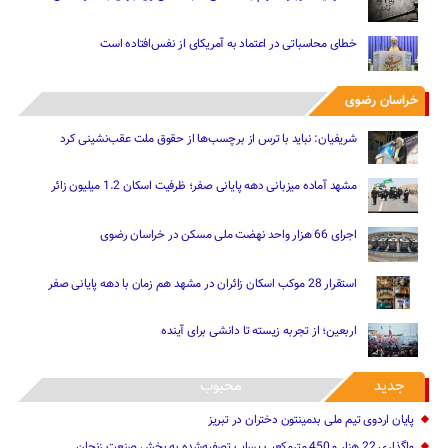
خطای محاسباتی در اعتماد به آمریکای از نفس‌افتاده است
خراسان رضوی
شریفیان: نباید با ترس از برچسب‌ها از حقوق ملت عقب‌نشینی کرد
مشهد آماده میزبانی دهه پایانی صفر؛ ظرفیت اسکان 1.2 میلیون زائر
اجرای 66 هزار واحد نهضت ملی مسکن در خراسان رضوی
استقرار 28 موکب اسکان زائران در مشهد هم زمان با دهه پایانی صفر
اربعین؛ از تجربه زیسته تا دانشی برای آینده
جدید
محبوب
پایان اردوی تیم ملی بدمینتون دختران در تبریز
واگذاری 22 هزار و 450 مترمکعب ‌پساب تصفیه‌شده به بخش صنعت زنجان