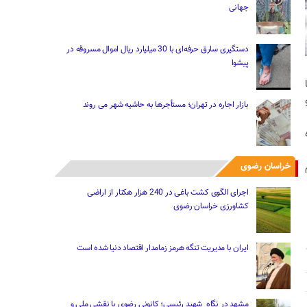
جهانی
دستگیری سارق حرفه‌ای با 30 میلیارد ریال اموال مسروقه در
پیشوا
بازار اجاره در تهران؛ مستأجرها به حاشیه شهر می روند
خراسان رضوی
اجرای الگوی کشت باغی در 240 هزار هکتار از اراضی
کشاورزی خراسان رضوی
ایران با مدیریت تنگه هرمز زمامدار اقتصاد دنیا شده است
مشهد در نگاه شهید رئیسی؛ کانونی رضوی با نقشی ملی و