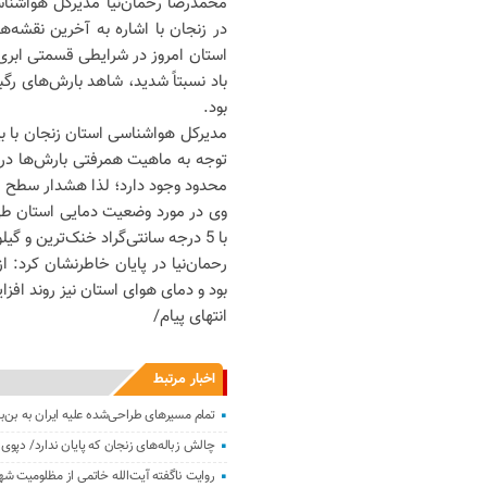
محمدرضا رحمان‌نیا مدیرکل هواشناس
در زنجان با اشاره به آخرین نقشه
استان امروز در شرایطی قسمتی ابری ق
باد نسبتاً شدید، شاهد بارش‌های رگ
بود.
مدیرکل هواشناسی استان زنجان با بیا
توجه به ماهیت همرفتی بارش‌ها در
محدود وجود دارد؛ لذا هشدار سطح
با 5 درجه سانتی‌گراد خنک‌ترین و گیلوان با 33 درجه سانتی‌گراد گرم‌ترین نقاط استان بوده‌اند.
رحمان‌نیا در پایان خاطرنشان کرد: 
بود و دمای هوای استان نیز روند افزا
انتهای پیام/
اخبار مرتبط
تمام مسیرهای طراحی‌شده علیه ایران به بن‌
چالش زباله‌های زنجان که پایان ندار‌د/ دپوی 10 میلیون تنی آشغال!
روایت ناگفته آیت‌الله خاتمی از ‌مظلومیت ش