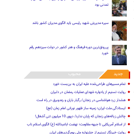
تمدنی بود
سیره مدیریتی شهید رئیسی باید الگوی مدیران کشور باشد
پررونق‌ترین دوره فرهنگ و هنر کشور در دولت سیزدهم رقم
خورد
جدید
محبوب
تمام مسیرهای طراحی‌شده علیه ایران به بن‌بست خورد
روایت تسنیم از یادواره شهدای عملیات رمضان در دلبران
هشدار زرد هواشناسی در زنجان/ رگبار باران و رعدوبرق در راه است
ایستادگی ملت ایران؛ زمینه ساز ظهور نورانی امام زمان (عج)
چالش زباله‌های زنجان که پایان ندار‌د/ دپوی 10 میلیون تنی آشغال!
از اسلام آمریکایی تا جبهه مقاومت؛ نهضت اباعبدالله (ع) الگوی اسلام ناب
روایت خبرنگار تسنیم از جشنواره ملی بوم‌گردی‌های ایران