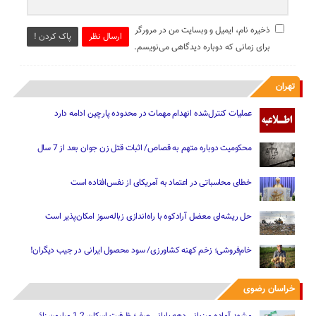
ذخیره نام، ایمیل و وبسایت من در مرورگر
ارسال نظر
پاک کردن !
برای زمانی که دوباره دیدگاهی می‌نویسم.
تهران
عملیات کنترل‌شده انهدام مهمات در محدوده پارچین ادامه دارد
محکومیت دوباره متهم به قصاص/ اثبات قتل زن جوان بعد از 7 سال
خطای محاسباتی در اعتماد به آمریکای از نفس‌افتاده است
حل ریشه‌ای معضل آرادکوه با راه‌اندازی زباله‌سوز امکان‌پذیر است
خام‌فروشی؛ زخم کهنه کشاورزی/ سود محصول ایرانی در جیب دیگران!
خراسان رضوی
مشهد آماده میزبانی دهه پایانی صفر؛ ظرفیت اسکان 1.2 میلیون زائر