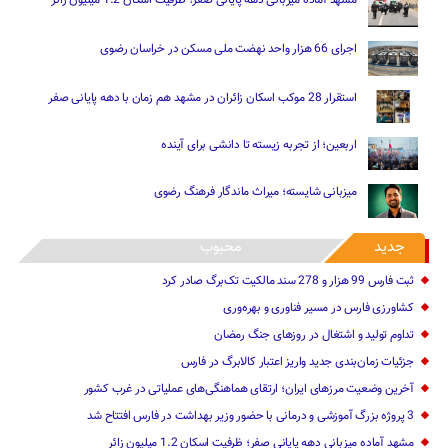
اجرای 66 هزار واحد نهضت ملی مسکن در خراسان رضوی
استقرار 28 موکب اسکان زائران در مشهد هم زمان با دهه پایانی صفر
اربعین؛ از تجربه زیسته تا دانشی برای آینده
میزبانی شایسته؛ میراث ماندگار فرهنگ رضوی
جدید
محبوب
ثبت فارس 99 هزار و 278 سند مالکیت تک‌برگ صادر کرد
کشاورزی فارس در مسیر فناوری و بهره‌وری
تداوم تولید و اشتغال در روزهای جنگ رمضان
جزئیات زمان‌بندی جدید واریز اعتبار کالابرگ در فارس
آخرین وضعیت مرزهای ایران؛ ارتقای هماهنگی‌های عملیاتی در غرب کشور
3 پروژه بزرگ آموزشی و درمانی با حضور وزیر بهداشت در فارس افتتاح شد
مشهد آماده میزبانی دهه پایانی صفر؛ ظرفیت اسکان 1.2 میلیون زائر