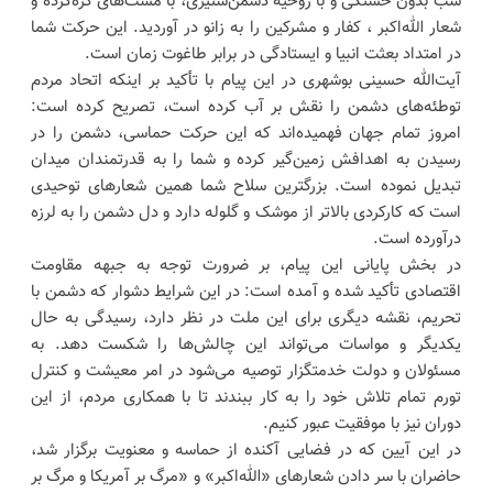
شب بدون خستگی و با روحیه دشمن‌ستیزی، با مشت‌های گره‌کرده و
شعار الله‌اکبر ، کفار و مشرکین را به زانو در آوردید. این حرکت شما
در امتداد بعثت انبیا و ایستادگی در برابر طاغوت زمان است.
آیت‌الله حسینی بوشهری در این پیام با تأکید بر اینکه اتحاد مردم
توطئه‌های دشمن را نقش بر آب کرده است، تصریح کرده است:
امروز تمام جهان فهمیده‌اند که این حرکت حماسی، دشمن را در
رسیدن به اهدافش زمین‌گیر کرده و شما را به قدرتمندان میدان
تبدیل نموده است. بزرگترین سلاح شما همین شعارهای توحیدی
است که کارکردی بالاتر از موشک و گلوله دارد و دل دشمن را به لرزه
درآورده است.
در بخش پایانی این پیام، بر ضرورت توجه به جبهه مقاومت
اقتصادی تأکید شده و آمده است: در این شرایط دشوار که دشمن با
تحریم، نقشه دیگری برای این ملت در نظر دارد، رسیدگی به حال
یکدیگر و مواسات می‌تواند این چالش‌ها را شکست دهد. به
مسئولان و دولت خدمتگزار توصیه می‌شود در امر معیشت و کنترل
تورم تمام تلاش خود را به کار ببندند تا با همکاری مردم، از این
دوران نیز با موفقیت عبور کنیم.
در این آیین که در فضایی آکنده از حماسه و معنویت برگزار شد،
حاضران با سر دادن شعارهای «الله‌اکبر» و «مرگ بر آمریکا و مرگ بر