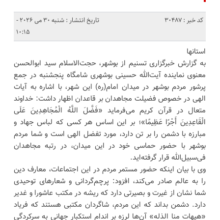
کد خبر : 30487
تاریخ انتشار : شنبه 30 می 2026 -
10:15
استانها
به گزارش خبرگزاری تسنیم از بوشهر، حجت‌الاسلام سید ابوالحسن
معنوی نماینده آیت‌الله حسینی بوشهری شامگاه پنجشنبه در جمع
پرشور مردم بوشهر در میدان امام(ره) این شهر، با اشاره به آیات
الهی در خصوص فضیلت مجاهدان بر قاعدان اظهار داشت: خداوند
متعال در قرآن کریم می‌فرماید «فَضَّلَ اللَّهُ الْمُجَاهِدِینَ عَلَى
الْقَاعِدِینَ أَجْرًا عَظِیمًا»؛ بر این اساس هر کسی که لباس جهاد و
مبارزه با دشمن را بر تن دارد، مورد تفضل الهی است و شما مردم
بوشهر با حضور حماسی خود در این میدان، در رتبه مجاهدان
فی‌سبیل‌الله قرار گرفته‌اید.
وی با بیان اینکه حضور مستمر مردم در این اجتماعات، معارف دین
را به عالم صادر می‌کند، افزود: پرچم‌گردانی و شعارهای توحیدی
شما نشان از غیرت و بصیرتی دارد که ریشه در مکتب عاشورا و غدیر
دارد. دشمن بداند که این مردم، شاگردان مکتبی هستند که فریاد
«هیهات منا الذله» آن‌ها لرزه بر اندام استکبار جهانی به سرکردگی