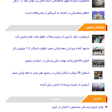
محکومیت دوباره متهم به قصاص/ اثبات قتل زن جوان بعد از 7 سال
خطای محاسباتی در اعتماد به آمریکای از نفس‌افتاده است
خراسان رضوی
شریفیان: نباید با ترس از برچسب‌ها از حقوق ملت عقب‌نشینی کرد
مشهد آماده میزبانی دهه پایانی صفر؛ ظرفیت اسکان 1.2 میلیون زائر
اجرای 66 هزار واحد نهضت ملی مسکن در خراسان رضوی
استقرار 28 موکب اسکان زائران در مشهد هم زمان با دهه پایانی صفر
اربعین؛ از تجربه زیسته تا دانشی برای آینده
جدید
محبوب
پایان اردوی تیم ملی بدمینتون دختران در تبریز