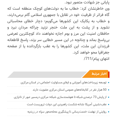
پایانی جز شهادت متصور نبود.
وی خاطرنشان کرد: خطاب ما به دولت‌های کوچک منطقه است که
گاه فراتر از ظرفیت خود در تقابل با جمهوری اسلامی گام برمی‌دارند،
و خطاب به یکایک این کشورها می‌گویم؛ دچار خطای محاسباتی
نشوید و از پشت به این ملت خنجر نزنید چراکه مردان نبرد و
حافظان امنیت این مرز و بوم اجازه نخواهند داد کوچکترین تعرضی
بی‌پاسخ بماند و چنانچه در این مسیر خطایی سر بزند، پاسخ قاطعانه
فرزندان این ملت، این کشورها را به عقب بازگردانده یا از صفحه
جغرافیا محو خواهد کرد.
انتهای پیام/711/
اخبار مرتبط
توسعه زیرساخت‌های آموزشی و ایفای مسئولیت اجتماعی در استان مرکزی
50 هزار نفر در کتابخانه‌های عمومی استان مرکزی عضویت دارند
از پایش 73 درصدی شبکه تا هوشمندسازی شبکه؛ مرکزی درمسیر عبور از ناترازی
عقب‌نشینی آمریکا نشانه شکست راهبردی این دولت تروریست است
روایتی از نهضت خدمت‌رسانی تا پیشگیری محله‌محور سپاه در زرندیه