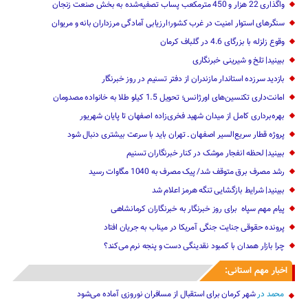
واگذاری 22 هزار و 450 مترمکعب ‌پساب تصفیه‌شده به بخش صنعت زنجان
سنگرهای استوار امنیت در غرب کشور؛ارزیابی آمادگی مرزداران بانه و مریوان
وقوع زلزله با بزرگای 4.6 در گلباف کرمان
ببینید| تلخ و شیرینی خبرنگاری
بازدید سرزده ‌استاندار مازندران از دفتر تسنیم ‌در روز خبرنگار
امانت‌داری تکنسین‌های اورژانس؛ تحویل 1.5 کیلو طلا به خانواده مصدومان
بهره‌برداری کامل از میدان شهید فخری‌زاده اصفهان تا پایان شهریور
پروژه قطار سریع‌السیر اصفهان ـ تهران باید با سرعت بیشتری دنبال شود
ببینید| لحظه انفجار موشک‌ در کنار خبرنگاران تسنیم
رشد مصرف برق متوقف شد/ پیک مصرف به 1040 مگاوات رسید
ببینید| شرایط بازگشایی تنگه هرمز اعلام شد
پیام مهم ‌سپاه ‌ برای روز خبرنگار ‌به خبرنگاران کرمانشاهی
پرونده حقوقی جنایت جنگی آمریکا در میناب به جریان افتاد
چرا بازار همدان با کمبود نقدینگی دست و پنجه نرم می‌کند؟
اخبار مهم استانی:
محمد
در
شهر کرمان برای استقبال از مسافران نوروزی آماده می‌شود