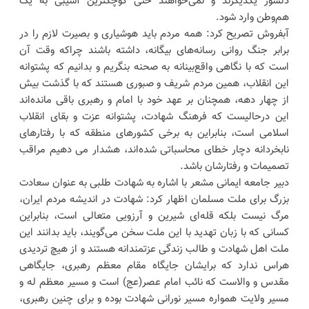
دلسوز یکدیگرند و نمی‌خواهند حتی کوچکترین آسیبی به یک
هم‌وطن وارد شود.
آبفروش تصریح کرد: همه مردم باید هوشیاری و بصیرت لازم را در
برابر جنگ روانی رسانه‌های بیگانه، داشته باشند چراکه وقت آن
است که با نگاهی واقع‌بینانه به صحنه بنگریم و بدانیم که پشتوانه
این انقلاب، همین مردم شریف و صبوری هستند که با گذشت بیش
از چهار دهه، همچنان بر عهد خود با امام و رهبری باقی مانده‌اند
این درحالیست که فرهنگ شهادت، پشتوانه عزت و بقای انقلاب
اسلامی است، بنابراین به برخی کشورهای منطقه که با رفتارهای
نابخردانه دچار خطای محاسباتی شده‌اند، هشدار می دهیم مراقب
تصمیمات و رفتارشان باشد.
دبیر جامعه ایمانی مشعر با اشاره به شهادت طلبی به عنوان سعادت
بزرگ برای ملت مسلمان اظهار کرد: شهادت در اندیشه مردم ایران،
مرگ نیست بلکه قله‌ای شیرین و آرزویی متعالی است، بنابراین
کسانی که با زبان تهدید با این ملت سخن می‌گویند، باید بدانند این
ملت اهل شهادت و طالب زندگی عزتمندانه هستند و از هیچ تردیدی
هراس ندارد که برایشان جایگاه مقام معظم رهبری، جایگاهی
مقدس و والاست که نائب امام عصر(عج) است و مسیر معظم له و
مسیر ولایت همواره مسیر نورانی شهادت بوده و برای چنین رهبری،