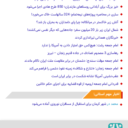
خیز بزرگ برای آبادانی روستاهای مازندران؛ 850 طرح هادی ‌اجرا می‌شود
ساری در محاصره پروژه‌های نیمه‌تمام؛ 324 سالهاست خاک می‌خورد!
آتش زیر خاکستر در میانکاله؛ چرا پای دامداران به بحران باز شد؟
شمال ایران زیر بار 20 میلیون سفر؛ جاده‌هایی که دیگر نفس نمی‌کشند!
خبرنگاران همدانی تیراندازی کردند
امام جمعه رشت: هیچ‌کس حق امتیاز دادن به آمریکا را ندارد
رهاسازی 3 مصدوم تصادف در جاده قدیم زنجان – تبریز
امام جمعه موقت سنندج: دشمنان در برابر مقاومت ملت ایران ناکام ماندند
امام جمعه زنجان: «تنازع و شکاف» زمینه نفوذ دشمن را فراهم می‌کند
عقب‌نشینی آمریکا نشانه شکست در برابر ایران است
قدردانی امام جمعه ارومیه از قوه قضاییه برای اجرای حکم خائنین ‌
اخبار مهم استانی:
محمد
در
شهر کرمان برای استقبال از مسافران نوروزی آماده می‌شود