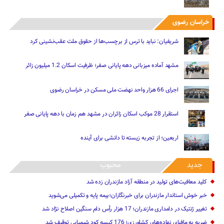
خراسان رضوی
شریفیان: نباید با ترس از برچسب‌ها از حقوق ملت عقب‌نشینی کرد
مشهد آماده میزبانی دهه پایانی صفر؛ ظرفیت اسکان 1.2 میلیون زائر
اجرای 66 هزار واحد نهضت ملی مسکن در خراسان رضوی
استقرار 28 موکب اسکان زائران در مشهد هم زمان با دهه پایانی صفر
اربعین؛ از تجربه زیسته تا دانشی برای آینده
جدید
محبوب
کلید معافیت‌های تولید در منطقه آزاد مازندران زده شد
خبر خوش استاندار مازندران برای خبرنگاران؛‌بیمه پایه و ‌تکمیلی می‌شوید
تغییر ژنتیک‌ در دامداری مازندران؛ 17 هزار رأس دام سنگین ‌اصلاح نژاد شد
ضربه ‌به مافیای نهاده‌های کشاورزی؛ 176 کیسه کود شیمیایی توقیف شد