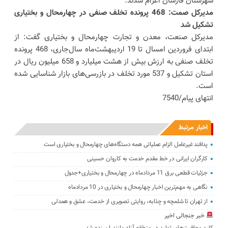
شهرستان فارسان اعزام شدند.
مدیرکل صمت: 468 پرونده تخلف صنفی در چهارمحال و بختیاری
تشکیل شد
مدیرکل صنعت، معدن و تجارت چهارمحال و بختیاری گفت: از
ابتدای فروردین امسال تا 19 اردیبهشت‌ماه سال‌جاری، 468 پرونده
تخلف صنفی به ارزش بیش از هشت میلیارد و 658 میلیون ریال در
استان تشکیل و 537 مورد تخلف در بازرسی‌های بازار شناسایی شده
است.
انتهای پیام/7540
اخبار مرتبط
پدافند غیرعامل الزام عملیاتی همه دستگاه‌های چهارمحال و بختیاری است
کارگران ایرانی در خط مقدم خدمت به کاروان حسینی
جزئیات قطعی برق 11 مردادماه در چهارمحال و بختیاری+جدول
نگاهی به مهم‌ترین اخبار چهارمحال و بختیاری در 10 مردادماه
از تهران تا شلمچه و چذابه، روایتی تصویری از خدمت، عشق و همدلی
خبر جنجالی اخیر