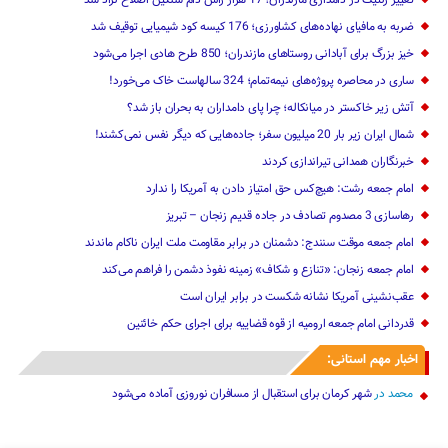
تغییر ژنتیک‌ در دامداری مازندران؛ 17 هزار رأس دام سنگین ‌اصلاح نژاد شد
ضربه ‌به مافیای نهاده‌های کشاورزی؛ 176 کیسه کود شیمیایی توقیف شد
خیز بزرگ برای آبادانی روستاهای مازندران؛ 850 طرح هادی ‌اجرا می‌شود
ساری در محاصره پروژه‌های نیمه‌تمام؛ 324 سالهاست خاک می‌خورد!
آتش زیر خاکستر در میانکاله؛ چرا پای دامداران به بحران باز شد؟
شمال ایران زیر بار 20 میلیون سفر؛ جاده‌هایی که دیگر نفس نمی‌کشند!
خبرنگاران همدانی تیراندازی کردند
امام جمعه رشت: هیچ‌کس حق امتیاز دادن به آمریکا را ندارد
رهاسازی 3 مصدوم تصادف در جاده قدیم زنجان – تبریز
امام جمعه موقت سنندج: دشمنان در برابر مقاومت ملت ایران ناکام ماندند
امام جمعه زنجان: «تنازع و شکاف» زمینه نفوذ دشمن را فراهم می‌کند
عقب‌نشینی آمریکا نشانه شکست در برابر ایران است
قدردانی امام جمعه ارومیه از قوه قضاییه برای اجرای حکم خائنین ‌
اخبار مهم استانی:
محمد
در
شهر کرمان برای استقبال از مسافران نوروزی آماده می‌شود