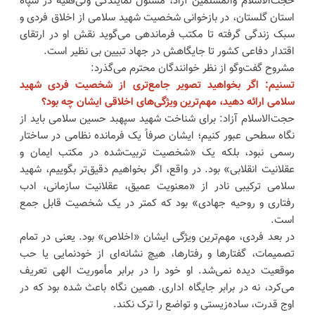
حجت‌الاسلام والمسلمین آزاد، مسئول نمایندگی ولی‌فقیه در سپاه
استان گلستان، در بازخوانی ‌شخصیت شهید سلامی‌ از اخلاق فردی و
سبک زندگی گرفته تا مکتب فرماندهی می‌گوید‌ نقش او در ارتقای
اقتدار دفاعی کشور تا جایگاهش در جهاد تبیین بی نظیر است.
مشروح گفت‌وگو ‌از نظر خوانندگان محترم می‌گذرد:
تسنیم: اگر بخواهید تصویر جامع‌تری از شخصیت فردی شهید
سلامی ارائه دهید، مهم‌ترین ویژگی‌های اخلاقی ایشان چه بود؟
حجت‌الاسلام آزاد: برای شناخت شهید سپهبد حسین سلامی باید از
نگاه سطحی عبور کنیم؛ ایشان صرفاً یک فرمانده نظامی در ساختار
رسمی نبود، بلکه یک «شخصیت تربیت‌شده در مکتب ایمان و
عقلانیت انقلابی» بود. در واقع، اگر بخواهیم دقیق‌تر بگوییم، شهید
سلامی ترکیبی نادر از «معنویت عمیق، عقلانیت سازمانی، ادب
رفتاری و روحیه جهادی» بود که کمتر در یک شخصیت قابل جمع
است.
در بعد فردی، مهم‌ترین ویژگی ایشان «اخلاص» بود. یعنی در تمام
تصمیمات، گفتارها و رفتارها، هیچ نشانه‌ای از خودنمایی یا حب
موقعیت دیده نمی‌شد. او خود را در برابر مأموریت الهی تعریف
می‌کرد، نه در برابر جایگاه اداری. همین نگاه باعث شده بود که در
اوج قدرت، ساده‌زیستی و تواضع را ترک نکند.