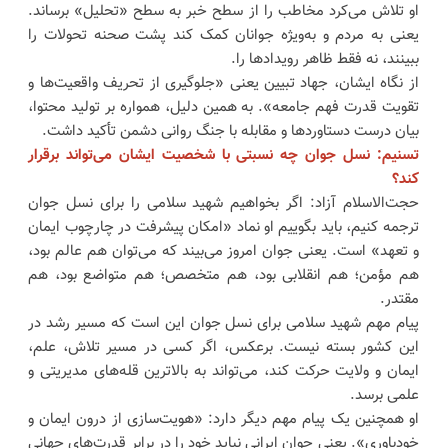
او تلاش می‌کرد مخاطب را از سطح خبر به سطح «تحلیل» برساند.
یعنی به مردم و به‌ویژه جوانان کمک کند پشت صحنه تحولات را
ببینند، نه فقط ظاهر رویدادها را.
از نگاه ایشان، جهاد تبیین یعنی «جلوگیری از تحریف واقعیت‌ها و
تقویت قدرت فهم جامعه». به همین دلیل، همواره بر تولید محتوا،
بیان درست دستاوردها و مقابله با جنگ روانی دشمن تأکید داشت.
تسنیم: نسل جوان چه نسبتی با شخصیت ایشان می‌تواند برقرار
کند؟
حجت‌الاسلام آزاد: اگر بخواهیم شهید سلامی را برای نسل جوان
ترجمه کنیم، باید بگوییم او نماد «امکان پیشرفت در چارچوب ایمان
و تعهد» است. یعنی جوان امروز می‌بیند که می‌توان هم عالم بود،
هم مؤمن؛ هم انقلابی بود، هم متخصص؛ هم متواضع بود، هم
مقتدر.
پیام مهم شهید سلامی برای نسل جوان این است که مسیر رشد در
این کشور بسته نیست. برعکس، اگر کسی در مسیر تلاش، علم،
ایمان و ولایت حرکت کند، می‌تواند به بالاترین قله‌های مدیریتی و
علمی برسد.
او همچنین یک پیام مهم دیگر دارد: «هویت‌سازی از درون ایمان و
خودباوری». یعنی جوان ایرانی نباید خود را در برابر قدرت‌های جهانی