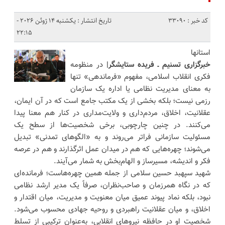
کد خبر : 33090
تاریخ انتشار : یکشنبه 14 ژوئن 2026 -
22:15
استانها
خبرگزاری تسنیم ـ فریده ستایشگر|
در منظومه
فکری انقلاب اسلامی، مفهوم «فرماندهی» تنها
به معنای مدیریت نظامی یا اداره یک سازمان
رزمی نیست؛ بلکه بخشی از یک مکتب جامع است که در آن ایمان،
عقلانیت، اخلاق، مردم‌داری و ولایت‌مداری در کنار هم معنا پیدا
می‌کنند. در چنین چارچوبی، برخی شخصیت‌ها از سطح یک
مسئولیت سازمانی فراتر می‌روند و به «الگوهای تمدنی» تبدیل
می‌شوند؛ چهره‌هایی که هم در میدان عمل اثرگذارند و هم در عرصه
فکر و اندیشه، مسیرساز و الهام‌بخش به شمار می‌آیند.
شهید سپهبد حسین سلامی از جمله همین چهره‌هاست؛ فرمانده‌ای
که در نگاه همرزمان و صاحب‌نظران، صرفاً یک مدیر ارشد نظامی
نبود، بلکه نماد پیوند عمیق میان معنویت و مدیریت، میان اقتدار و
اخلاق، و میان عقلانیت راهبردی و روحیه جهادی محسوب می‌شود.
شخصیت او در حافظه نیروهای انقلابی، به‌عنوان ترکیبی از تسلط