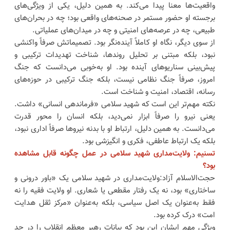
واقعیت‌ها معنا پیدا می‌کند. به همین دلیل، یکی از ویژگی‌های
برجسته او حضور مستمر در صحنه‌های واقعی بود؛ چه در بحران‌های
طبیعی، چه در عرصه‌های امنیتی و چه در میدان‌های عملیاتی.
از سوی دیگر، نگاه او کاملاً آینده‌نگر بود. تصمیماتش صرفاً واکنشی
نبود، بلکه مبتنی بر تحلیل روندها، شناخت تهدیدات ترکیبی و
پیش‌بینی سناریوهای آینده بود. او به‌خوبی می‌دانست که جنگ
امروز، صرفاً جنگ نظامی نیست، بلکه جنگ ترکیبی در حوزه‌های
رسانه، اقتصاد، امنیت و شناخت است.
نکته مهم‌تر این است که شهید سلامی «فرماندهی انسانی» داشت.
یعنی نیرو را صرفاً ابزار نمی‌دید، بلکه انسان را محور قدرت
می‌دانست. به همین دلیل، ارتباط او با بدنه نیروها صرفاً اداری نبود،
بلکه یک ارتباط عاطفی، فکری و انگیزشی بود.
تسنیم: ولایت‌مداری شهید سلامی در عمل چگونه قابل مشاهده
بود؟
حجت‌الاسلام آزاد:ولایت‌مداری در شهید سلامی یک «باور درونی و
ساختاری» بود، نه یک رفتار مقطعی یا شعاری. او ولایت فقیه را نه
فقط به‌عنوان یک اصل سیاسی، بلکه به‌عنوان «مرکز ثقل هدایت
امت» درک کرده بود.
ویژگی مهم ایشان این بود که بیانات رهبر معظم انقلاب را در حد