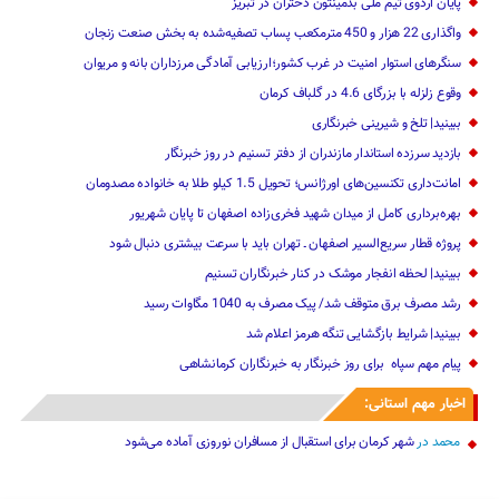
پایان اردوی تیم ملی بدمینتون دختران در تبریز
واگذاری 22 هزار و 450 مترمکعب ‌پساب تصفیه‌شده به بخش صنعت زنجان
سنگرهای استوار امنیت در غرب کشور؛ارزیابی آمادگی مرزداران بانه و مریوان
وقوع زلزله با بزرگای 4.6 در گلباف کرمان
ببینید| تلخ و شیرینی خبرنگاری
بازدید سرزده ‌استاندار مازندران از دفتر تسنیم ‌در روز خبرنگار
امانت‌داری تکنسین‌های اورژانس؛ تحویل 1.5 کیلو طلا به خانواده مصدومان
بهره‌برداری کامل از میدان شهید فخری‌زاده اصفهان تا پایان شهریور
پروژه قطار سریع‌السیر اصفهان ـ تهران باید با سرعت بیشتری دنبال شود
ببینید| لحظه انفجار موشک‌ در کنار خبرنگاران تسنیم
رشد مصرف برق متوقف شد/ پیک مصرف به 1040 مگاوات رسید
ببینید| شرایط بازگشایی تنگه هرمز اعلام شد
پیام مهم ‌سپاه ‌ برای روز خبرنگار ‌به خبرنگاران کرمانشاهی
اخبار مهم استانی:
محمد
در
شهر کرمان برای استقبال از مسافران نوروزی آماده می‌شود