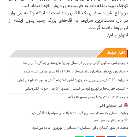
کوچک ببیند، بلکه باید به ظرفیت‌های درونی خود اعتماد کند.
در واقع، شهید سلامی یک الگوی زنده است از اینکه چگونه می‌توان
در دل سخت‌ترین شرایط، به قله‌های بزرگ رسید بدون اینکه از
ارزش‌ها فاصله گرفت.
انتهای پیام/
اخبار مرتبط
پارادوکس سنگین گرانی و تورم در شمال ایران/ هزینه‌های زندگی 2 برابر ‌شد
سناریوی نخ‌نمای معاندان برای ‌فتنه‌گران 1404/ آیا ساغر غلامی اعدام شد؟
روایت 10 آتش‌سوزی پیاپی در جزیره آشوراده/زخم آتش بر ‌میراث طبیعی ایران
تشدید نظارت‌ها بر توزیع کود در گلستان/صدور 51 هزار حواله الکترونیکی
یادداشت| بعثت یک قوم در مسیر فتح قله
خبر جنجالی اخیر
روایت نامه‌ای که سردار موسوی فرمانده هوافضای سپاه را غافلگیر کرد
پربحث‌ترین خبر اخیر
محمد
در
شهر کرمان برای استقبال از مسافران نوروزی آماده می‌شود