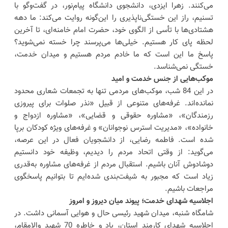
می‌کنند. زهرا ایزدی، دانشجوی دانشگاه پیام‌نور، در گفت‌وگو با
تسنیم، راز این خستگی‌ناپذیری را این‌گونه روایت می‌کند: ما دهه
هشتادی‌ها با تأسی از الگوی خود، حضرت امام خامنه‌ای، تا آخرین
لحظه پای کار هستیم. خیلی‌ها می‌پرسند چرا خسته نمی‌شوید؟
پاسخ ما این است که ما خادم مردم هستیم و میدان خدمت،
خستگی نمی‌شناسد.
موکب‌هایی از جنس خدمت و امید
در این 84 شب، موکب‌های مردمی تنها به تجمعات شعاری محدود
نمانده‌اند. غرفه‌های متنوعی از قبیل «نذر صلوات برای پیروزی
رزمندگان»، «مشاوره حقوقی و قضایی»، «مشاوره ازدواج و
خانواده»، «مدیریت استرس نوجوانان» و غرفه‌های ویژه کودکان برپا
شده است. فاطمه رضایی، از دانشجویان فعال در این عرصه،
می‌گوید: از وقتی اتحاد مردم را دیدیم، وظیفه خود دانستیم
دوشادوش آنان باشیم. استقبال مردم از غرفه‌های مشاوره به‌قدری
زیاد است که مجبور به شیفت‌بندی شده‌ایم تا بتوانیم پاسخگوی
مراجعات باشیم.
اجلاسیه شهدای خدمت؛ پیوند میان دیروز و امروز
شامگاه شنبه، میدان شهید رئیسی حال و هوایی آسمانی داشت. در
اجلاسیه شهدای کارمند استان، یاد و خاطره 70 شهید والامقام،