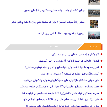
اجرای 66 هزار واحد نهضت ملی مسکن در خراسان رضوی
استقرار 28 موکب اسکان زائران در مشهد هم زمان با دهه پایانی صفر
اربعین؛ از تجربه زیسته تا دانشی برای آینده
جدید
محبوب
گردوغبار و باد شدید استان یزد را دربر می‌گیرد
انفجار خانه‌ای در حومه اردکان 5 مصدوم بر جای گذاشت
تغییر ماهیت ‌اعتیاد؛ گسترش اعتیادهای رفتاری و مواد نوظهور صنعتی!
کلید معافیت‌های تولید در منطقه آزاد مازندران زده شد
خبر خوش استاندار مازندران برای خبرنگاران؛‌بیمه پایه و ‌تکمیلی می‌شوید
تغییر ژنتیک‌ در دامداری مازندران؛ 17 هزار رأس دام سنگین ‌اصلاح نژاد شد
ضربه ‌به مافیای نهاده‌های کشاورزی؛ 176 کیسه کود شیمیایی توقیف شد
خیز بزرگ برای آبادانی روستاهای مازندران؛ 850 طرح هادی ‌اجرا می‌شود
ساری در محاصره پروژه‌های نیمه‌تمام؛ 324 سالهاست خاک می‌خورد!