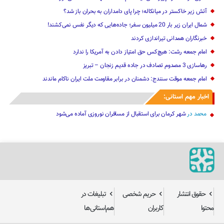
آتش زیر خاکستر در میانکاله؛ چرا پای دامداران به بحران باز شد؟
شمال ایران زیر بار 20 میلیون سفر؛ جاده‌هایی که دیگر نفس نمی‌کشند!
خبرنگاران همدانی تیراندازی کردند
امام جمعه رشت: هیچ‌کس حق امتیاز دادن به آمریکا را ندارد
رهاسازی 3 مصدوم تصادف در جاده قدیم زنجان – تبریز
امام جمعه موقت سنندج: دشمنان در برابر مقاومت ملت ایران ناکام ماندند
اخبار مهم استانی:
محمد
در
شهر کرمان برای استقبال از مسافران نوروزی آماده می‌شود
حقوق انتشار
حریم شخصی
تبلیغات در
محتوا
کاربران
هم‌استانی‌ها