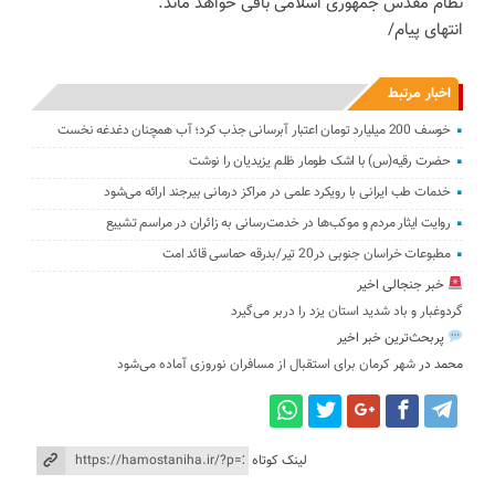
نظام مقدس جمهوری اسلامی باقی خواهد ماند.
انتهای پیام/
اخبار مرتبط
خوسف 200 میلیارد تومان اعتبار آبرسانی جذب کرد؛ آب همچنان دغدغه نخست
حضرت رقیه(س) با اشک طومار ظلم یزیدیان را نوشت
خدمات طب ایرانی با رویکرد علمی در مراکز درمانی بیرجند ارائه می‌شود
روایت ایثار مردم و موکب‌ها در خدمت‌رسانی به زائران در مراسم تشییع
مطبوعات خراسان جنوبی در20 تیر/بدرقه حماسی قائد امت
خبر جنجالی اخیر
گردوغبار و باد شدید استان یزد را دربر می‌گیرد
پربحث‌ترین خبر اخیر
محمد
در
شهر کرمان برای استقبال از مسافران نوروزی آماده می‌شود
لینک کوتاه