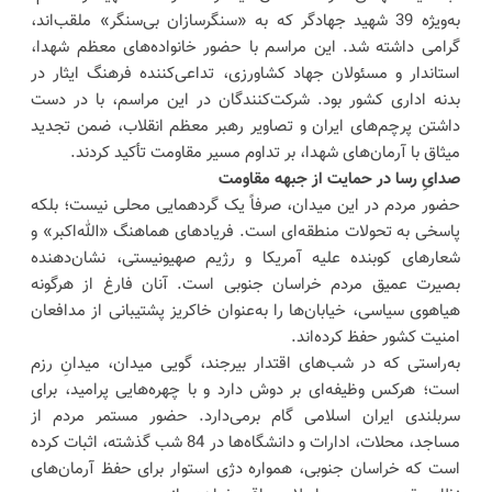
به‌ویژه 39 شهید جهادگر که به «سنگرسازان بی‌سنگر» ملقب‌اند،
گرامی داشته شد. این مراسم با حضور خانواده‌های معظم شهدا،
استاندار و مسئولان جهاد کشاورزی، تداعی‌کننده فرهنگ ایثار در
بدنه اداری کشور بود. شرکت‌کنندگان در این مراسم، با در دست
داشتن پرچم‌های ایران و تصاویر رهبر معظم انقلاب، ضمن تجدید
میثاق با آرمان‌های شهدا، بر تداوم مسیر مقاومت تأکید کردند.
صدایِ رسا در حمایت از جبهه مقاومت
حضور مردم در این میدان، صرفاً یک گردهمایی محلی نیست؛ بلکه
پاسخی به تحولات منطقه‌ای است. فریادهای هماهنگ «الله‌اکبر» و
شعارهای کوبنده علیه آمریکا و رژیم صهیونیستی، نشان‌دهنده
بصیرت عمیق مردم خراسان جنوبی است. آنان فارغ از هرگونه
هیاهوی سیاسی، خیابان‌ها را به‌عنوان خاکریز پشتیبانی از مدافعان
امنیت کشور حفظ کرده‌اند.
به‌راستی که در شب‌های اقتدار بیرجند، گویی میدان، میدانِ رزم
است؛ هرکس وظیفه‌ای بر دوش دارد و با چهره‌هایی پرامید، برای
سربلندی ایران اسلامی گام برمی‌دارد. حضور مستمر مردم از
مساجد، محلات، ادارات و دانشگاه‌ها در 84 شب گذشته، اثبات کرده
است که خراسان جنوبی، همواره دژی استوار برای حفظ آرمان‌های