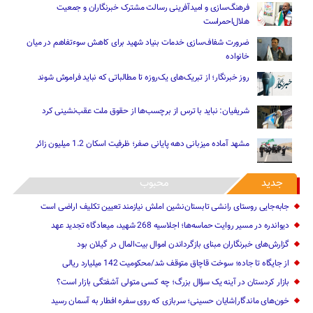
فرهنگ‌سازی و امیدآفرینی رسالت‌ مشترک خبرنگاران و جمعیت
هلال‌احمراست
ضرورت شفاف‌سازی خدمات بنیاد شهید برای کاهش سوءتفاهم‌ در میان
خانواده
روز خبرنگار؛ از تبریک‌های یک‌روزه تا مطالباتی که نباید فراموش شوند
شریفیان: نباید با ترس از برچسب‌ها از حقوق ملت عقب‌نشینی کرد
مشهد آماده میزبانی دهه پایانی صفر؛ ظرفیت اسکان 1.2 میلیون زائر
جدید
محبوب
جابه‌جایی روستای رانشی تابستان‌نشین املش نیازمند تعیین تکلیف اراضی است
دیواندره در مسیر روایت حماسه‌ها؛ اجلاسیه 268 شهید، میعادگاه تجدید عهد
گزارش‌های خبرنگاران مبنای بازگرداندن اموال بیت‌المال در گیلان بود
از جایگاه تا جاده؛ سوخت قاچاق متوقف شد/محکومیت 142 میلیارد ریالی
بازار کردستان در آینه یک سؤال بزرگ؛ چه کسی متولی آشفتگی بازار است؟
خون‌های ماندگار|شایان حسینی؛ سربازی که روی سفره افطار به آسمان رسید