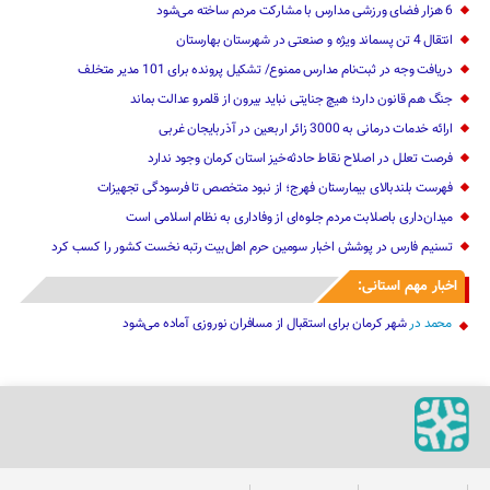
6 هزار فضای ورزشی مدارس با مشارکت مردم ساخته می‌شود
انتقال 4 تن پسماند ویژه و صنعتی در شهرستان بهارستان
دریافت وجه در ثبت‌نام مدارس ممنوع/ تشکیل پرونده برای 101 مدیر متخلف
جنگ هم قانون دارد؛ هیچ جنایتی نباید بیرون از قلمرو عدالت بماند
ارائه خدمات درمانی به 3000 زائر اربعین در آذربایجان‌ غربی
فرصت تعلل در اصلاح نقاط حادثه‌خیز استان کرمان وجود ندارد
فهرست بلندبالای بیمارستان فهرج؛ از نبود متخصص تا فرسودگی تجهیزات
میدان‌داری باصلابت مردم جلوه‌ای از وفاداری به نظام اسلامی است
تسنیم فارس در پوشش اخبار سومین حرم اهل‌بیت رتبه نخست کشور را کسب کرد
اخبار مهم استانی:
محمد
در
شهر کرمان برای استقبال از مسافران نوروزی آماده می‌شود