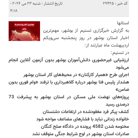
کد خبر : 29425
تاریخ انتشار : شنبه 23 می 2026 -
4:18
استانها
به گزارش خبرگزاری تسنیم از بوشهر، مهم‌ترین
اخبار استان بوشهر در روز پنجشنبه سی‌ویکم
اردیبهشت ماه عبارتند از:
در تسنیم:
ارزشیابی غیرحضوری دانش‌آموزان بوشهر بدون آزمون آنلاین انجام
می‌شود
اجرای طرح «همیار کارکنان» در محیط‌های کار استان بوشهر
هشدار پلیس فتا بوشهر درباره کلاهبرداری با ترفند «وام فوری بدون
ضامن»
پروژه‌های نهضت ملی مسکن در استان بوشهر به پیشرفت 73
درصدی رسید
کشف پیکر فرد مفقودشده در ارتفاعات دشتستان
خانواده زندانی نباید ‌با فشارهای مضاعف مواجه شود
مختومه شدن 4582 پرونده در دادگاه صلح کنگان
صادرات استان بوشهر در اوج شرایط جنگی متوقف نشد