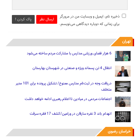
ذخیره نام، ایمیل و وبسایت من در مرورگر
ارسال نظر
پاک کردن !
برای زمانی که دوباره دیدگاهی می‌نویسم.
تهران
6 هزار فضای ورزشی مدارس با مشارکت مردم ساخته می‌شود
انتقال 4 تن پسماند ویژه و صنعتی در شهرستان بهارستان
دریافت وجه در ثبت‌نام مدارس ممنوع/ تشکیل پرونده برای 101 مدیر
متخلف
اجتماعات مردمی در میادین تا اعلام رهبری ادامه خواهد داشت
انهدام باند 3 نفره سارقان در ورامین/کشف 17 فقره سرقت
خراسان رضوی