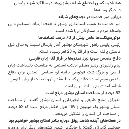
هشتاد و یکمین اجتماع شبانه بوشهری‌ها در سالگرد شهید رئیسی
در دیگر رسانه‌ها:
برپایی میز خدمت در تجمع‌های شبانه
میز خدمت به همت استانداری بوشهر با هدف ارتباط مستقیم و بی
واسطه مردم با مسئولان برپا شده است.
موتورسیکلت‌ها عامل بیش از 70 درصد تصادف‌ها
رئیس پلیس راهور شهرستان بوشهر آمار پارسال نسبت به سال قبل
کاهش یافته است و از 28 به 23 نفر رسیده است.
دفاع مقدس سوم؛ نبرد تمدن‌ها بر فراز قله زبان فارسی
پیام راهبردی رهبر معظم انقلاب اسلامی به مناسبت پاسداشت زبان
فارسی و بزرگداشت فردوسی بیانیه ای سیاسی- تمدنی برای دفاع
مقدس سوم است؛ دفاعی که خط مقدم آن، صیانت از زبان فارسی؛
شناسنامه هویتی ملت ایران است.
52 درصد از مساحت استان بوشهر مرتع است
مدیرکل منابع طبیعی و آبخیزداری استان بوشهر گفت: از مساحت
استان بوشهر یک میلیون و 189 هزار هکتار مرتع است که 52 درصد
از مساحت کل استان را تشکیل می‌دهد.
در هفته‌های آینده شاهد رونق دوباره بنادر استان بوشهر خواهیم بود
خورشید گزدرازی گفت: با جایگزین شدن کشور‌های دیگر برای ورود و