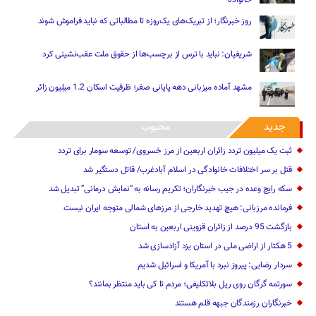
روز خبرنگار؛ از تبریک‌های یک‌روزه تا مطالباتی که نباید فراموش شوند
شریفیان: نباید با ترس از برچسب‌ها از حقوق ملت عقب‌نشینی کرد
مشهد آماده میزبانی دهه پایانی صفر؛ ظرفیت اسکان 1.2 میلیون زائر
جدید
محبوب
ثبت یک میلیون تردد زائران اربعین از مرز خسروی/ توسعه سومار برای تردد
قتل بر سر اختلافات خانوادگی در اسلام آبادغرب/ قاتل دستگیر شد
سکه رایج وعده در جیب خبرنگاران؛ تکریم رسانه به “نمایش درمانی” تبدیل شد
فرمانده مرزبانی: هیچ تهدید خارجی از مرزهای ‌شمالی متوجه ایران نیست
بازگشت 95 درصد از زائران قزوینی اربعین به استان
5 هکتار از اراضی ملی در استان یز‌د آزادسازی شد
سردار رضایی: پیروز نبرد با آمریکا و اسرائیل شدیم
سورتمه گرگان روی ریل بلاتکلیفی؛ مردم تا کی باید منتظر بمانند؟
خبرنگاران رزمندگان جبهه قلم هستند