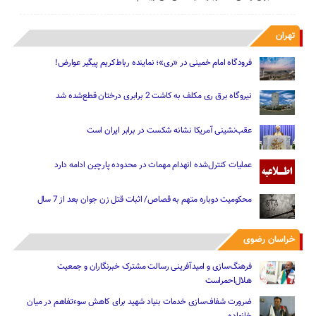
تهران
فرودگاه امام خمینی در «ری»؛ نماینده رباط‌کریم پیگیر عوارض!
نیروگاه برق ری مکلف به کاشت 2 برابری درختان قطع‌شده شد
عقب‌نشینی آمریکا نشانه شکست در برابر ایران است
عملیات کنترل‌شده انهدام مهمات در محدوده پارچین ادامه دارد
محکومیت دوباره متهم به قصاص/ اثبات قتل زن جوان بعد از 7 سال
خراسان رضوی
فرهنگ‌سازی و امیدآفرینی رسالت‌ مشترک خبرنگاران و جمعیت
هلال‌احمراست
ضرورت شفاف‌سازی خدمات بنیاد شهید برای کاهش سوءتفاهم‌ در میان
خانواده