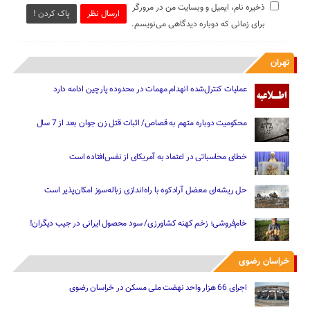
ذخیره نام، ایمیل و وبسایت من در مرورگر
ارسال نظر
پاک کردن !
برای زمانی که دوباره دیدگاهی می‌نویسم.
تهران
عملیات کنترل‌شده انهدام مهمات در محدوده پارچین ادامه دارد
محکومیت دوباره متهم به قصاص/ اثبات قتل زن جوان بعد از 7 سال
خطای محاسباتی در اعتماد به آمریکای از نفس‌افتاده است
حل ریشه‌ای معضل آرادکوه با راه‌اندازی زباله‌سوز امکان‌پذیر است
خام‌فروشی؛ زخم کهنه کشاورزی/ سود محصول ایرانی در جیب دیگران!
خراسان رضوی
اجرای 66 هزار واحد نهضت ملی مسکن در خراسان رضوی