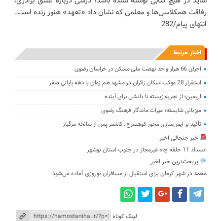
شاید در هیچ کتابی نوشته نشده باشد؛ درسی درباره عشق برادری،
رفاقت همکلاسی‌ها و معلمی که نشان داد «تعهد» هنوز زنده است.
انتهای پیام/282
اخبار مرتبط
اجرای 66 هزار واحد نهضت ملی مسکن در خراسان رضوی
استقرار 28 موکب اسکان زائران در مشهد هم زمان با دهه پایانی صفر
اربعین؛ از تجربه زیسته تا دانشی برای آینده
میزبانی شایسته؛ میراث ماندگار فرهنگ رضوی
تأکید بر ایمن‌سازی محور کوهسرخ ـ کاشمر پس از سانحه مرگبار
خبر جنجالی اخیر
انسداد 11 حلقه چاه غیرمجاز در جنوب استان بوشهر
پربحث‌ترین خبر اخیر
محمد
در
شهر کرمان برای استقبال از مسافران نوروزی آماده می‌شود
لینک کوتاه