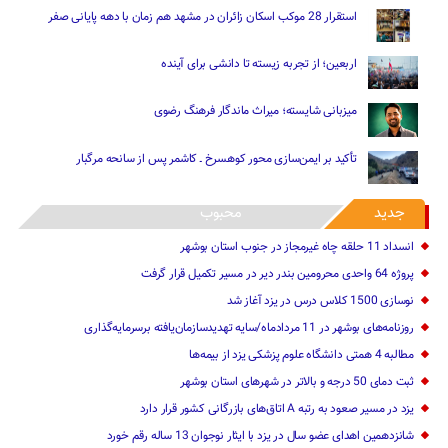
استقرار 28 موکب اسکان زائران در مشهد هم زمان با دهه پایانی صفر
اربعین؛ از تجربه زیسته تا دانشی برای آینده
میزبانی شایسته؛ میراث ماندگار فرهنگ رضوی
تأکید بر ایمن‌سازی محور کوهسرخ ـ کاشمر پس از سانحه مرگبار
جدید
محبوب
انسداد 11 حلقه چاه غیرمجاز در جنوب استان بوشهر
پروژه 64 واحدی محرومین بندر دیر در مسیر تکمیل قرار گرفت
نوسازی 1500 کلاس درس در یزد آغاز شد
روزنامه‌های بوشهر در 11 مردادماه/سایه تهدیدسازمان‌یافته برسرمایه‌گذاری
مطالبه 4 همتی دانشگاه علوم پزشکی یزد از بیمه‌ها
ثبت دمای 50 درجه و بالاتر در شهرهای استان بوشهر
یزد در مسیر صعود به رتبه A اتاق‌های بازرگانی کشور قرار دارد
شانزدهمین اهدای عضو سال در یزد با ایثار نوجوان 13 ساله رقم خورد