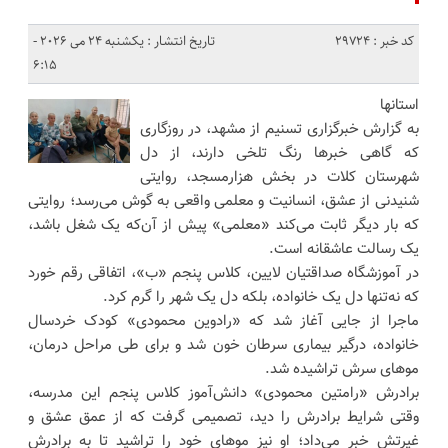
کد خبر : 29724
تاریخ انتشار : یکشنبه 24 می 2026 -
6:15
استانها
به گزارش خبرگزاری تسنیم از مشهد، در روزگاری
که گاهی خبرها رنگ تلخی دارند، از دل
شهرستان کلات در بخش هزارمسجد، روایتی
شنیدنی از عشق، انسانیت و معلمی واقعی به گوش می‌رسد؛ روایتی
که بار دیگر ثابت می‌کند «معلمی» پیش از آن‌که یک شغل باشد،
یک رسالت عاشقانه است.
در آموزشگاه صداقتیان لایین، کلاس پنجم «ب»، اتفاقی رقم خورد
که نه‌تنها دل یک خانواده، بلکه دل یک شهر را گرم کرد.
ماجرا از جایی آغاز شد که «رادوین محمودی» کودک خردسال
خانواده، درگیر بیماری سرطان خون شد و برای طی مراحل درمان،
موهای سرش تراشیده شد.
برادرش «رامتین محمودی» دانش‌آموز کلاس پنجم این مدرسه،
وقتی شرایط برادرش را دید، تصمیمی گرفت که از عمق عشق و
غیرتش خبر می‌داد؛ او نیز موهای خود را تراشید تا به برادرش