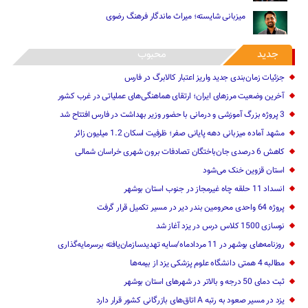
میزبانی شایسته؛ میراث ماندگار فرهنگ رضوی
جدید
محبوب
جزئیات زمان‌بندی جدید واریز اعتبار کالابرگ در فارس
آخرین وضعیت مرزهای ایران؛ ارتقای هماهنگی‌های عملیاتی در غرب کشور
3 پروژه بزرگ آموزشی و درمانی با حضور وزیر بهداشت در فارس افتتاح شد
مشهد آماده میزبانی دهه پایانی صفر؛ ظرفیت اسکان 1.2 میلیون زائر
کاهش 6 درصدی جان‌باختگان تصادفات برون شهری خراسان شمالی
استان قزوین خنک‌ می‌شود
انسداد 11 حلقه چاه غیرمجاز در جنوب استان بوشهر
پروژه 64 واحدی محرومین بندر دیر در مسیر تکمیل قرار گرفت
نوسازی 1500 کلاس درس در یزد آغاز شد
روزنامه‌های بوشهر در 11 مردادماه/سایه تهدیدسازمان‌یافته برسرمایه‌گذاری
مطالبه 4 همتی دانشگاه علوم پزشکی یزد از بیمه‌ها
ثبت دمای 50 درجه و بالاتر در شهرهای استان بوشهر
یزد در مسیر صعود به رتبه A اتاق‌های بازرگانی کشور قرار دارد