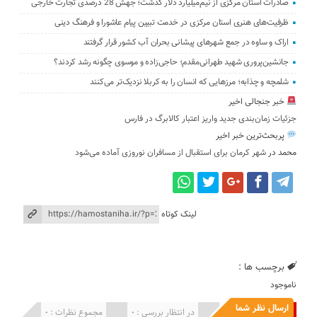
صادرات استان مرکزی از نیم‌میلیارد دلار گذشت؛ جهش 28 درصدی تجارت خارجی
ظرفیت‌های هنری استان مرکزی در خدمت تبیین پیام عاشورا و فرهنگ دینی
اراک و ساوه در جمع شهرهای پیشانی بحران آب کشور قرار گرفتند
جانشین‌پروری شهید طهرانی‌مقدم؛ حاجی‌زاده و موسوی چگونه رشد کردند؟
شلمچه و چذابه؛ مرزهایی که انسان را به کربلا نزدیک‌تر می‌کنند
خبر جنجالی اخیر
جزئیات زمان‌بندی جدید واریز اعتبار کالابرگ در فارس
پربحث‌ترین خبر اخیر
محمد
در
شهر کرمان برای استقبال از مسافران نوروزی آماده می‌شود
لینک کوتاه
برچسب ها :
ناموجود
ارسال نظر شما
انتشار یافته : 0
در انتظار بررسی : 0
مجموع نظرات : 0