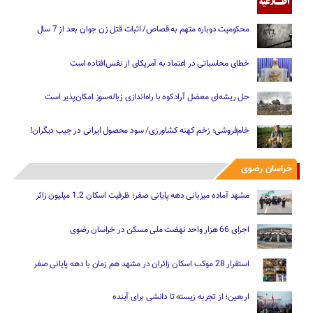
محکومیت دوباره متهم به قصاص/ اثبات قتل زن جوان بعد از 7 سال
خطای محاسباتی در اعتماد به آمریکای از نفس‌افتاده است
حل ریشه‌ای معضل آرادکوه با راه‌اندازی زباله‌سوز امکان‌پذیر است
خام‌فروشی؛ زخم کهنه کشاورزی/ سود محصول ایرانی در جیب دیگران!
خراسان رضوی
مشهد آماده میزبانی دهه پایانی صفر؛ ظرفیت اسکان 1.2 میلیون زائر
اجرای 66 هزار واحد نهضت ملی مسکن در خراسان رضوی
استقرار 28 موکب اسکان زائران در مشهد هم زمان با دهه پایانی صفر
اربعین؛ از تجربه زیسته تا دانشی برای آینده