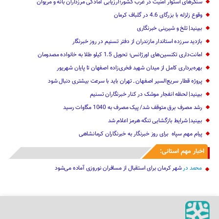
سنگرهای استوار امنیت در غرب کشور؛ارزیابی آمادگی مرزداران بانه و مریوان
وقوع زلزله با بزرگای 4.6 در گلباف کرمان
ببینید| تلخ و شیرینی خبرنگاری
بازدید سرزده ‌استاندار مازندران از دفتر تسنیم ‌در روز خبرنگار
امانت‌داری تکنسین‌های اورژانس؛ تحویل 1.5 کیلو طلا به خانواده مصدومان
بهره‌برداری کامل از میدان شهید فخری‌زاده اصفهان تا پایان شهریور
پروژه قطار سریع‌السیر اصفهان ـ تهران باید با سرعت بیشتری دنبال شود
ببینید| لحظه انفجار موشک‌ در کنار خبرنگاران تسنیم
رشد مصرف برق متوقف شد/ پیک مصرف به 1040 مگاوات رسید
ببینید| شرایط بازگشایی تنگه هرمز اعلام شد
پیام مهم ‌سپاه ‌ برای روز خبرنگار ‌به خبرنگاران کرمانشاهی
اخبار مهم استانی:
محمد
در
شهر کرمان برای استقبال از مسافران نوروزی آماده می‌شود