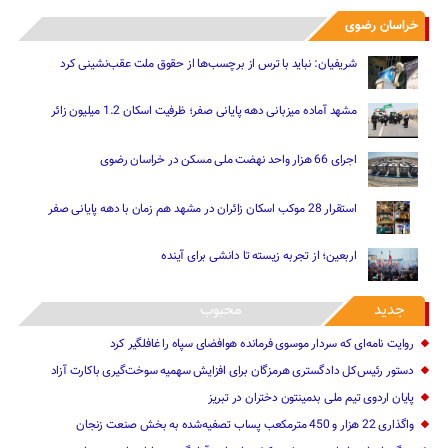
خراسان رضوی
شریفیان: نباید با ترس از برچسب‌ها از حقوق ملت عقب‌نشینی کرد
مشهد آماده میزبانی دهه پایانی صفر؛ ظرفیت اسکان 1.2 میلیون زائر
اجرای 66 هزار واحد نهضت ملی مسکن در خراسان رضوی
استقرار 28 موکب اسکان زائران در مشهد هم زمان با دهه پایانی صفر
اربعین؛ از تجربه زیسته تا دانشی برای آینده
جدید
محبوب
روایت نامه‌ای که سردار موسوی فرمانده هوافضای سپاه را غافلگیر کرد
دستور رئیس‌کل دادگستری هرمزگان برای افزایش سهمیه سوخت‌گیری باکارت آزاد
پایان اردوی تیم ملی بدمینتون دختران در تبریز
واگذاری 22 هزار و 450 مترمکعب ‌پساب تصفیه‌شده به بخش صنعت زنجان