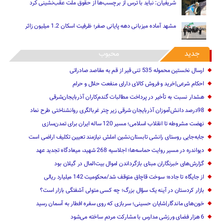
شریفیان: نباید با ترس از برچسب‌ها از حقوق ملت عقب‌نشینی کرد
مشهد آماده میزبانی دهه پایانی صفر؛ ظرفیت اسکان 1.2 میلیون زائر
جدید
محبوب
ارسال نخستین محموله 535 تنی قیر از قم به مقاصد صادراتی
احکام شرعی|خرید و فروش کالای دارای منفعت حلال و حرام
هشدار نسبت به تأخیر در پرداخت مطالبات گندم‌کاران آذربایجان‌شرقی
98درصد دانش‌آموزان آذربایجان شرقی زیر چتر غربالگری روانشناختی طرح نماد
نهضت مشروطه تا انقلاب اسلامی؛ مسیر 120 ساله ایران برای تمدن‌سازی
جابه‌جایی روستای رانشی تابستان‌نشین املش نیازمند تعیین تکلیف اراضی است
دیواندره در مسیر روایت حماسه‌ها؛ اجلاسیه 268 شهید، میعادگاه تجدید عهد
گزارش‌های خبرنگاران مبنای بازگرداندن اموال بیت‌المال در گیلان بود
از جایگاه تا جاده؛ سوخت قاچاق متوقف شد/محکومیت 142 میلیارد ریالی
بازار کردستان در آینه یک سؤال بزرگ؛ چه کسی متولی آشفتگی بازار است؟
خون‌های ماندگار|شایان حسینی؛ سربازی که روی سفره افطار به آسمان رسید
6 هزار فضای ورزشی مدارس با مشارکت مردم ساخته می‌شود