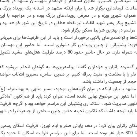
د، سیدحسن حسینی، معاون استاندار و فرماندار شهرستان مشهد در جلسه
عات فرمانداری برگزار شد با بیان اینکه مشهد در آستانه یک رویداد بزرگ و
 همواره شهری ویژه و در معرض رویداد‌های بزرگ بوده و در مواجهه با این
تشییع پیکر رهبر شهید انقلاب نیز نقطه عطفی در تاریخ این شهر خواهد بود و
 مراسم در بهترین شرایط ممکن برگزار شود.
ها و توانمندی‌های بالایی برخوردار است و باید از این ظرفیت‌ها برای میزبانی
فزود: پشتیبانی از چنین رویدادی کار دشواری است، اما حضور این مهمانان،
برکت‌های فراوانی برای شهر مشهد به همراه دارد. در حال حاضر حدود 80 درصد ظرفیت هتل‌های مشهد تکمی
سترده زائران و عزاداران گفت: برنامه‌ریزی‌ها به گونه‌ای انجام می‌شود که
عیتی در حدود 15 میلیون نفر را با سلامت و امنیت بدرقه کنیم. بر همین اساس، مسیری انتخاب خواهد
 حجم از جمعیت را داشته باشد.
 مشهد با بیان اینکه در میان گزینه‌های موجود، مسیر منتهی به بهشت‌رضا (ع)
اما هنوز این موضوع نهایی نشده است، عنوان کرد: باید از هم‌اکنون آمادگی
طلوبی مدیریت شود. استانداری پشتیبان این مراسم خواهد بود و اگرچه ظرفیت
ا باید توجه داشت که تاکنون تجربه حضور چنین سطحی از جمعیت را در شهر
سکان زائران بیان کرد: در دهه پایانی صفر و ایام نوروز، ظرفیت اسکان رسمی،
موقت و اضطراری مشهد بین 700 تا 800 هزار نفر بوده است، اما برای این مراسم ظرفیت اسکان تا حدود یک