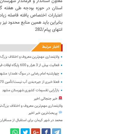
معاون استاندار و فرماندار شهرستان
استان در حوزه بودجه طی هفته گذش
اعتبارات اختصاص یافته فاصله زیادی
بنابراین باید همین منابع محدود نیز
انتهای پیام/282
اخبار مرتبط
ولایتمداری مهم‌ترین معروف و اختلاف بزرگ‌
فعالیت بیش از 3 هزار و 600 پایگاه اوقات فراغت خراسان رضوی
چهارشنبه امام رضایی در سوگ علمدار؛ مشهد
فعلا خبری از جیره‌بندی آب نیست/تأمین 70درصد آب مشهد از منابع زیرزمینی
بازآرایی تقسیمات کشوری شهرستان مشهد
خبر جنجالی اخیر
ولایتمداری مهم‌ترین معروف و اختلاف بزرگ‌ت
پربحث‌ترین خبر اخیر
محمد
در
شهر کرمان برای استقبال از مسافران