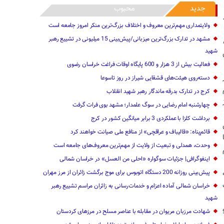
جدید
محبوب
ولایتمداری مهم‌ترین معروف و اختلاف بزرگ‌ترین منکر امروز جامعه است
مشهد در تدارک بزرگ‌ترین میزبانی/پیش‌بینی 15 میلیونی در تشییع رهبر
شهید
فعالیت بیش از 3 هزار و 600 پایگاه اوقات فراغت خراسان رضوی
دیر
دسته‌روی هیئت‌های قشقایی شیراز در روز تاسوعا
م
کرج در تدارک بدرقه ماندگار رهبر شهید انقلاب
چهارشنبه امام رضایی در سوگ علمدار؛ مشهد بوی فرات گرفت
برداشت کلزا با عملکردی 3 برابر میانگین کشور در کرج
قائم‌پناه‌: «قالیباف و عراقچی» ‌از ‌منافع ملی ‌صیانت خواهند کرد‌
د‌ها نشان می‌دهد بین 15 تا
وحدت، همدلی و تبعیت از ولایت از مهم‌ترین معروف‌های جامعه است
اینفوگرافی| جزئیات سوگواره «احلی من العسل» در خراسان شمالی
پیش‌بینی روزانه 200 دستگاه اتوبوس برای موج برگشت زائران از مرز مهران
خراسان شمالی آماده اعزام و خدمات‌رسانی به زائران مراسم تشییع رهبر
شهید
شهادت مرزبان مریوان در مقابله با عناصر مسلح در مرزهای کردستان