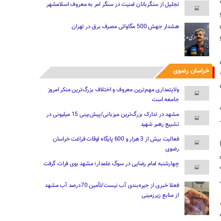
تجلیل از سنگربانان امنیت در سنگر امر به معروف اسلامشهر
هشدار جهش 500 مگاواتی مصرف برق در تهران
خراسان رضوی
ل
ولایتمداری مهم‌ترین معروف و اختلاف بزرگ‌ترین منکر امروز
جامعه است
مشهد در تدارک بزرگ‌ترین میزبانی/پیش‌بینی 15 میلیونی در
تشییع رهبر شهید
فعالیت بیش از 3 هزار و 600 پایگاه اوقات فراغت خراسان
رضوی
چهارشنبه امام رضایی در سوگ علمدار؛ مشهد بوی فرات گرفت
فعلا خبری از جیره‌بندی آب نیست/تأمین 70درصد آب مشهد
از منابع زیرزمینی