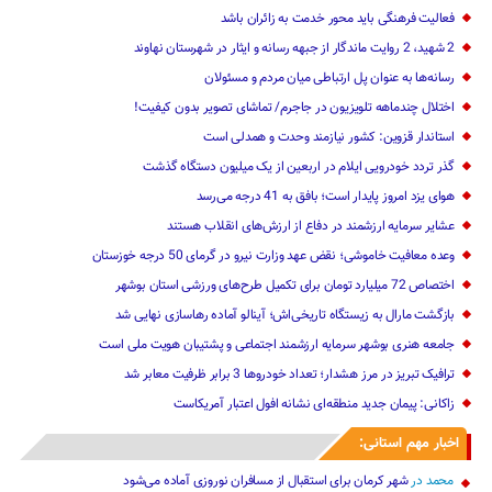
فعالیت فرهنگی باید محور خدمت به زائران باشد
2 شهید، 2 روایت ماندگار از جبهه رسانه و ایثار در شهرستان نهاوند
رسانه‌ها به عنوان پل ارتباطی میان مردم و مسئولان
اختلال چندماهه تلویزیون در جاجرم/ تماشای تصویر بدون کیفیت!
استاندار قزوین: کشور نیازمند وحدت و همدلی است
گذر تردد خودرویی ایلام در اربعین از یک میلیون دستگاه گذشت
هوای یزد امروز پایدار است؛ بافق به 41 درجه می‌رسد
عشایر سرمایه ارزشمند در دفاع از ارزش‌های انقلاب هستند
وعده معافیت خاموشی؛ نقض عهد وزارت نیرو در گرمای 50 درجه خوزستان
اختصاص 72 میلیارد تومان برای تکمیل طرح‌های ورزشی استان بوشهر
بازگشت مارال به زیستگاه تاریخی‌اش؛ آینالو آماده رهاسازی نهایی شد
جامعه هنری بوشهر سرمایه ارزشمند اجتماعی و پشتیبان هویت ملی است
ترافیک تبریز در مرز هشدار؛ تعداد خودروها 3 برابر ظرفیت معابر شد
زاکانی: پیمان جدید منطقه‌ای نشانه افول اعتبار آمریکاست
اخبار مهم استانی:
محمد
در
شهر کرمان برای استقبال از مسافران نوروزی آماده می‌شود