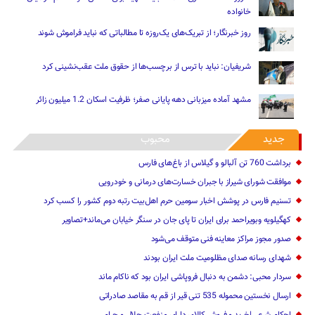
خانواده
روز خبرنگار؛ از تبریک‌های یک‌روزه تا مطالباتی که نباید فراموش شوند
شریفیان: نباید با ترس از برچسب‌ها از حقوق ملت عقب‌نشینی کرد
مشهد آماده میزبانی دهه پایانی صفر؛ ظرفیت اسکان 1.2 میلیون زائر
جدید
محبوب
برداشت 760 تن آلبالو و گیلاس از باغ‌های فارس
موافقت شورای شیراز با جبران خسارت‌های درمانی و خودرویی
تسنیم فارس در پوشش اخبار سومین حرم اهل‌بیت رتبه دوم کشور را کسب کرد
کهگیلویه وبویراحمد برای ایران تا پای جان در سنگر خیابان می‌ماند+تصاویر
صدور مجوز مراکز معاینه فنی متوقف می‌شود
شهدای رسانه صدای مظلومیت ملت ایران بودند
سردار محبی: دشمن به دنبال فروپاشی ایران بود که ناکام ماند
ارسال نخستین محموله 535 تنی قیر از قم به مقاصد صادراتی
احکام شرعی|خرید و فروش کالای دارای منفعت حلال و حرام