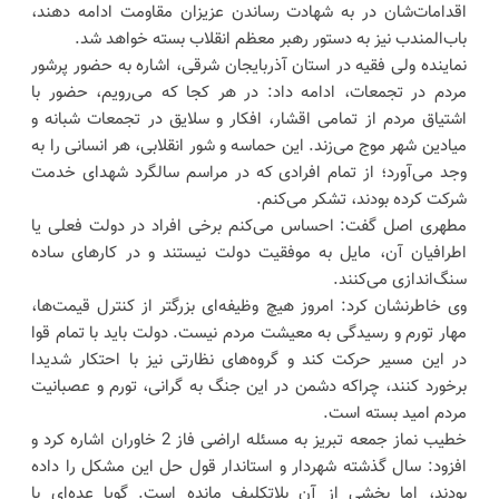
اقدامات‌شان در به شهادت رساندن عزیزان مقاومت ادامه دهند،
باب‌المندب نیز به دستور رهبر معظم انقلاب بسته خواهد شد.
نماینده ولی فقیه در استان آذربایجان شرقی، اشاره به حضور پرشور
مردم در تجمعات، ادامه داد: در هر کجا که می‌رویم، حضور با
اشتیاق مردم از تمامی اقشار، افکار و سلایق در تجمعات شبانه و
میادین شهر موج می‌زند. این حماسه و شور انقلابی، هر انسانی را به
وجد می‌آورد؛ از تمام افرادی که در مراسم سالگرد شهدای خدمت
شرکت کرده بودند، تشکر می‌کنم.
مطهری اصل گفت: احساس می‌کنم برخی افراد در دولت فعلی یا
اطرافیان آن، مایل به موفقیت دولت نیستند و در کارهای ساده
سنگ‌اندازی می‌کنند.
وی خاطرنشان کرد: امروز هیچ وظیفه‌ای بزرگتر از کنترل قیمت‌ها،
مهار تورم و رسیدگی به معیشت مردم نیست. دولت باید با تمام قوا
در این مسیر حرکت کند و گروه‌های نظارتی نیز با احتکار شدیدا
برخورد کنند، چراکه دشمن در این جنگ به گرانی، تورم و عصبانیت
مردم امید بسته است.
خطیب نماز جمعه تبریز به مسئله اراضی فاز 2 خاوران اشاره کرد و
افزود: سال گذشته شهردار و استاندار قول حل این مشکل را داده
بودند، اما بخشی از آن بلاتکلیف مانده است. گویا عده‌ای با