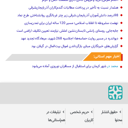
هشدار نسبت به تأخیر در پرداخت مطالبات گندم‌کاران آذربایجان‌شرقی
98درصد دانش‌آموزان آذربایجان شرقی زیر چتر غربالگری روانشناختی طرح نماد
نهضت مشروطه تا انقلاب اسلامی؛ مسیر 120 ساله ایران برای تمدن‌سازی
جابه‌جایی روستای رانشی تابستان‌نشین املش نیازمند تعیین تکلیف اراضی است
دیواندره در مسیر روایت حماسه‌ها؛ اجلاسیه 268 شهید، میعادگاه تجدید عهد
گزارش‌های خبرنگاران مبنای بازگرداندن اموال بیت‌المال در گیلان بود
اخبار مهم استانی:
محمد
در
شهر کرمان برای استقبال از مسافران نوروزی آماده می‌شود
حقوق انتشار
حریم شخصی
تبلیغات در
محتوا
کاربران
هم‌استانی‌ها