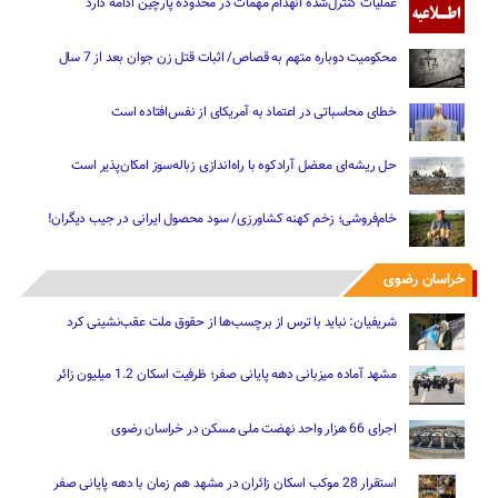
عملیات کنترل‌شده انهدام مهمات در محدوده پارچین ادامه دارد
محکومیت دوباره متهم به قصاص/ اثبات قتل زن جوان بعد از 7 سال
خطای محاسباتی در اعتماد به آمریکای از نفس‌افتاده است
حل ریشه‌ای معضل آرادکوه با راه‌اندازی زباله‌سوز امکان‌پذیر است
خام‌فروشی؛ زخم کهنه کشاورزی/ سود محصول ایرانی در جیب دیگران!
خراسان رضوی
شریفیان: نباید با ترس از برچسب‌ها از حقوق ملت عقب‌نشینی کرد
مشهد آماده میزبانی دهه پایانی صفر؛ ظرفیت اسکان 1.2 میلیون زائر
اجرای 66 هزار واحد نهضت ملی مسکن در خراسان رضوی
استقرار 28 موکب اسکان زائران در مشهد هم زمان با دهه پایانی صفر