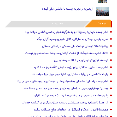
اربعین؛ از تجربه زیسته تا دانشی برای آینده
جدید
محبوب
امام جمعه کرمان: پاسخ قاطع به هرگونه تجاوز دشمن قطعی خواهد بود
ضربه پلیس لرستان به سارقان، قاتل متواری و سوداگران مرگ
پیشرفت 95 درصدی نهضت ملی مسکن در استان سمنان
انتقاد امام‌جمعه خرم‌آباد از کشت گیاهان ممنوعه/ مسامحه جایز نیست!
توسعه انرژی تجدیدپذیر در 317 مدرسه اردبیل
امام جمعه ساری: مذاکره برای رژیم حقوقی تنگه هرمز معنا ندارد
واردات ته‌لنجی در زرآباد، دشتیاری، کنارک و چابهار اجرا خواهد شد‌
امام جمعه زاهدان: دشمنان به تبعیض‌ها در سیستان و بلوچستان دامن می‌زنند
ویسی: موفق‌ترین مربی سپاهان بودم/ پای همه چیز ذوب‌آهن ایستاده‌ام
پایان عملیات اربعین در مرز خسروی/ رشد 6 درصدی تردد زائران
از روستا تا عشایر؛ روایت صدرنشینی پست استان مرکزی در کیفیت خدمات
ماموستا قادری: آمریکا و اسرائیل در ادعاهای صلح صداقت ندارند
دشمنان به اختلافات داخلی دل بسته‌اند/ ملت ایران تسلیم‌پذیر نیست