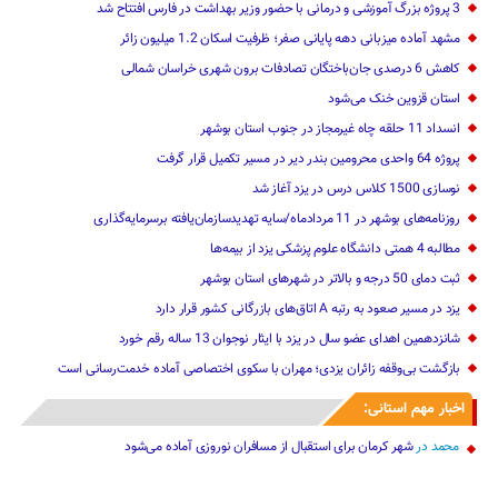
3 پروژه بزرگ آموزشی و درمانی با حضور وزیر بهداشت در فارس افتتاح شد
مشهد آماده میزبانی دهه پایانی صفر؛ ظرفیت اسکان 1.2 میلیون زائر
کاهش 6 درصدی جان‌باختگان تصادفات برون شهری خراسان شمالی
استان قزوین خنک‌ می‌شود
انسداد 11 حلقه چاه غیرمجاز در جنوب استان بوشهر
پروژه 64 واحدی محرومین بندر دیر در مسیر تکمیل قرار گرفت
نوسازی 1500 کلاس درس در یزد آغاز شد
روزنامه‌های بوشهر در 11 مردادماه/سایه تهدیدسازمان‌یافته برسرمایه‌گذاری
مطالبه 4 همتی دانشگاه علوم پزشکی یزد از بیمه‌ها
ثبت دمای 50 درجه و بالاتر در شهرهای استان بوشهر
یزد در مسیر صعود به رتبه A اتاق‌های بازرگانی کشور قرار دارد
شانزدهمین اهدای عضو سال در یزد با ایثار نوجوان 13 ساله رقم خورد
بازگشت بی‌وقفه زائران یزدی؛ مهران با سکوی اختصاصی آماده خدمت‌رسانی است
اخبار مهم استانی:
محمد
در
شهر کرمان برای استقبال از مسافران نوروزی آماده می‌شود