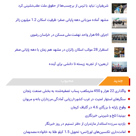
شریفیان: نباید با ترس از برچسب‌ها از حقوق ملت عقب‌نشینی کرد
مشهد آماده میزبانی دهه پایانی صفر؛ ظرفیت اسکان 1.2 میلیون زائر
اجرای 66 هزار واحد نهضت ملی مسکن در خراسان رضوی
استقرار 28 موکب اسکان زائران در مشهد هم زمان با دهه پایانی صفر
اربعین؛ از تجربه زیسته تا دانشی برای آینده
جدید
محبوب
واگذاری 22 هزار و 450 مترمکعب ‌پساب تصفیه‌شده به بخش صنعت زنجان
سنگرهای استوار امنیت در غرب کشور؛ارزیابی آمادگی مرزداران بانه و مریوان
وقوع زلزله با بزرگای 4.6 در گلباف کرمان
ببینید| تلخ و شیرینی خبرنگاری
بازدید سرزده ‌استاندار مازندران از دفتر تسنیم ‌در روز خبرنگار
امانت‌داری تکنسین‌های اورژانس؛ تحویل 1.5 کیلو طلا به خانواده مصدومان