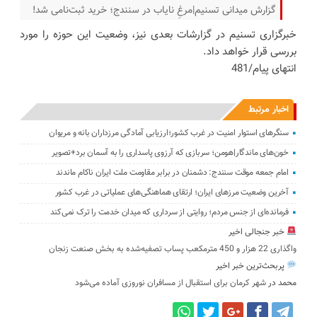
گزارش میدانی تسنیم|مرغِ نایاب در سنندج؛ خرید ثبت‌نامی شد!
خبرگزاری تسنیم در گزارشات بعدی نیز، وضعیت این حوزه را مورد
بررسی قرار خواهد داد.
انتهای پیام/481
اخبار مرتبط
سنگرهای استوار امنیت در غرب کشور؛ارزیابی آمادگی مرزداران بانه و مریوان
خون‌های ماندگار|هومن؛ سربازی که آرزوی پاسداری را به آسمان برد+تصویر
امام جمعه موقت سنندج: دشمنان در برابر مقاومت ملت ایران ناکام ماندند
آخرین وضعیت مرزهای ایران؛ ارتقای هماهنگی‌های عملیاتی در غرب کشور
فرمانده‌ای از جنس مردم؛ روایتی از سرداری که میدان خدمت را ترک نمی‌کند
خبر جنجالی اخیر
واگذاری 22 هزار و 450 مترمکعب ‌پساب تصفیه‌شده به بخش صنعت زنجان
پربحث‌ترین خبر اخیر
محمد
در
شهر کرمان برای استقبال از مسافران نوروزی آماده می‌شود