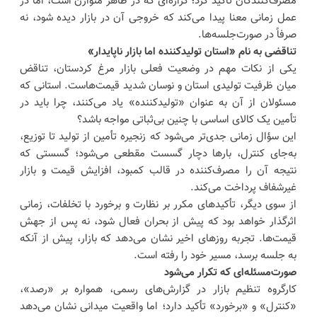
مصرف‌کنندگان تأکید کرد؛ گزاره‌ای که در ظاهر متوازن است، اما در
عمل زمانی معنا پیدا می‌کند که خروجی آن در بازار دیده شود، نه
صرفاً در صورت‌جلسه‌ها.
تناقضی به نام «استان تولیدکننده اما بازار ناپایدار»
یکی از نکات مهم در وضعیت فعلی بازار مرغ کردستان، تناقض
میان ظرفیت تولیدی استان و نوسان شدید قیمت‌هاست. استانی که
مسئولان از آن به عنوان «تولیدکننده» یاد می‌کنند، چرا باید در
تأمین یک کالای اساسی با چنین بی‌ثباتی مواجه باشد؟
این سؤال زمانی جدی‌تر می‌شود که زنجیره تأمین از تولید تا توزیع،
به‌جای کنترل، بارها دچار گسست مقطعی می‌شود؛ گسستی که
نتیجه آن را مصرف‌کننده در قالب کمبود، افزایش قیمت و بازار
غیرشفاف پرداخت می‌کند.
از سوی دیگر، تأکیدهای مکرر بر نظارت و برخورد با تخلفات، زمانی
اثرگذار خواهد بود که پیش از بحران فعال شود، نه پس از جهش
قیمت‌ها. تجربه روزهای اخیر نشان می‌دهد که بازار، پیش از آنکه
به جلسه برسد، مسیر خود را رفته است.
صورت‌مسئله‌ای که تکرار می‌شود
کارگروه تنظیم بازار در گزارش‌های رسمی، همواره بر «رصد»،
«کنترل» و «برخورد» تأکید دارد؛ اما واقعیت میدانی نشان می‌دهد