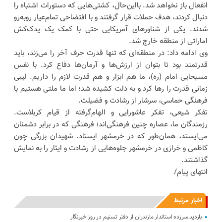
انفعال باز نخواهد شد. بااین‌حال، کشتی‌هایی که دستورات اشتباه را
دنبال کردند، هدف حملات قرار گرفتند و با افتضاحی تمام‌عیار روبه‌رو
شدند. یکی از شناورهای آمریکایی حتی با کمک یک یدک‌کش
اماراتی از منطقه خارج شد.
وی ادامه داد: در منطقه‌ای که تنها قدرت حرف آخر را می‌زند، باید
قدرتمند بود تا بتوان از ارزش‌ها و آرمان‌ها دفاع کرد. با نفس
مسیحایی امام (ره)، ما هم ابزار و هم قدرت لازم را داریم. لیبی
زمانی قدرت را رها کرد و به ذلت کشیده شد؛ اما ما ملتی هستیم با
فرهنگی حماسی، سرشار از رشادت و فضیلت.
تفکر شیعی، تفکر عاشورایی و الهام‌گرفته از قیام کربلاست.
رزمندگان ما، عصاره چنین فرهنگی‌اند؛ فرهنگی که در برابر دشمنان
می‌ایستد، همان‌طور که در خرمشهر ایستاد. شهیدان بزرگی چون
کاظمی و خرازی در خرمشهر جلوه‌هایی از رشادت و ایثار را به نمایش
گذاشتند.
انتهای پیام/
اخبار مرتبط
بازدید سرزده ‌استاندار مازندران از دفتر تسنیم ‌در روز خبرنگار