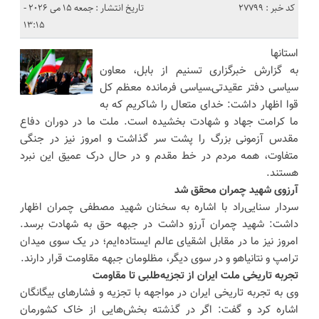
کد خبر : 27799
تاریخ انتشار : جمعه 15 می 2026 -
13:15
استانها
به گزارش خبرگزاری تسنیم از بابل، معاون
سیاسی دفتر عقیدتی‌ـ‌سیاسی فرمانده معظم کل
قوا اظهار داشت: خدای متعال را شاکریم که به
ما کرامت جهاد و شهادت بخشیده است. ملت ما در دوران دفاع
مقدس آزمونی بزرگ را پشت سر گذاشت و امروز نیز در جنگی
متفاوت، همه مردم در خط مقدم و در حال درک عمیق این نبرد
هستند.
آرزوی شهید چمران محقق شد
سردار سنایی‌راد با اشاره به سخنان شهید مصطفی چمران اظهار
داشت: شهید چمران آرزو داشت در جبهه حق به شهادت برسد.
امروز نیز ما در مقابل اشقیای عالم ایستاده‌ایم؛ در یک سوی میدان
ترامپ و نتانیاهو و در سوی دیگر، مظلومان جبهه مقاومت قرار دارند.
تجربه تاریخی ملت ایران از تجزیه‌طلبی تا مقاومت
وی به تجربه تاریخی ایران در مواجهه با تجزیه و فشارهای بیگانگان
اشاره کرد و گفت: اگر در گذشته بخش‌هایی از خاک کشورمان