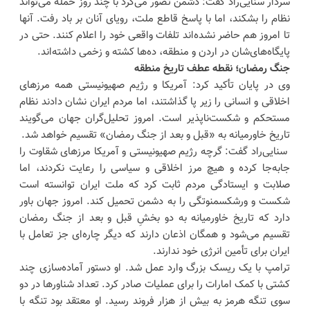
سردار سنایی‌راد گفت: دشمن تصور می‌کرد با چند روز حمله می‌تواند
نظام را بشکند، اما با پاسخ قاطع ملت، رویای آنان بر باد رفت. آنها
تا امروز هم حاضر نشده‌اند تلفات واقعی خود را اعلام کنند. حتی در
پایگاه‌های‌شان در اردن و منطقه، ده‌ها کشته و زخمی داشته‌اند.
جنگ رمضان؛ نقطه عطف تاریخ منطقه
وی در پایان تأکید کرد: آمریکا و رژیم صهیونیستی همه مرزهای
اخلاقی و انسانی را زیر پا گذاشتند، اما مردم ایران نشان دادند نظام
مستحکم و شکست‌ناپذیر است. امروز تحلیل‌گران جهان می‌گویند
تاریخ خاورمیانه به «قبل و بعد از جنگ رمضان» تقسیم خواهد شد.
سنایی‌راد گفت: گرچه رژیم صهیونیستی و آمریکا مرزهای شقاوت را
جابه‌جا کرده و هیچ مرز اخلاقی و سیاسی را رعایت نکردند، اما
صلابت و ایستادگی مردم ثابت کرد که ملت ایران توانسته است
شکست و ورشکسمنوتگی را به دشمن تحمیل کند. امروز جهان باور
دارد که تاریخ خاورمیانه به دو بخشِ قبل و بعد از جنگ رمضان
تقسیم می‌شود و همگان اذعان دارند که دیگر چاره‌ای جز تعامل با
ایران برای تأمین انرژی خود ندارند.
ترامپ با یک ریسک بزرگ وارد عمل شد. او دستور آماده‌سازی چند
کشتی با کمک امارات را برای عملیات صادر کرد. تعداد شناورها در دو
سوی تنگه هرمز به بیش از هزار فروند رسید. او معتقد بود تنگه با