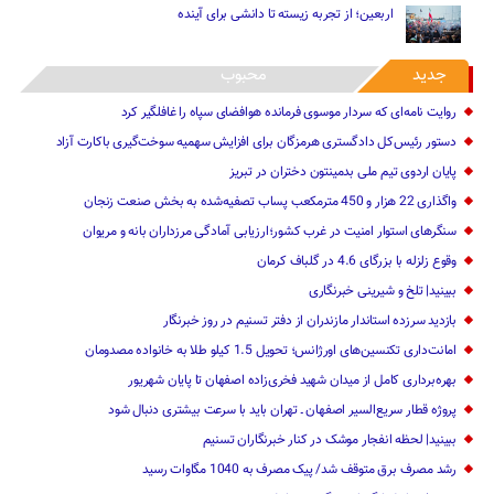
اربعین؛ از تجربه زیسته تا دانشی برای آینده
جدید
محبوب
روایت نامه‌ای که سردار موسوی فرمانده هوافضای سپاه را غافلگیر کرد
دستور رئیس‌کل دادگستری هرمزگان برای افزایش سهمیه سوخت‌گیری باکارت آزاد
پایان اردوی تیم ملی بدمینتون دختران در تبریز
واگذاری 22 هزار و 450 مترمکعب ‌پساب تصفیه‌شده به بخش صنعت زنجان
سنگرهای استوار امنیت در غرب کشور؛ارزیابی آمادگی مرزداران بانه و مریوان
وقوع زلزله با بزرگای 4.6 در گلباف کرمان
ببینید| تلخ و شیرینی خبرنگاری
بازدید سرزده ‌استاندار مازندران از دفتر تسنیم ‌در روز خبرنگار
امانت‌داری تکنسین‌های اورژانس؛ تحویل 1.5 کیلو طلا به خانواده مصدومان
بهره‌برداری کامل از میدان شهید فخری‌زاده اصفهان تا پایان شهریور
پروژه قطار سریع‌السیر اصفهان ـ تهران باید با سرعت بیشتری دنبال شود
ببینید| لحظه انفجار موشک‌ در کنار خبرنگاران تسنیم
رشد مصرف برق متوقف شد/ پیک مصرف به 1040 مگاوات رسید