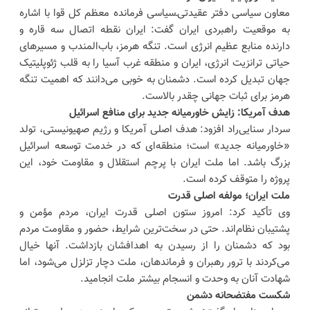
معاون سیاسی دفتر عقیدتی‌ـ‌سیاسی فرمانده معظم کل قوا با اشاره
به موقعیت راهبردی ایران گفت: ایران نقطه اتصال سه قاره و
دارنده منابع عظیم انرژی است. تنگه هرمز، باب‌المندب و مسیرهای
حیاتی ترانزیت انرژی، ایران و منطقه غرب آسیا را به قلب ژئوپلیتیک
جهان تبدیل کرده است. دشمنان به خوبی می‌دانند که اهمیت تنگه
هرمز برای ثبات جهانی چقدر بالاست.
هدف آمریکا: زایش خاورمیانه جدید برای منافع اسرائیل
سردار سنایی‌راد افزود: هدف اصلی آمریکا و رژیم صهیونیستی، تولد
«خاورمیانه جدید» است؛ منطقه‌ای که در خدمت توسعه اسرائیل
بزرگ باشد. اما ملت ایران با پرچم استقلال و مقاومت خود، این
پروژه را متوقف کرده است.
ملت ایران؛ مولفه اصلی قدرت
وی تأکید کرد: امروز ستون اصلی قدرت ایران، مردم مؤمن و
پشتیبان نظام‌اند. حتی در سخت‌ترین شرایط، حضور و مقاومت مردم
بود که دشمنان را از رسیدن به اهدافشان بازداشت. آنها خیال
می‌کردند با ترور رهبران و فرماندهان، ملت دچار تزلزل می‌شود، اما
شهادت آنان به وحدت و انسجام بیشتر ملت انجامید.
شکست مفتضحانه دشمن