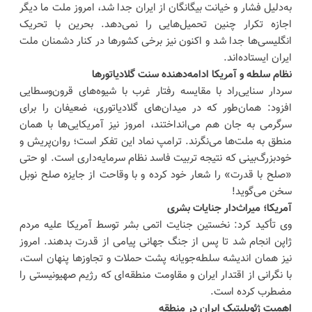
به‌دلیل فشار و خیانت بیگانگان از ایران جدا شد، امروز ملت ما دیگر
اجازه تکرار چنین تحمیل‌هایی را نمی‌دهد. بحرین با تحریک
انگلیسی‌ها جدا شد و اکنون نیز برخی کشورها در کنار دشمنان ملت
ایران ایستاده‌اند.
نظام سلطه و آمریکا ادامه‌دهنده سنت گلادیاتورها
سردار سنایی‌راد با مقایسه رفتار غرب با شیوه‌های قرون‌وسطایی
افزود: همان‌طور که در میدان‌های گلادیاتوری، ضعیفان را برای
سرگرمی به جان هم می‌انداختند، امروز نیز آمریکایی‌ها با همان
منطق به ملت‌ها می‌نگرند. ترامپ نماد این تفکر است؛ روان‌پریش و
خودبزرگ‌بینی که نتیجه تربیت فاسد نظام سرمایه‌داری است. او حتی
«صلح با قدرت» را شعار خود کرده و با وقاحت از جایزه صلح نوبل
سخن می‌گوید!
آمریکا؛ میراث‌دار جنایات بشری
وی تأکید کرد: نخستین جنایت اتمی بشر توسط آمریکا علیه مردم
ژاپن انجام شد تا پس از جنگ جهانی پیامی از قدرت بدهند. امروز
نیز همان اندیشه سلطه‌جویانه پشت حملات و تجاوزها پنهان است،
با نگرانی از اقتدار ایران و مقاومت منطقه‌ای که رژیم صهیونیستی را
مضطرب کرده است.
اهمیت ژئوپلیتیک ایران در منطقه