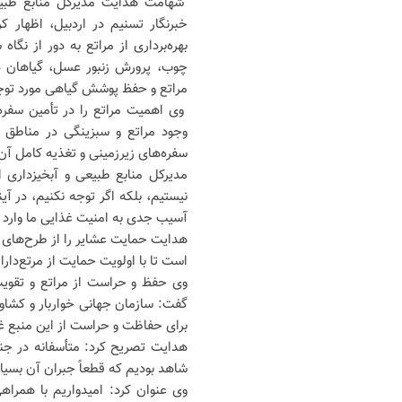
شهامت هدایت مدیرکل منابع طبیعی 
خبرنگار تسنیم در اردبیل، اظهار 
بهره‌برداری از مراتع به دور از نگا
چوب، پرورش زنبور عسل، گیاهان دار
مراتع و حفظ پوشش گیاهی مورد توجه
وی اهمیت مراتع را در تأمین سفره
وجود مراتع و سبزینگی در مناطق 
سفره‌های زیرزمینی و تغذیه کامل آن
مدیرکل منابع طبیعی و آبخیزداری است
نیستیم، بلکه اگر توجه نکنیم، در آی
آسیب جدی به امنیت غذایی ما وارد 
هدایت حمایت عشایر را از طرح‌های ت
است تا با اولویت حمایت از مرتع‌دار
وی حفظ و حراست از مراتع و تقویت 
گفت: سازمان جهانی خواربار و کشاور
برای حفاظت و حراست از این منبع غ
هدایت تصریح کرد: متأسفانه در جن
شاهد بودیم که قطعاً جبران آن بسی
وی عنوان کرد: امیدواریم با همراهی