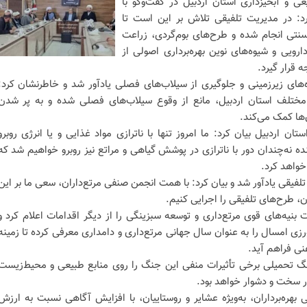
و آبخیزداری استان اردبیل در گفت‌وگو با
کرد: در مدیریت تلفیقی تلاش بر این است تا
ه سنتی انجام شده و طرح‌های بوم‌گردی، زراعت
ویی و شیوه‌های نوین بهره‌برداری اصولی از
 قرار گیرد.
‌های زیرزمینی و جلوگیری از سیلاب‌های فصلی یادآور شد و خاطرنشان کرد:
مختلف استان اردبیل، مانع از وقوع سیلاب‌های فصلی شده و به پر شدن
‌ها کمک می‌کند.
ان اردبیل بیان کرد: ما امروز تنها با ناترازی مواد غذایی و یا انرژی روبرو
نده نه‌چندان دور با ناترازی در پوشش گیاهی و مراتع نیز روبرو خواهیم شد که
خواهد کرد.
لفیقی یادآور شد و بیان کرد: با همت انجمن صنفی مرتع‌داران، سعی ما بر این
ان، طرح‌های تلفیقی را اجرایی کنیم.
بنیه‌های قوی مرتع‌داری و توسعه سبزینگی را از دیگر اقدامات اعلام کرد و
زی امسال را به عنوان سال جهانی مرتع‌داری و دامداری معرفی کرده تا زمینه
نی فراهم آید.
گ تحمیلی برخی تأثیرات منفی این جنگ را روی منابع طبیعی و محیط‌زیست
ار سخت و دشوار خواهد بود.
 بهره‌برداران، به‌ویژه عشایر و روستاییان، با افزایش آگاهی نسبت به ارزش