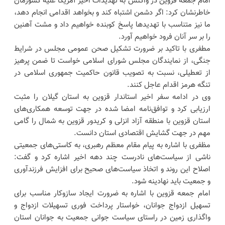
امام جمعه قزوین در واکنش به تهدیدات اخیر آمریکا علیه کشورمان
خاطرنشان کرد: اگر دشمن اشتباه کند و بخواهد اقدامی انجام دهد،
ما نیز متناسب با تهدیدها پاسخ کوبنده خواهیم داد و مشت آهنین
را بر سر آنان فرود خواهیم آورد.
مطفری با تاکید بر ضرورت تشکیل صحن عمومی مجلس در شرایط
جنگی، از نمایندگان مجلس شورای اسلامی خواست تا ضمن پرهیز
از تعطیلی، نسبت به تصویب قانون حاکمیت جمهوری اسلامی در
تنگه هرمز اقدام عاجل کنند.
وی در ادامه سفر اخیر استاندار قزوین به استان گیلان را مثبت
ارزیابی کرد و توافق‌نامه امضا شده در جهت توسعه همکاری‌های
استان قزوین با منطقه آزاد انزلی و کریدور قزوین به شمال را گامی
مهم در جهت گشایش اقتصادی استان دانست.
مظفری با اشاره به پیام مقام معظم رهبری، به کاستی‌های جمعیتی
ناشی از سیاست‌های نادرست چند دهه اخیر اشاره کرد و گفت:
اصلاح این روند و اتخاذ سیاست‌های صحیح برای افزایش فرزندآوری
و جمعیت باید نهادینه شود.
امام جمعه قزوین با اشاره به ضرورت ایجاد سازوکار مناسب برای
تسهیل ازدواج جوانان، خواستار پرداخت فوری تسهیلات ازدواج و
واگذاری زمین در راستای سیاست جوانی جمعیت به جوانان استان