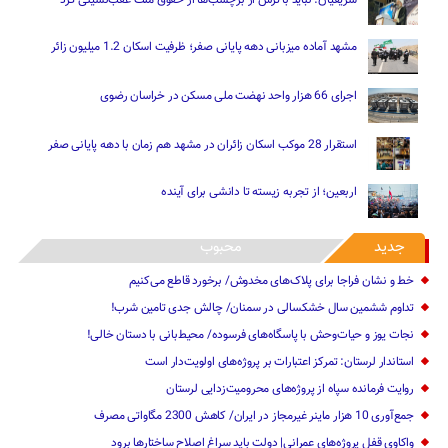
مشهد آماده میزبانی دهه پایانی صفر؛ ظرفیت اسکان 1.2 میلیون زائر
اجرای 66 هزار واحد نهضت ملی مسکن در خراسان رضوی
استقرار 28 موکب اسکان زائران در مشهد هم زمان با دهه پایانی صفر
اربعین؛ از تجربه زیسته تا دانشی برای آینده
جدید
محبوب
خط و نشان فراجا برای پلاک‌های مخدوش/ برخورد قاطع می‌کنیم
تداوم ششمین سال خشکسالی در سمنان/ چالش‌ جدی‌ تامین شرب!
نجات یوز و حیات‌وحش با پاسگاه‌های فرسوده/ ‌محیط‌بانی با دستان خالی!
استاندار لرستان: تمرکز اعتبارات بر پروژه‌های اولویت‌دار است
روایت فرمانده سپاه از پروژه‌های محرومیت‌زدایی لرستان
جمع‌آوری 10 هزار ماینر غیرمجاز در ایران/ کاهش 2300 مگاواتی مصرف
واکاوی قفل پروژه‌های عمرانی| دولت باید سراغ اصلاح ساختارها برود