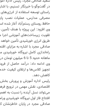
سعید صادقی مجرد، رئیس اداره آمو
در گفت‌وگو با خبرنگار تسنیم، با اشا
راستای توسعه استفاده از انرژی‌ها
مصرفی مدارس، عملیات نصب پایه‌
حافظ روستای رستم‌آباد آغاز شده ا
وی افزود: این پروژه با هدف تأمین 
تقویت زیرساخت‌های آموزشی اجرا می
طریق انرژی خورشیدی تأمین خواهد 
صادقی مجرد با اشاره به مزایای اقت
راه‌اندازی کامل نیروگاه خورشیدی 
ماهانه حدود 5 تا 6 میلیون تومان درآمد پایدار برای مجموعه آموزشی به همراه خواهد داشت.
وی ادامه داد: درآمد حاصل از فرو
تجهیز کلاس‌ها و ارتقای کیفیت خدم
کاهش دهد.
رئیس اداره آموزش و پرورش بخش جوا
اقتصادی، نقش مهمی در ترویج فرهنگ 
می‌تواند نسل آینده را نسبت به اه
افتتاح فاز اول نیروگاه خورشیدی ورامین با ظر
صادقی مجرد در پایان خاطرنشان کرد