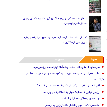
«هنر» سد محکم در برابر جنگ روانی دشمن/عکاسان راویان
صادق هنر برای وطن
آمادگی تاسیسات گردشگری خراسان رضوی برای اجرای طرح
«برق سبز گردشگری»
جدید
محبوب
مدرسه‌ای با انرژی پاک؛ حافظ رستم‌آباد تولیدکننده برق می‌شود
رعایت حق‌الناس دربودجه شهرداری‌ها/توسعه شهری بدون آینده‌نگری
خیانت است
گام تازه برای رفع تنش آبی ایوانکی با احداث مخزن ذخیره آب
ارزیابی نهایی از خسارت سیل به اصلاندوز و پارس‌آباد
دولت جلوی جولان محتکران را بگیرد
اختصاص 1020 میلیارد اعتبار اشتغال‌زایی به لرستان