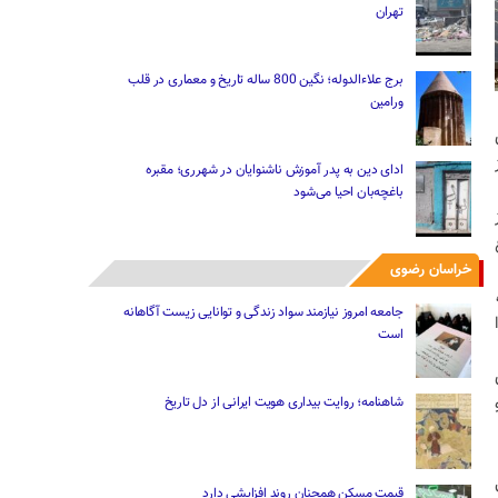
تهران
برج علاءالدوله؛ نگین 800 ساله تاریخ و معماری در قلب
ورامین
ادای دین به پدر آموزش ناشنوایان در شهرری؛ مقبره
باغچه‌بان احیا می‌شود
خراسان رضوی
جامعه امروز نیازمند سواد زندگی و توانایی زیست آگاهانه
است
شاهنامه؛ روایت بیداری هویت ایرانی از دل تاریخ
قیمت مسکن همچنان روند افزایشی دارد