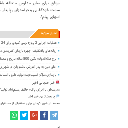
موفق برای سایر مدارس منطقه باشد
سمت خودکفایی و درآمدزایی پایدار 
انتهای پیام/
اخبار مرتبط
عملیات اجرایی 2 پروژه ریلی کلیدی برای 24 هزار مسافر در تهران آغاز شد
زباله‌های بلاتکلیف؛ چهره نازیبای کمربندی د
برج علاءالدوله؛ نگین 800 ساله تاریخ و معماری در قلب ورامین
ادای دین به پدر آموزش ناشنوایان در شهرری؛ 
بازسازی مراکز آسیب‌دیده تولید دارو با استان
خبر جنجالی اخیر
مدرسه‌ای با انرژی پاک؛ حافظ رستم‌آباد تولید
پربحث‌ترین خبر اخیر
محمد
در
شهر کرمان برای استقبال از مسافران