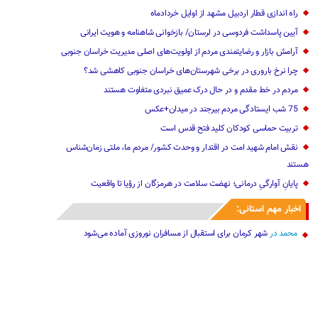
راه اندازی قطار اردبیل مشهد از اوایل خردادماه
آیین پاسداشت فردوسی در لرستان/ بازخوانی شاهنامه و هویت ایرانی
آرامش بازار و رضایتمندی مردم از اولویت‌های اصلی مدیریت خراسان جنوبی
چرا نرخ باروری در برخی شهرستان‌های خراسان جنوبی کاهشی شد؟
مردم در خط مقدم و در حال درک عمیق نبردی متفاوت هستند
75 شب ایستادگی مردم بیرجند در میدان+عکس
تربیت حماسی کودکان کلید فتح قدس است
نقش امام شهید امت در اقتدار و وحدت کشور/ مردم ما، ملتی زمان‌شناس
هستند
پایانِ آوارگیِ درمانی؛ نهضت سلامت در هرمزگان از رؤیا تا واقعیت
اخبار مهم استانی:
محمد
در
شهر کرمان برای استقبال از مسافران نوروزی آماده می‌شود