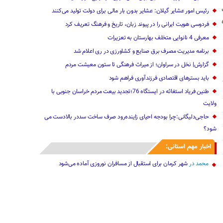
رئیس امور عشایر گیلان: عشایر بدون بار مالی برای دولت تولید می‌کنند
شگاه
فردوسی هویت ایرانی را در پیوند زبان، تاریخ و فرهنگ تعریف کرد
معرفی 4 نانوایی متخلف بهارستان به تعزیرات
برنامه مدیریت مصرف برق صنایع و کشاورزی در ری اعلام شد
گزارش| نخل در سراوان؛ از میراث فرهنگی تا ستون معیشت مردم
باید بسترهای اقتصادی فرزندآوری فراهم شود
طنین فریاد استغاثه در ایستگاه 76؛تجدید بیعت مردم خراسان جنوبی با
ولایت
حاجی‌دلیگانی:چرا بودجه‌ احیای زاینده‌رود صرف ساخت سددر بالادست می
شود؟
اخبار مهم استانی:
محمد
در
شهر کرمان برای استقبال از مسافران نوروزی آماده می‌شود