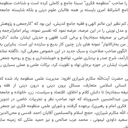
را صاحب “منظومه فکری” نسبتا جامع و کاملی کرده است و شناخت منظومه
امع الشرائط امری بایسته بر همه طالبان علوم دینی و بلکه شایسته جامعه
م نظیر این عالم الهی و فقیه جامع اندیش، این بود که “کارجمعی و پژوهش
 و مدل نوینی را در این عرصه، عرضه نمود که تفسیر نمونه، پیام امام(ترجمه و
(شرحی بر صحیفه سجادیه) و برخی کتب فقهی و حدیثی ایشان مانند “دائره
من بحارالانوار” نمونه های بارز چنین کار بدیع و سازنده ای است. بنابراین به
 الگوی صاحبِ صلاحیت و سبکِ جدید در این خصوص معرفی کرد. ناگفته نماند
ارآمد، شرح صدر و بردباری علمی، تواضع و خویشتنداری و روح و روحیه جمعی
رت ایشان در حوزه برجای نهاد و تقویت کرد، برکات علمی و عملی بسیاری را
قهی حضرت آیت‌الله مکارم شیرازی افزود: مدیریت علمی منظومه یاد شده که
نسانی اسلامیِ متعارف، مسائل برون دینی و درون دینی از فقه و
حیفه سجادیه) تا دانشِ کلام و اخلاق، اقتصاد و سیاست، زن، خانواده و جامعه
ین عبدالحسین خسروپناه که خود صاحبِ نظر و تجربیات خاصی در تدوین
فکری امام و رهبری)، برعهده گرفتند و شورای علمی منظومه فکری نیز جمعی
 الله مکارم شیرازی، حجج اسلام والمسلمین آقایان احمد قدسی و محی‌الدین
 سعید داودی لیمونی ، محمد عرب صالحی و نیز حمید ملکی که زمینه ساز
د.