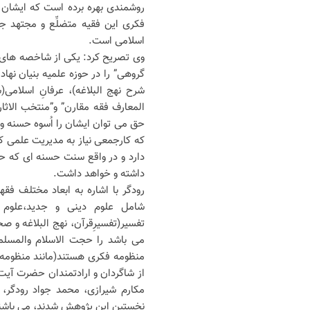
روشمندی بهره برده است که ایشان 
فکری این فقیه متضلِّع و مجتهد ج
اسلامی است.
وی تصریح کرد: یکی از شاخصه های ک
گروهی” را در حوزه علمیه بنیان نهاد
شرح نهج البلاغه)، عرفانِ اسلامی
المعارف فقه مقارن” و”منتخب الاثار 
حق می توان ایشان را اُسوه حسنه و
که کارجمعی نیاز به مدیریت علمی ک
دارد و در واقع سنت حسنه ای که حض
داشته و خواهد داشت.
رودگر با اشاره به ابعاد مختلف ف
شامل علوم دینی و جدید،علوم ا
تفسیر(تفسیرِقرآن، نهج البلاغه و ص
می باشد را حجت الاسلام والمسلم
منظومه فکری هستند(مانند منظومه 
از شاگردان و ارادتمندان حضرت آیت
مکارم شیرازی، محمد جواد رودگر،
نخستین این پژوهش شدند، می باشن