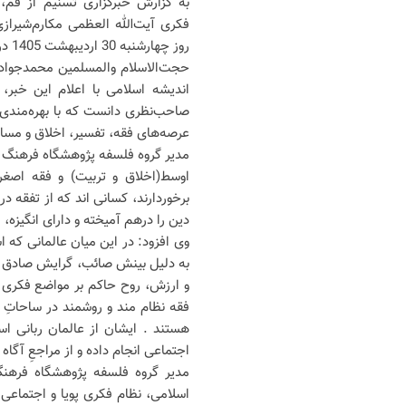
به گزارش خبرگزاری تسنیم از قم، 
فکری آیت‌الله العظمی مکارم‌شیراز
روز چهارشنبه 30 اردیبهشت 1405 در قم برگزار می‌شود.
حجت‌الاسلام والمسلمین محمدجواد 
اندیشه اسلامی با اعلام این خبر، آ
صاحب‌نظری دانست که با بهره‌مندی 
عرصه‌های فقه، تفسیر، اخلاق و مسائ
مدیر گروه فلسفه پژوهشگاه فرهنگ و 
اوسط(اخلاق و تربیت) و فقه اصغر(
برخوردارند، کسانی اند که از تفقه 
دین را درهم آمیخته و دارای انگیزه، 
وی افزود: در این میان عالمانی که
به دلیل بینش صائب، گرایش صادق و 
و ارزش، روح حاکم بر مواضع فکری 
فقه نظام مند و روشمند در ساحاتِ 
هستند . ایشان از عالمان ربانی ا
اجتماعی انجام داده و از مراجعِ آگا
مدیر گروه فلسفه پژوهشگاه فرهنگ
اسلامی، نظام فکری پویا و اجتماعی 