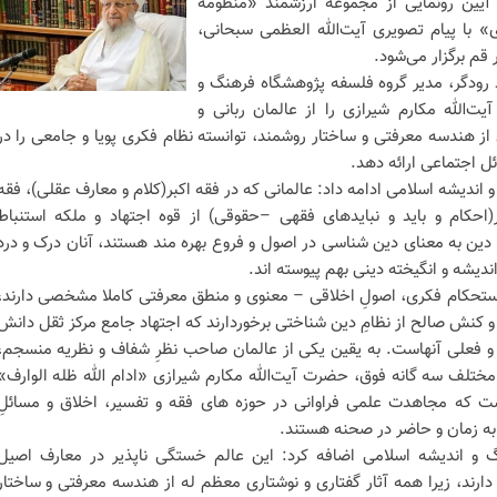
آیین رونمایی از مجموعه ارزشمند «منظومه
ی» با پیام تصویری آیت‌الله العظمی سبحانی،
رودگر، مدیر گروه فلسفه پژوهشگاه فرهنگ و
یت‌الله مکارم شیرازی را از عالمان ربانی و
از هندسه معرفتی و ساختار روشمند، توانسته نظام فکری پویا و جامعی را در
ل اجتماعی ارائه دهد.
اندیشه اسلامی ادامه داد: عالمانی که در فقه اکبر(کلام و معارف عقلی)، فقه
احکام و باید و نبایدهای فقهی –حقوقی) از قوه اجتهاد و ملکه استنباط
در دین به معنای دین شناسی در اصول و فروع بهره مند هستند، آنان درک و درد
اندیشه و انگیخته دینی بهم پیوسته اند.
 استحکام فکری، اصولِ اخلاقی – معنوی و منطق معرفتی کاملا مشخصی دارند،
کنش صالح از نظامِ دین شناختی برخوردارند که اجتهاد جامع مرکز ثقل دانش
و فعلی آنهاست. به یقین یکی از عالمان صاحب نظرِ شفاف و نظریه منسجم،
مختلف سه گانه فوق، حضرت آیت‌الله مکارم شیرازی «ادام الله ظله الوارف»
ست که مجاهدت علمی فراوانی در حوزه های فقه و تفسیر، اخلاق و مسائلِ
ه به زمان و حاضر در صحنه هستند.
 و اندیشه اسلامی اضافه کرد: این عالم خستگی ناپذیر در معارف اصیل
دارند، زیرا همه آثار گفتاری و نوشتاری معظم له از هندسه معرفتی و ساختار