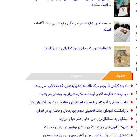
سلامت مشهد
جامعه امروز نیازمند سواد زندگی و توانایی زیست آگاهانه
است
شاهنامه؛ روایت بیداری هویت ایرانی از دل تاریخ
جدید
محبوب
نادیده گرفتن قانون و مرگ تالاب‌ها؛حق‌ابه‌هایی که به تالاب نمی‌رسد
مجموعه «منظومه فکری آیت‌الله مکارم شیرازی» رونمایی می‌شود
حاجی‌صادقی: آمریکایی‌ها به مرحله التماس افتاده‌اند/‌ ضربه آخر ‌وارد شد
بزرگداشت شهدای جنگ تحمیلی سوم چهارمحال و بختیاری در تهران
نیشابور به استقبال روز ملی حکیم عمر خیام می‌رود
تقویت کانون‌های بازنشستگان استان بوشهر در ارتقای خدمات
تشکیل 350 پرونده قضایی برای آتش‌سوزی در مزارع خوزستان