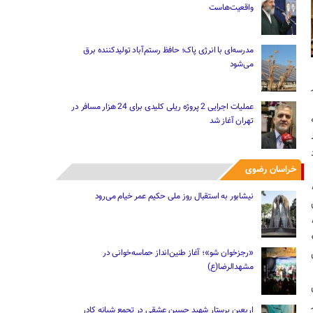
واقعیت‌هاست
مدرسه‌ای با انرژی پاک؛ حافظ رستم‌آباد تولیدکننده برق
می‌شود
عملیات اجرایی 2 پروژه ریلی کلیدی برای 24 هزار مسافر در
تهران آغاز شد
خراسان رضوی
نیشابور به استقبال روز ملی حکیم عمر خیام می‌رود
«رجزخوان‌ شو»؛ آغاز طنین‌انداز حماسه‌خوانی در
مشهدالرضا(ع)
اربعین پرستار شهید حسین عشقی در تجمع شبانه کادر