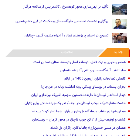
تأکید بر ایمن‌سازی محور کوهسرخ ـ کاشمر پس از سانحه مرگبار
برگزاری نشست تخصصی جایگاه منطق و حکمت در قرن دهم هجری
تسریع در اجرای پروژه‌های قطار و آزادراه مشهد- گلبهار- چناران
جدید
محبوب
شخص‌محوری و ترک فعل، دو مانع اصلی توسعه استان همدان است
ساماندهی آرامگاه حسین پناهی آغاز شد+تصاویر
کاهش تصادفات زائران اربعین 1405 در ایلام
بحران پسماند در روستای ییلاقی یزد/ انباشت زباله در طزرجان!
دیدار استاندار لرستان با دارنده نخستین سهمیه المپیک تیراندازی ایران
خدمت متفاوت یک موکب لرستان در نجف/ نذر یک جرعه خنکی برای زائران
میدان شهدای ذهاب میعادگاه دل‌های بی‌قرار؛ اینجا عطر کربلا می‌دهد
کشف و توقیف بیش از 7 تن چوب قاچاق در محور کرمان – رفسنجان
همدان در مسیر حسین(ع)؛ جاماندگان، زائران دل شدند