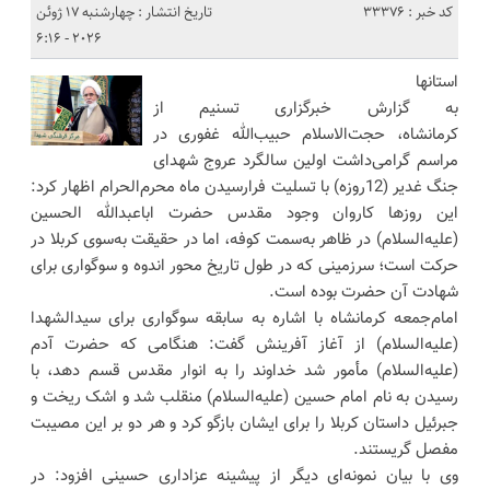
کد خبر : 33376
تاریخ انتشار : چهارشنبه 17 ژوئن
2026 - 6:16
استانها
به گزارش خبرگزاری تسنیم از
کرمانشاه، حجت‌الاسلام حبیب‌الله غفوری در
مراسم گرامی‌داشت‌ اولین سالگرد عروج شهدای
جنگ غدیر (12روزه) با تسلیت فرارسیدن ماه محرم‌الحرام اظهار کرد:
این روزها کاروان وجود مقدس حضرت اباعبدالله الحسین
(علیه‌السلام) در ظاهر به‌سمت کوفه، اما در حقیقت به‌سوی کربلا در
حرکت است؛ سرزمینی که در طول تاریخ محور اندوه و سوگواری برای
شهادت آن حضرت بوده است.
امام‌جمعه کرمانشاه با اشاره به سابقه سوگواری برای سیدالشهدا
(علیه‌السلام) از آغاز آفرینش گفت: هنگامی که حضرت آدم
(علیه‌السلام) مأمور شد خداوند را به انوار مقدس قسم دهد، با
رسیدن به نام امام حسین (علیه‌السلام) منقلب شد و اشک ریخت و
جبرئیل داستان کربلا را برای ایشان بازگو کرد و هر دو بر این مصیبت
مفصل گریستند.
وی با بیان نمونه‌ای دیگر از پیشینه عزاداری حسینی افزود: در