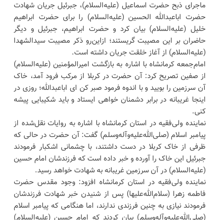
ماجرای ذبح حضرت اسماعیل (علیه‌السلام)، جبرئیل جریان شهادت
حضرت اباعبدالله الحسین (علیه‌السلام) را برای حضرت ابراهیم
خلیل (علیه‌السلام) بیان کرد و حضرت ابراهیم، جبرئیل و دیگر
حاضران بر این مصیبت گریستند؛ ازاین‌رو ذکر مصیبت سیدالشهدا
(علیه‌السلام) از آغاز خلقت جریان داشته است.
امام‌جمعه کرمانشاه با اشاره به بازگشت امیرالمؤمنین (علیه‌السلام)
از صفین تصریح کرد: آن حضرت در کربلا از مرکب فرود آمد، خاک
آن سرزمین را بویید و با اندوه فرمود صبر کن ای اباعبدالله؛ روزی در
اینجا غریبانه در برابر دشمنان خواهی ایستاد و باید شکیبایی پیشه
کنی.
نماینده ولی‌فقیه در استان کرمانشاه با اشاره به روایات نقل‌شده از
پیامبر اسلام (صلی‌الله‌علیه‌وآله‌وسلم) گفت: آن حضرت در حالی که
ظرفی از خاک کربلا در دست داشتند، با چشمانی اشکبار فرمودند
جبرئیل این خاک را آورده و خبر داده است که فرزندشان امام حسین
(علیه‌السلام) در آن سرزمین غریبانه به شهادت خواهد رسید.
نماینده ولی‌فقیه در استان کرمانشاه افزود: وجود مقدس حضرت
فاطمه زهرا (سلام‌الله‌علیها) پس از شنیدن خبر شهادت فرزندشان
فرمودند نیازی به چنین فرزندی ندارند، اما هنگامی که پیامبر اسلام
(صلی‌الله‌علیه‌وآله‌وسلم) بیان کردند که امام حسین (علیه‌السلام)