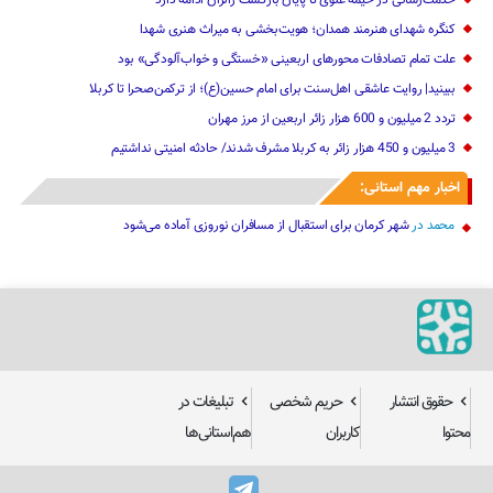
خدمت‌رسانی در خیمه علوی تا پایان بازگشت زائران ادامه دارد
کنگره شهدای هنرمند همدان؛ هویت‌بخشی به میراث هنری شهدا
علت تمام‌ تصادفات محورهای اربعینی‌ «خستگی و خواب‌آلودگی» ‌بود
ببینید| روایت عاشقی اهل‌سنت برای امام حسین(ع)؛ از ترکمن‌صحرا تا کربلا
تردد 2 میلیون و 600 هزار زائر اربعین از مرز مهران‌‌
3 میلیون و 450 هزار ‌زائر به کربلا مشرف شد‌ند/‌ حادثه امنیتی نداشتیم
اخبار مهم استانی:
محمد
در
شهر کرمان برای استقبال از مسافران نوروزی آماده می‌شود
حقوق انتشار
حریم شخصی
تبلیغات در
محتوا
کاربران
هم‌استانی‌ها