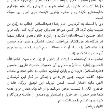
کرد: سال بسیار سختی را پشت سر گذاشتیم و داغ‌های سنگینی بر
دل‌ها نشست. هنوز برای امام شهید و شهدای والامقام عزاداری
شایسته‌ای نکرده‌ایم و محرم بهترین فرصت برای ابراز این سوگ
است.
وی با استناد به فرمایش امام رضا (علیه‌السلام) خطاب به ریّان بن
شبیب بیان کرد: اگر کسی می‌خواهد برای چیزی گریه کند، باید برای
امام حسین (علیه‌السلام) بگرید و ازاین‌رو خانواده‌های معظم شهدا
نیز هرگاه یاد عزیزانشان می‌افتند، غربت، تشنگی و صبر امام حسین
(علیه‌السلام) را به یاد آورند و همانند امام شهید با همه وجود برای
آن حضرت اشک بریزند.
امام‌جمعه کرمانشاه با قرائت فرازهایی از زیارت حضرت اباعبدالله
الحسین (علیه‌السلام) و سلام بر آن حضرت، حضرت علی‌بن‌الحسین
(علیه‌السلام)، فرزندان و یاران ایشان، خطاب به خانواده‌های معظم
شهدا گفت: تربیت چنین فرزندانی و زندگی در کنار این فرشتگان
الهی مایه افتخار است. ضمن تبریک این توفیق بزرگ، فقدان
ظاهری آنان را تسلیت عرض می‌کنم و از خداوند متعال برای همه
شما صبر جمیل، اجر جزیل و استمرار بهره‌مندی از عنایت پروردگار و
شهدای والامقام را مسئلت دارم.
انتهای پیام/