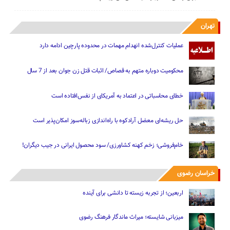
تهران
عملیات کنترل‌شده انهدام مهمات در محدوده پارچین ادامه دارد
محکومیت دوباره متهم به قصاص/ اثبات قتل زن جوان بعد از 7 سال
خطای محاسباتی در اعتماد به آمریکای از نفس‌افتاده است
حل ریشه‌ای معضل آرادکوه با راه‌اندازی زباله‌سوز امکان‌پذیر است
خام‌فروشی؛ زخم کهنه کشاورزی/ سود محصول ایرانی در جیب دیگران!
خراسان رضوی
اربعین؛ از تجربه زیسته تا دانشی برای آینده
میزبانی شایسته؛ میراث ماندگار فرهنگ رضوی