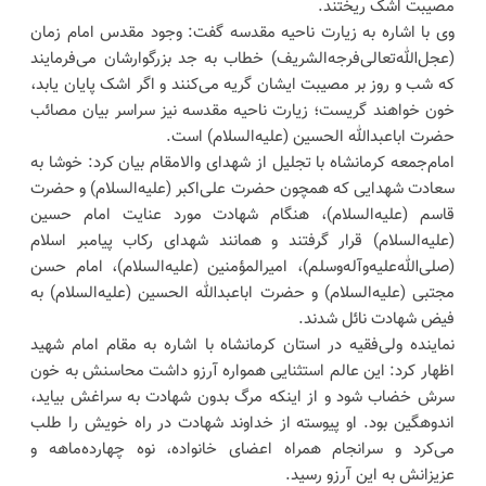
مصیبت اشک ریختند.
وی با اشاره به زیارت ناحیه مقدسه گفت: وجود مقدس امام زمان
(عجل‌الله‌تعالی‌فرجه‌الشریف) خطاب به جد بزرگوارشان می‌فرمایند
که شب و روز بر مصیبت ایشان گریه می‌کنند و اگر اشک پایان یابد،
خون خواهند گریست؛ زیارت ناحیه مقدسه نیز سراسر بیان مصائب
حضرت اباعبدالله الحسین (علیه‌السلام) است.
امام‌جمعه کرمانشاه با تجلیل از شهدای والامقام بیان کرد: خوشا به
سعادت شهدایی که همچون حضرت علی‌اکبر (علیه‌السلام) و حضرت
قاسم (علیه‌السلام)، هنگام شهادت مورد عنایت امام حسین
(علیه‌السلام) قرار گرفتند و همانند شهدای رکاب پیامبر اسلام
(صلی‌الله‌علیه‌وآله‌وسلم)، امیرالمؤمنین (علیه‌السلام)، امام حسن
مجتبی (علیه‌السلام) و حضرت اباعبدالله الحسین (علیه‌السلام) به
فیض شهادت نائل شدند.
نماینده ولی‌فقیه در استان کرمانشاه با اشاره به مقام امام شهید
اظهار کرد: این عالم استثنایی همواره آرزو داشت محاسنش به خون
سرش خضاب شود و از اینکه مرگ بدون شهادت به سراغش بیاید،
اندوهگین بود. او پیوسته از خداوند شهادت در راه خویش را طلب
می‌کرد و سرانجام همراه اعضای خانواده، نوه چهارده‌ماهه و
عزیزانش به این آرزو رسید.