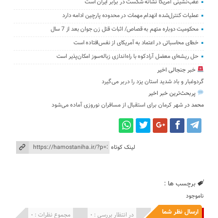
عقب‌نشینی آمریکا نشانه شکست در برابر ایران است
عملیات کنترل‌شده انهدام مهمات در محدوده پارچین ادامه دارد
محکومیت دوباره متهم به قصاص/ اثبات قتل زن جوان بعد از 7 سال
خطای محاسباتی در اعتماد به آمریکای از نفس‌افتاده است
حل ریشه‌ای معضل آرادکوه با راه‌اندازی زباله‌سوز امکان‌پذیر است
خبر جنجالی اخیر
گردوغبار و باد شدید استان یزد را دربر می‌گیرد
پربحث‌ترین خبر اخیر
محمد
در
شهر کرمان برای استقبال از مسافران نوروزی آماده می‌شود
لینک کوتاه
برچسب ها :
ناموجود
ارسال نظر شما
انتشار یافته : 0
در انتظار بررسی : 0
مجموع نظرات : 0