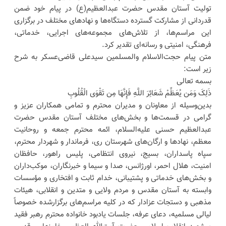
تولیت آستان مقدس حضرت عبدالعظیم(ع) در پیام خود ضمن
قدردانی از مشارکت گسترده دستگاه‌ها و نهادهای مختلف در برگزاری
این مراسم‌ها، از تلاش‌های مجموعه‌های اجرایی، خدماتی،
فرهنگی، امنیتی و رسانه‌ای تقدیر کرد.
متن پیام حجت‌الاسلام والمسلمین سیدعلی قاضی‌عسکر به شرح
زیر است:
بسمه تعالی
ذَلِکَ وَمَن یُعَظِّمْ شَعَائِرَ اللَّهِ فَإِنَّهَا مِن تَقْوَى الْقُلُوبِ
بدین‌وسیله از معاونان و مدیران محترم و تمامی همکاران عزیز و
گرامی در قسمت‌ها و بخش‌های مختلف آستان مقدس حضرت
عبدالعظیم حسنی علیه‌السلام، ائمه محترم جمعه و روحانیت
معظم، نهادها و ارگان‌های شهرستان ری، فرماندار و شهردار محترم،
سپاه پاسداران، بسیج، نیروی انتظامی، پلیس راهور، حافظان
امنیت، هلال احمر، اورژانس، صدا و سیما و خبرنگاران، موکب‌داران
و بخش‌های خدماتی و پشتیبانی، خدام ثابت و افتخاری و مؤسسات
وابسته به آستان مقدس و مردم ولایی و متدین و انقلابی، هیئات
مذهبی و دستجات عزادار که در کلیه مراسم‌های برگزارشده خصوصاً
لیالی مسلمیه، دعای عرفه، جلسات یادبود خانواده محترم رهبر فقید