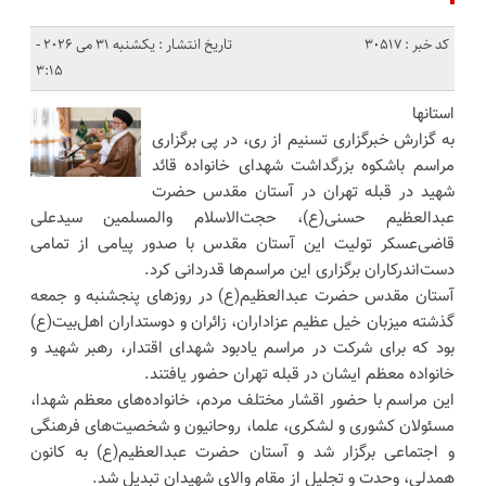
کد خبر : 30517
تاریخ انتشار : یکشنبه 31 می 2026 -
3:15
استانها
به گزارش خبرگزاری تسنیم از ری، در پی برگزاری
مراسم باشکوه بزرگداشت شهدای خانواده قائد
شهید در قبله تهران در آستان مقدس حضرت
عبدالعظیم حسنی(ع)، حجت‌الاسلام والمسلمین سیدعلی
قاضی‌عسکر تولیت این آستان مقدس با صدور پیامی از تمامی
دست‌اندرکاران برگزاری این مراسم‌ها قدردانی کرد.
آستان مقدس حضرت عبدالعظیم(ع) در روزهای پنجشنبه و جمعه
گذشته میزبان خیل عظیم عزاداران، زائران و دوستداران اهل‌بیت(ع)
بود که برای شرکت در مراسم یادبود شهدای اقتدار، رهبر شهید و
خانواده معظم ایشان در قبله تهران حضور یافتند.
این مراسم با حضور اقشار مختلف مردم، خانواده‌های معظم شهدا،
مسئولان کشوری و لشکری، علما، روحانیون و شخصیت‌های فرهنگی
و اجتماعی برگزار شد و آستان حضرت عبدالعظیم(ع) به کانون
همدلی، وحدت و تجلیل از مقام والای شهیدان تبدیل شد.