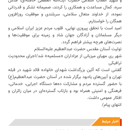
و شهید انقلاب اسلامی حضرت آیت‌الله العظمی خامنه‌ای، قدس
سره، کمال مساعدت و همکاری را کردند، صمیمانه تشکر و قدردانی
نموده، از خداوند متعال سلامتی، سربلندی و موفقیت روزافزون
همگان را خواستارم.
امید است با تحقق پیروزی نهایی، قلوب مردم عزیز ایران اسلامی و
دیگر مسلمانان و آزادگان جهان شاد و زمینه برای موفقیت‌ها و
نصرت‌های هرچه بیشتر فراهم گردد.
تولیت آستان مقدس حضرت عبدالعظیم علیه‌السلام
شهر ری مهیای میزبانی از عزاداران «مسلمیه» شد/اجرای محدودیت‌
ترافیکی
گفتنی است که آئین بزرگداشت شهدای خانواده قائد شهید در قبله
تهران و آیین‌های یادبود برگزار شده در آستان حضرت عبدالعظیم(ع)
با حضور گسترده مردم و مشارکت ده‌ها دستگاه اجرایی، خدماتی،
فرهنگی و امنیتی همراه بود و بازتاب گسترده‌ای در میان زائران و
افکار عمومی داشت.
انتهای پیام/
اخبار مرتبط