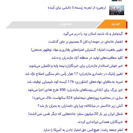
اربعین؛ از تجربه زیسته تا دانشی برای آینده
جدید
محبوب
گردوغبار و باد شدید استان یزد را دربر می‌گیرد
انفجار خانه‌ای در حومه اردکان 5 مصدوم بر جای گذاشت
تغییر ماهیت ‌اعتیاد؛ گسترش اعتیادهای رفتاری و مواد نوظهور صنعتی!
کلید معافیت‌های تولید در منطقه آزاد مازندران زده شد
خبر خوش استاندار مازندران برای خبرنگاران؛‌بیمه پایه و ‌تکمیلی می‌شوید
تغییر ژنتیک‌ در دامداری مازندران؛ 17 هزار رأس دام سنگین ‌اصلاح نژاد شد
ضربه ‌به مافیای نهاده‌های کشاورزی؛ 176 کیسه کود شیمیایی توقیف شد
خیز بزرگ برای آبادانی روستاهای مازندران؛ 850 طرح هادی ‌اجرا می‌شود
ساری در محاصره پروژه‌های نیمه‌تمام؛ 324 سالهاست خاک می‌خورد!
آتش زیر خاکستر در میانکاله؛ چرا پای دامداران به بحران باز شد؟
شمال ایران زیر بار 20 میلیون سفر؛ جاده‌هایی که دیگر نفس نمی‌کشند!
خبرنگاران همدانی تیراندازی کردند
امام جمعه رشت: هیچ‌کس حق امتیاز دادن به آمریکا را ندارد