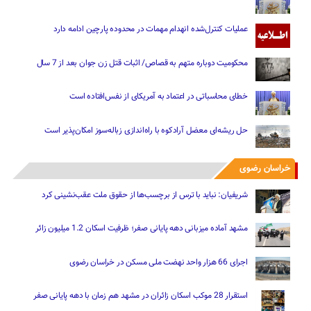
عملیات کنترل‌شده انهدام مهمات در محدوده پارچین ادامه دارد
محکومیت دوباره متهم به قصاص/ اثبات قتل زن جوان بعد از 7 سال
خطای محاسباتی در اعتماد به آمریکای از نفس‌افتاده است
حل ریشه‌ای معضل آرادکوه با راه‌اندازی زباله‌سوز امکان‌پذیر است
خراسان رضوی
شریفیان: نباید با ترس از برچسب‌ها از حقوق ملت عقب‌نشینی کرد
مشهد آماده میزبانی دهه پایانی صفر؛ ظرفیت اسکان 1.2 میلیون زائر
اجرای 66 هزار واحد نهضت ملی مسکن در خراسان رضوی
استقرار 28 موکب اسکان زائران در مشهد هم زمان با دهه پایانی صفر