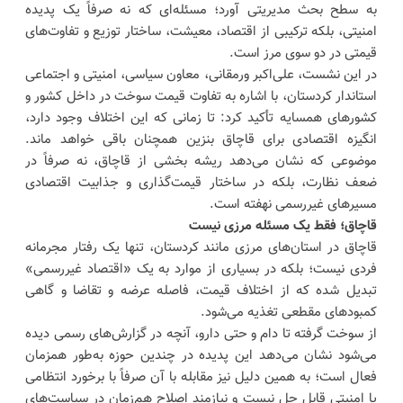
به سطح بحث مدیریتی آورد؛ مسئله‌ای که نه صرفاً یک پدیده
امنیتی، بلکه ترکیبی از اقتصاد، معیشت، ساختار توزیع و تفاوت‌های
قیمتی در دو سوی مرز است.
در این نشست، علی‌اکبر ورمقانی، معاون سیاسی، امنیتی و اجتماعی
استاندار کردستان، با اشاره به تفاوت قیمت سوخت در داخل کشور و
کشورهای همسایه تأکید کرد: تا زمانی که این اختلاف وجود دارد،
انگیزه اقتصادی برای قاچاق بنزین همچنان باقی خواهد ماند.
موضوعی که نشان می‌دهد ریشه بخشی از قاچاق، نه صرفاً در
ضعف نظارت، بلکه در ساختار قیمت‌گذاری و جذابیت اقتصادی
مسیرهای غیررسمی نهفته است.
قاچاق؛ فقط یک مسئله مرزی نیست
قاچاق در استان‌های مرزی مانند کردستان، تنها یک رفتار مجرمانه
فردی نیست؛ بلکه در بسیاری از موارد به یک «اقتصاد غیررسمی»
تبدیل شده که از اختلاف قیمت، فاصله عرضه و تقاضا و گاهی
کمبودهای مقطعی تغذیه می‌شود.
از سوخت گرفته تا دام و حتی دارو، آنچه در گزارش‌های رسمی دیده
می‌شود نشان می‌دهد این پدیده در چندین حوزه به‌طور همزمان
فعال است؛ به همین دلیل نیز مقابله با آن صرفاً با برخورد انتظامی
یا امنیتی قابل حل نیست و نیازمند اصلاح هم‌زمان در سیاست‌های