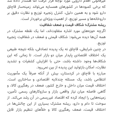
غیرقانونی اقلام دارویی مورد توجه قرار گرفت اما هشدار داده شد
که برخی کمبودها در کشورهای همسایه می‌تواند زمینه‌ساز قاچاق
دارو شود و به همین دلیل، کنترل زنجیره توزیع و نظارت دقیق بر
داروخانه‌ها و مسیر توزیع، از اهمیت ویژه‌ای برخوردار است.
ریشه مشترک؛ شکاف قیمت و ضعف شفافیت
اگرچه حوزه‌های مورد اشاره متفاوت‌اند، اما یک نقطه مشترک در
همه آن‌ها دیده می‌شود: شکاف قیمتی و ضعف در شفافیت زنجیره
توزیع.
در چنین شرایطی، قاچاق نه یک پدیده تصادفی، بلکه نتیجه طبیعی
یک اختلاف اقتصادی پایدار میان دو بازار است. تا زمانی که این
شکاف‌ها وجود داشته باشد، حتی با افزایش کشفیات و تشدید
نظارت، امکان بازتولید این پدیده از بین نمی‌رود.
مبارزه با قاچاق در کردستان، بیش از آنکه صرفاً یک مأموریت
انتظامی باشد، یک مسئله چندلایه اقتصادی و ساختاری است.
اختلاف قیمت میان داخل و خارج کشور، ضعف در رهگیری کالا، و
گاهی فاصله میان نیاز واقعی بازار و سازوکارهای رسمی تأمین،
زمینه‌هایی را ایجاد کرده که اقتصاد غیررسمی در آن رشد می‌کند. از
سوخت تا دام و دارو، ریشه مشترک بسیاری از این چالش‌ها در
اختلاف قیمت، ضعف رهگیری کالا و خلأهای تنظیم بازار قابل