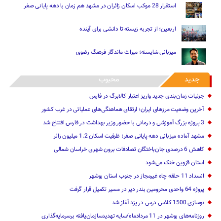
استقرار 28 موکب اسکان زائران در مشهد هم زمان با دهه پایانی صفر
اربعین؛ از تجربه زیسته تا دانشی برای آینده
میزبانی شایسته؛ میراث ماندگار فرهنگ رضوی
جدید
محبوب
جزئیات زمان‌بندی جدید واریز اعتبار کالابرگ در فارس
آخرین وضعیت مرزهای ایران؛ ارتقای هماهنگی‌های عملیاتی در غرب کشور
3 پروژه بزرگ آموزشی و درمانی با حضور وزیر بهداشت در فارس افتتاح شد
مشهد آماده میزبانی دهه پایانی صفر؛ ظرفیت اسکان 1.2 میلیون زائر
کاهش 6 درصدی جان‌باختگان تصادفات برون شهری خراسان شمالی
استان قزوین خنک‌ می‌شود
انسداد 11 حلقه چاه غیرمجاز در جنوب استان بوشهر
پروژه 64 واحدی محرومین بندر دیر در مسیر تکمیل قرار گرفت
نوسازی 1500 کلاس درس در یزد آغاز شد
روزنامه‌های بوشهر در 11 مردادماه/سایه تهدیدسازمان‌یافته برسرمایه‌گذاری