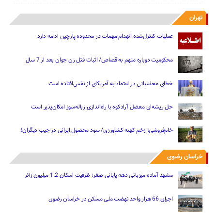
تهران
عملیات کنترل‌شده انهدام مهمات در محدوده پارچین ادامه دارد
محکومیت دوباره متهم به قصاص/ اثبات قتل زن جوان بعد از 7 سال
خطای محاسباتی در اعتماد به آمریکای از نفس‌افتاده است
حل ریشه‌ای معضل آرادکوه با راه‌اندازی زباله‌سوز امکان‌پذیر است
خام‌فروشی؛ زخم کهنه کشاورزی/ سود محصول ایرانی در جیب دیگران!
خراسان رضوی
مشهد آماده میزبانی دهه پایانی صفر؛ ظرفیت اسکان 1.2 میلیون زائر
اجرای 66 هزار واحد نهضت ملی مسکن در خراسان رضوی