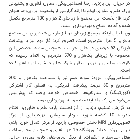
در جریان این بازدید، رضا اسماعیل‌بیگی، معاون فناوری و پشتیبانی
پارک علم و فناوری ایلام با ارائه گزارشی از وضعیت این پروژه، عنوان
کرد: فاز نخست این مجتمع با زیربنای 2 هزار و 130 مترمربع تکمیل
شده و آماده افتتاح و بهره‌برداری است.
وی با بیان اینکه مجموع زیربنای دو فاز طراحی شده برای این مجتمع
بالغ بر 5 هزار مترمربع است، تصریح کرد: فاز دوم نیز با پیشرفت
فیزیکی 63 درصدی در حال اجراست. همچنین سوله تخصصی این
مجموعه با زیربنای یک‌هزار و 570 مترمربع به اتمام رسیده که
ظرفیت مناسبی را برای استقرار شرکت‌های دانش‌بنیان فراهم کرده
است.
اسماعیل‌بیگی افزود: سوله دوم نیز با مساحت یک‌هزار و 200
مترمربع و 80 درصد پیشرفت فیزیکی، به فضای کار اشتراکی
(کوورکینگ) و استارتاپ‌ها اختصاص خواهد یافت که پیش‌بینی
می‌شود طی یک ماه آینده به مرحله بهره‌برداری برسد.
به گزارش تسنیم، بازدید از فاز نخست پارک علم و فناوری، افتتاح
مدرسه 10 کلاسه شهید سردار سلیمانی، بهره‌برداری از مرکز
تصویربرداری MRI بخش خصوصی، بازدید از مرکز انتقال خون ایلام،
بررسی روند احداث ورزشگاه 15 هزار نفری و همچنین محل ساخت
هتل چهارستاره زیگورات، از دیگر برنامه‌های کاری معاون اجرایی