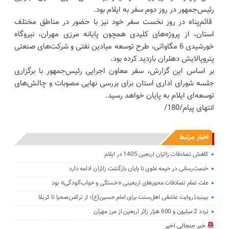
رئیس‌جمهور در روز دوم سفر به ایلام بود.
قائم‌پناه در روز نخست سفر خود نیز با حضور در مناطق مختلف
استان، از پروژه‌های کلیدی همچون پایانه مرزی مهران، نیروگاه
خورشیدی 6 مگاواتی، طرح توسعه میادین نفتی و شرکت‌های صنعتی
پتروپالایش دهلران بازدید کرده بود.
بر اساس این گزارش، سفر معاون اجرایی رئیس‌جمهور با برگزاری
جلسه شورای اداری استان برای بررسی نهایی مصوبات و چالش‌های
توسعه‌ای ایلام به پایان خواهد رسید.
انتهای پیام/180/
اخبار مرتبط
کاهش تصادفات زائران اربعین 1405 در ایلام
خدمت‌رسانی در خیمه علوی تا پایان بازگشت زائران ادامه دارد
علت تمام‌ تصادفات محورهای اربعینی‌ «خستگی و خواب‌آلودگی» ‌بود
ببینید| روایت عاشقی اهل‌سنت برای امام حسین(ع)؛ از ترکمن‌صحرا تا کربلا
تردد 2 میلیون و 600 هزار زائر اربعین از مرز مهران‌‌
خبر جنجالی اخیر