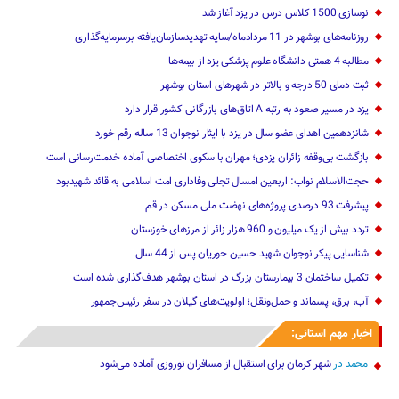
نوسازی 1500 کلاس درس در یزد آغاز شد
روزنامه‌های بوشهر در 11 مردادماه/سایه تهدیدسازمان‌یافته برسرمایه‌گذاری
مطالبه 4 همتی دانشگاه علوم پزشکی یزد از بیمه‌ها
ثبت دمای 50 درجه و بالاتر در شهرهای استان بوشهر
یزد در مسیر صعود به رتبه A اتاق‌های بازرگانی کشور قرار دارد
شانزدهمین اهدای عضو سال در یزد با ایثار نوجوان 13 ساله رقم خورد
بازگشت بی‌وقفه زائران یزدی؛ مهران با سکوی اختصاصی آماده خدمت‌رسانی است
حجت‌الاسلام نواب: اربعین امسال تجلی وفاداری امت اسلامی به قائد شهیدبود
پیشرفت 93 درصدی پروژه‌های نهضت ملی مسکن در قم
تردد بیش از یک میلیون و 960 هزار زائر از مرزهای خوزستان
شناسایی پیکر نوجوان شهید حسین حوریان پس از 44 سال
تکمیل ساختمان 3 بیمارستان بزرگ در استان بوشهر هدف‌گذاری شده است
آب، برق، پسماند و حمل‌ونقل؛ اولویت‌های گیلان در سفر رئیس‌جمهور
اخبار مهم استانی:
محمد
در
شهر کرمان برای استقبال از مسافران نوروزی آماده می‌شود