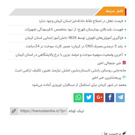
اخبار مرتبط
فرصت تعلل در اصلاح نقاط حادثه‌خیز استان کرمان وجود ندارد
فهرست بلندبالای بیمارستان فهرج؛ از نبود متخصص تا فرسودگی تجهیزات
فراگیری آموزش‌های تقویتی توسط 9828 دانش‌آموز ابتدایی استان کرمان
رشد 5 درصدی مصرف CNG در کرمان؛ صدور کارت سوخت در 24 ساعت
آخرین وضعیت سهمیه سوخت و عرضه بنزین با نرخ پالایشگاهی در استان کرمان
خبر جنجالی اخیر
جابه‌جایی روستای رانشی تابستان‌نشین املش نیازمند تعیین تکلیف اراضی است
پربحث‌ترین خبر اخیر
محمد
در
شهر کرمان برای استقبال از مسافران نوروزی آماده می‌شود
لینک کوتاه
برچسب ها :