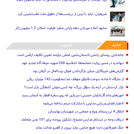
شریفیان: نباید با ترس از برچسب‌ها از حقوق ملت عقب‌نشینی کرد
مشهد آماده میزبانی دهه پایانی صفر؛ ظرفیت اسکان 1.2 میلیون زائر
جدید
محبوب
جابه‌جایی روستای رانشی تابستان‌نشین املش نیازمند تعیین تکلیف اراضی است
دیواندره در مسیر روایت حماسه‌ها؛ اجلاسیه 268 شهید، میعادگاه تجدید عهد
گزارش‌های خبرنگاران مبنای بازگرداندن اموال بیت‌المال در گیلان بود
از جایگاه تا جاده؛ سوخت قاچاق متوقف شد/محکومیت 142 میلیارد ریالی
بازار کردستان در آینه یک سؤال بزرگ؛ چه کسی متولی آشفتگی بازار است؟
خون‌های ماندگار|شایان حسینی؛ سربازی که روی سفره افطار به آسمان رسید
6 هزار فضای ورزشی مدارس با مشارکت مردم ساخته می‌شود
انتقال 4 تن پسماند ویژه و صنعتی در شهرستان بهارستان
دریافت وجه در ثبت‌نام مدارس ممنوع/ تشکیل پرونده برای 101 مدیر متخلف
جنگ هم قانون دارد؛ هیچ جنایتی نباید بیرون از قلمرو عدالت بماند