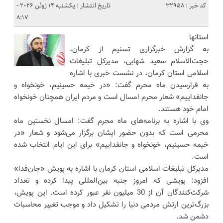
کد خبر : 32958
تاریخ انتشار : یکشنبه 14 ژوئن 2026 -
8:17
استانها
به گزارش خبرگزاری تسنیم از کرمان،
حجت‌الاسلام سعید شهابی، مدیرکل تبلیغات
اسلامی استان کرمان، در نشست خبری با اشاره
به فرارسیدن ماه محرم گفت: «در خیمه حسینیم، خونخواه و
جانفداییم» شعار محرم امسال است و مردم ایران همچنان خونخواه
امام خود هستند.
وی با اشاره به برنامه‌های ماه محرم گفت: امسال نخستین ماه
محرمی است که بدون حضور ایشان برگزار می‌شود و شعار «در
خیمه حسینیم، خونخواه و جانفداییم» برای این ایام انتخاب شده
است.
مدیرکل تبلیغات اسلامی استان کرمان با اشاره به پویش «جان‌فدا»
افزود: پویشی که امروز جنبه بین‌المللی پیدا کرده و تعداد
شرکت‌کنندگان آن از 30 میلیون نفر عبور کرده است. این پویش،
بزرگ‌ترین ارتش مردمی دنیا را تشکیل داد و موجب تغییر محاسبات
دشمن شد.