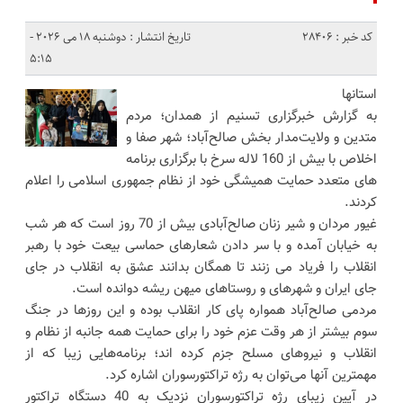
کد خبر : 28406
تاریخ انتشار : دوشنبه 18 می 2026 -
5:15
استانها
به گزارش خبرگزاری تسنیم از همدان؛ مردم
متدین و ولایت‌مدار بخش صالح‌آباد؛ شهر صفا و
اخلاص با بیش از 160 لاله سرخ با برگزاری برنامه
های متعدد حمایت همیشگی خود از نظام جمهوری اسلامی را اعلام
کردند.
غیور مردان و شیر زنان صالح‌آبادی بیش از 70 روز است که هر شب
به خیابان آمده و با سر دادن شعارهای حماسی بیعت خود با رهبر
انقلاب را فریاد می زنند تا همگان بدانند عشق به انقلاب در جای
جای ایران و شهرهای و روستاهای میهن ریشه دوانده است.
مردمی صالح‌آباد همواره پای کار انقلاب بوده و این روزها در جنگ
سوم بیشتر از هر وقت عزم خود را برای حمایت همه جانبه از نظام و
انقلاب و نیروهای مسلح جزم کرده اند؛ برنامه‌هایی زیبا که از
مهمترین آنها می‌توان به رژه تراکتورسوران اشاره کرد.
در آیین زیبای رژه تراکتورسوران نزدیک به 40 دستگاه تراکتور