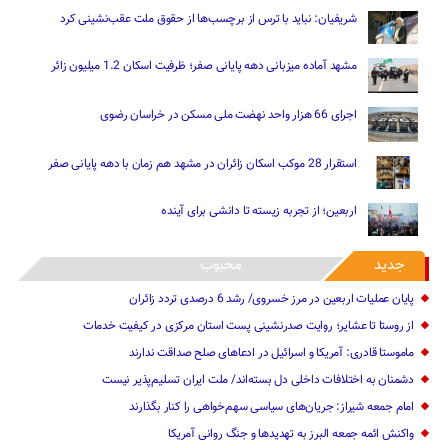
شریفیان: نباید با ترس از برچسب‌ها از حقوق ملت عقب‌نشینی کرد
مشهد آماده میزبانی دهه پایانی صفر؛ ظرفیت اسکان 1.2 میلیون زائر
اجرای 66 هزار واحد نهضت ملی مسکن در خراسان رضوی
استقرار 28 موکب اسکان زائران در مشهد هم زمان با دهه پایانی صفر
اربعین؛ از تجربه زیسته تا دانشی برای آینده
جدید
محبوب
پایان عملیات اربعین در مرز خسروی/ رشد 6 درصدی تردد زائران
از روستا تا عشایر؛ روایت صدرنشینی پست استان مرکزی در کیفیت خدمات
ماموستا قادری: آمریکا و اسرائیل در ادعاهای صلح صداقت ندارند
دشمنان به اختلافات داخلی دل بسته‌اند/ ملت ایران تسلیم‌پذیر نیست
امام جمعه شیراز: جریان‌های سیاسی سهم‌خواهی را کنار بگذارند
واکنش ائمه جمعه البرز به تهدیدها و جنگ روانی آمریکا