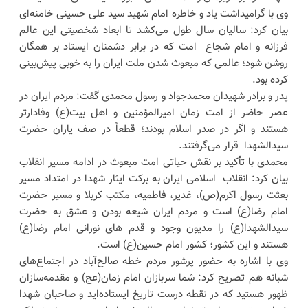
وی با گرامیداشت یاد و خاطره امام شهید سید علی حسینی خامنه‌ای
بیان کرد: سالیان سال طول می‌کشد تا ابعاد شخصیتی این عالم
فرزانه و امام شجاع امت که در برابر دشمنان ایستاد بر همگان
روشن شود؛ عالمی که مبعوث شدن ملت ایران را به خوبی پیش‌بینی
کرده بود.
پدر و برادر شهیدان محمدجواد و رسول محمدی گفت: مردم ایران در
عصر حاضر از امت زمان امیرالمؤمنین و اهل بیت(ع) وفادارتر
هستند و اگر در صدر اسلام بودند؛ قطعاً در صف یاران حضرت
سیدالشهدا قرار می‌گرفتند.
محمدی با تأکید بر نقش حیاتی امت مبعوث در ادامه مسیر انقلاب
بیان کرد: انقلاب اسلامی ایران به برکت ایثار شهدا در امتداد مسیر
بعثت رسول اکرم(ص)، غدیر، فاطمیه، مکتب کربلا و مسیر حضرت
امام رضا(ع) است و مردم ایران شیعه بودن و عشق به حضرت
سیدالشهدا(ع) را مدیون وجود و قدم های نورانی امام رضا(ع)
هستند و این کشور؛ کشور امام حسین(ع) است.
وی با اشاره به حضور پرشور مردم خطه صالح‌آباد در اجتماع‌های
شبانه هم تصریح کرد: شما سربازان امام زمان(عج) و مقدمه‌سازان
ظهور هستید که در نقطه درست تاریخ ایستاده‌اید و صاحبان شهدا