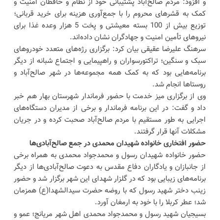
و افزود: مردم صالح‌آباد پشتیبانی خود از نظام و حافظان امنیت و
کمک به قشرهای محروم را با جمع‌آوری هزینه برای خرید قربانی؛
توزیع بیش از 100 بسته معیشتی و پخت 5 هزار وعده غذا برای
نیروهای تأمین امنیت و جهادگران نشان داده‌اند.
سرهنگ علیرضا عقیقی بیان کرد: برگزاری رژه‌های متعدد خودروهای
سبک و سنگین؛ تراکتورسواران و راهپیمایی و اجتماع شبانه از دیگر
برنامه‌هایی بود که به کمک همه مجموعه‌ها در شهر صالح‌آباد و
روستاها انجام شد.
وی از برگزاری میز خدمت با حضور فرماندار شهرستان بهار هم خبر
داد و گفت: در این برنامه فرماندار و برخی از مدیران دستگاه‌های
اجرایی به طور مستقیم با مردم صالح‌آباد صحبت کرده و در جریان
مشکلات آنها قرار گرفتند.
حضور افتخاری خانواده شهیدان محمدی در جمع صالح‌آبادی‌ها
حضور خانواده شهیدان رسول و محمدجواد محمدی به همراه برخی
از جانبازان و یادگاران دفاع مقدس به دعوت صالح‌آبادی‌ها از دیگر
برنامه‌های زیبایی بود که در گلزار شهدای این شهر برگزار شد و حضور
زینب دختر شهید رسول که با روضه حضرت سیدالشهدا(ع) همزمان
شد؛ عطر کربلا را با خود به ارمغان آورد.
بسیجیان شهید رسول و محمدجواد محمدی اهل شهر مریانج؛ عمو و