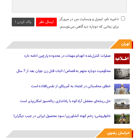
ذخیره نام، ایمیل و وبسایت من در مرورگر
ارسال نظر
پاک کردن !
برای زمانی که دوباره دیدگاهی می‌نویسم.
تهران
عملیات کنترل‌شده انهدام مهمات در محدوده پارچین ادامه دارد
محکومیت دوباره متهم به قصاص/ اثبات قتل زن جوان بعد از 7 سال
خطای محاسباتی در اعتماد به آمریکای از نفس‌افتاده است
حل ریشه‌ای معضل آرادکوه با راه‌اندازی زباله‌سوز امکان‌پذیر است
خام‌فروشی؛ زخم کهنه کشاورزی/ سود محصول ایرانی در جیب دیگران!
خراسان رضوی