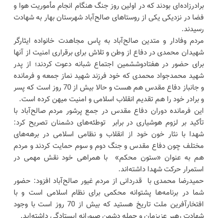
برادرزاده‌ای بودند که در اولین روز جنگ هنگام انجام مأموریت هوا و
فضا در نزدیکی یکی از روستاهای صالح‌آباد شهرستان بهار به شهادت
رسیدند.
مردم وفادار و متدین صالح‌آباد به پاس مجاهدت خانواده ایثارگر
شهیدان محمدی در دفاع از وطن و تلاش برای برقراری امنیت از آنها
برای حضور در هفتادوششمین اجتماع شبانه دعوت کردند؛ از پدر
شهید محمدجواد محمدی که خود فرزند شهید نماز جمعه و فرمانده
و جانباز دفاع مقدس هم هست و حالا بیش از 70 روز است که پسر
و برادر خود را هم تقدیم انقلاب اسلامی و امنیت میهن کرده است.
این فرمانده دوران دفاع مقدس در جمع پرشور مردم صالح‌آباد با
تأکید بر لزوم هوشیاری در برابر توطئه‌های دشمنان تصریح کرد:
شهدا با نثار خون خود از انقلاب و نظامی اسلامی در برهه‌های
مختلف چون دفاع مقدس و جنگ دوم و سوم حمایت کردند و مردم
هم به عنوان «ستون محکم» با همراهی خود نقش مهمی در
استمرار حرکت شهدا داشته‌اند.
حمیدرضا محمدی با قدردانی از مردم غیور صالح‌آباد افزود: حضور
شما در برنامه‌ها پشتوانه محکمی برای نظام اسلامی است و با
افتخارآفرین ملت تاریخ هستید که بیش از 70 روز است با وجود
شهادت رهبر عزیزمان و حمله دشمن صبورانه ایستادگی داشته‌اید.