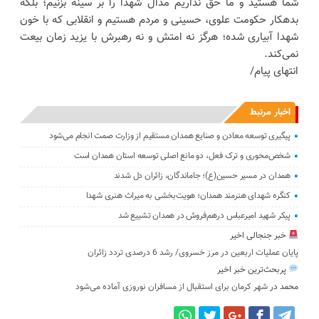
شما هستید و ما حق نداریم مدال شهدا را بر سینه بزنیم؛ بلکه
بدهکار حکومت علوی، حسینی و مردم هستیم و انقلابی که با خون
شهدا آبیاری شده؛ هرگز نه امتش و نه رهبرش با یزید زمان بیعت
نمی‌کند.
انتهای پیام/
اخبار مرتبط
پیگیری توسعه معادن و صنایع همدان مستقیم از وزارت صمت انجام می‌شود
شخص‌محوری و ترک فعل، دو مانع اصلی توسعه استان همدان است
همدان در مسیر حسین(ع)؛ جاماندگان، زائران دل شدند
کنگره شهدای هنرمند همدان؛ هویت‌بخشی به میراث هنری شهدا
پیکر شهید امیرعباس درهم‌فروش در همدان تشییع شد
خبر جنجالی اخیر
پایان عملیات اربعین در مرز خسروی/ رشد 6 درصدی تردد زائران
پربحث‌ترین خبر اخیر
محمد
در
شهر کرمان برای استقبال از مسافران نوروزی آماده می‌شود