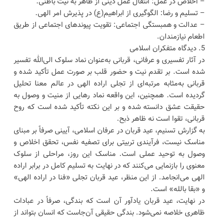
– اخلاص در عمل: انتقال عمل دینی از ظاهر به نیت باطنی.
– تسلیم و رضا: الگوگیری از ابراهیم(ع) در پذیرش امر الهی.
– عدالت و همبستگی اجتماعی: تقویت پیوندهای اجتماعی از طریق
اطعام نیازمندان.
5. دیدگاه متفکران اسلامی
در آثار تفسیری و عرفانی، قربانی به‌عنوان نماد سلوک الی‌الله تفسیر
شده است. بر تقدم نیت و حضور قلب بر صورت عمل تأکید شده و
قربانی به‌مثابه مرتبه‌ای از تجلی اراده الهی در عالم معنا تحلیل
گردیده است. همچنین، این واقعه نماد رهایی از منیت و وصول به
حقیقت عشق دانسته شده و بر این نکته تأکید شده است که روح
قربانی، تقوا است نه ظاهر ذبح.
به گزارش تسنیم، عید قربان در عرفان اسلامی، آیینی صرفاً بر مبنای
مناسک نیست، فرآیندی تربیتی برای تصفیه نفس، تحقق اخلاص و
وصول به توحید عملی است. مناسک این روز، مراحلی از سلوک
معنوی را بازنمایی می‌کنند که در نهایت به تسلیم کامل در برابر اراده
الهی می‌انجامد. از این منظر، عید قربان تجلی «فنا در اراده الهی»
و «بقا بالله» است.
در نهایت، عید قربان یادآور آن است که بندگی، صرفاً در عبادات
ظاهری خلاصه نمی‌شود. بندگی حقیقی آن‌جاست که انسان بتواند از