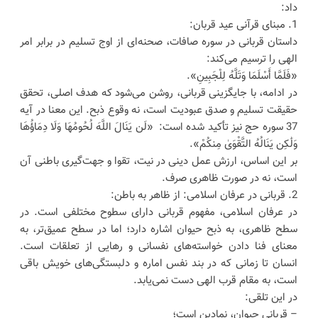
داد:
1. مبنای قرآنی عید قربان:
داستان قربانی در سوره صافات، صحنه‌ای از اوج تسلیم در برابر امر
الهی را ترسیم می‌کند:
«فَلَمَّا أَسْلَمَا وَتَلَّهُ لِلْجَبِینِ».
در ادامه، با جایگزینی قربانی، روشن می‌شود که هدف اصلی، تحقق
حقیقت تسلیم و صدق عبودیت است، نه وقوع ذبح. این معنا در آیه
37 سوره حج نیز تأکید شده است: «لَن یَنَالَ اللَّهَ لُحُومُهَا وَلَا دِمَاؤُهَا
وَلَٰکِن یَنَالُهُ التَّقْوَىٰ مِنکُمْ».
بر این اساس، ارزش عمل دینی در نیت، تقوا و جهت‌گیری باطنی آن
است، نه در صورت ظاهری صرف.
2. قربانی در عرفان اسلامی: از ظاهر به باطن:
در عرفان اسلامی، مفهوم قربانی دارای سطوح مختلفی است. در
سطح ظاهری، به ذبح حیوان اشاره دارد؛ اما در سطح عمیق‌تر، به
معنای فنا دادن خواسته‌های نفسانی و رهایی از تعلقات است.
انسان تا زمانی که در بند نفس اماره و دلبستگی‌های خویش باقی
است، به مقام قرب الهی دست نمی‌یابد.
در این تلقی:
– قربانی حیوان، نمادین است؛