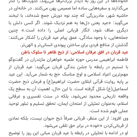
خانواده‌ها در این روز به دیدار بزرگ‌ترها می‌روند، کدورت‌ها را کنار
می‌گذارند و سفره‌هایی ساده اما صمیمی پهن می‌کنند. در خانه‌ای در
حاشیه شهر، مادربزرگی که چند نوه دورش جمع شده‌اند، با لبخند
می‌گوید: «عید یعنی دل‌ها به هم نزدیک شوند. اگر کسی دلش با
دیگری صاف شود، انگار قربانی اصلی را داده است.» چنین
جمله‌هایی، با وجود سادگی، عمق پیام عید قربان را آشکار می‌کنند:
گذشتن از منافع فردی برای ساختن پیوندی انسانی‌تر و الهی‌تر.
عید قربان در افق عرفان اسلامی: از ذبح ظاهر تا سلوک باطن
فاطمه ابراهیمی مدرس حوزه علمیه خواهران مازندران در گفت‌وگو
با تسنیم در رابطه با جشن بندگی قربان می‌گوید: عید قربان از
مهم‌ترین اعیاد اسلامی و اوج مناسک حج به شمار می‌آید. این عید
بر پایه روایت قرآنی ابتلای حضرت ابراهیم(ع) و فرمان ذبح حضرت
اسماعیل(ع) شکل گرفته است. با این حال، اهمیت آن به سطح یک
واقعه تاریخی محدود نمی‌شود، بلکه در سنت تفسیری و عرفانی
اسلام، به‌عنوان تمثیلی از امتحان ایمان، تحقق تسلیم و تبلور توحید
عملی فهم شده است.
وی افزود: از این منظر، قربانی صرفاً ذبح حیوان نیست، بلکه نمادی
از قربانی‌کردن «خود» در برابر حق تلقی می‌شود.
او در ادامه با تحلیلی در رابطه با عید قربان مبانی این روز را توضیح