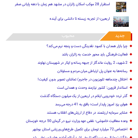
استقرار 28 موکب اسکان زائران در مشهد هم زمان با دهه پایانی صفر
اربعین؛ از تجربه زیسته تا دانشی برای آینده
جدید
محبوب
چرا بازار همدان با کمبود نقدینگی دست و پنجه نرم می‌کند؟
فعالیت فرهنگی باید محور خدمت به زائران باشد
2 شهید، 2 روایت ماندگار از جبهه رسانه و ایثار در شهرستان نهاوند
رسانه‌ها به عنوان پل ارتباطی میان مردم و مسئولان
اختلال چندماهه تلویزیون در جاجرم/ تماشای تصویر بدون کیفیت!
استاندار قزوین: کشور نیازمند وحدت و همدلی است
گذر تردد خودرویی ایلام در اربعین از یک میلیون دستگاه گذشت
هوای یزد امروز پایدار است؛ بافق به 41 درجه می‌رسد
عشایر سرمایه ارزشمند در دفاع از ارزش‌های انقلاب هستند
وعده معافیت خاموشی؛ نقض عهد وزارت نیرو در گرمای 50 درجه خوزستان
اختصاص 72 میلیارد تومان برای تکمیل طرح‌های ورزشی استان بوشهر
بازگشت مارال به زیستگاه تاریخی‌اش؛ آینالو آماده رهاسازی نهایی شد