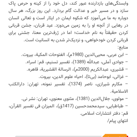
وابستگی‌های بازدارنده عبور کند، دل خود را از کینه و حرص پاک
سازد و در مسیر خیر و عدالت گام بردارد. این روز بزرگ، هر سال
دوباره به ما می‌آموزد که شکوه ایمان در ایثار است و تعالی انسان
در رهایی از آنچه او را به زمین می‌دوزد. عید قربان، جشن قربانی
کردن حقیقتاً به نام خداست؛ اما در ژرف‌ترین معنا، جشنی برای
قربانی کردن خودخواهی، و نزدیک‌تر شدن به انسانیت است.
منابع:
– ابن عربی، محیی‌الدین (1980م)، الفتوحات المکیة، بیروت.
– جوادی آملی، عبدالله (1389)، تفسیر تسنیم، قم: اسراء.
– قشیری، عبدالکریم (2000م)، الرسالة القشیریة، قاهره.
– غزالی، ابوحامد (بی‌تا)، احیاء علوم الدین، بیروت.
– مکارم شیرازی، ناصر (1374)، تفسیر نمونه، تهران: دارالکتب
الاسلامیة.
– مولوی، جلال‌الدین (1381)، مثنوی معنوی، تهران: نشر نی.
– طباطبایی، سیدمحمدحسین (1417ق)، المیزان فی تفسیر القرآن،
قم: دفتر انتشارات اسلامی.
انتهای پیام/