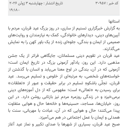
کد خبر : 30957
تاریخ انتشار : چهارشنبه 3 ژوئن 2026
- 19:18
استانها
به گزارش خبرگزاری تسنیم از ساری، در روز بزرگ عید قربان، مردم با
آیین‌های دینی، دیدارهای خانوادگی، کمک به نیازمندان و روایت‌های
صمیمی از ایمان و بندگی، جلوه‌ای زنده از یک باور کهن را به نمایش
می‌گذارند.
عید قربان در تقویم دینی مسلمانان، جایگاهی فراتر از یک جشن
مذهبی دارد. این روز، یادآور آزمونی بزرگ در تاریخ ایمان است؛
آزمونی که در آن، بندگی در اوج معنا می‌یابد و انسان با گذشتن از
خواسته‌های شخصی، به مرتبه‌ای از خلوص و تسلیم می‌رسد. عید
قربان، تجلّی باشکوهِ تسلیم در برابر حقیقت و عبور از «تعلقات»
برای رسیدن به «تعالی» است؛ مفهومی که از دل آموزه‌های دینی
برمی‌خیزد و در زندگی روزمره مردم نیز بازتابی روشن دارد. در این
روز، خیابان‌ها، مساجد، حسینیه‌ها و خانه‌ها حال و هوایی متفاوت
پیدا می‌کنند؛ حال و هوایی که در آن، عبادت با مهربانی، سنت با
همدلی و ایمان با عمل اجتماعی در هم می‌آمیزد.
صبح عید قربان، بسیاری از شهرها با صدای تکبیر و نماز عید آغاز