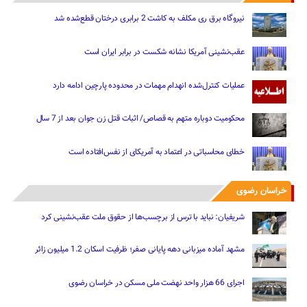
نیروگاه برق ری مکلف به کاشت 2 برابری درختان قطع‌شده شد
عقب‌نشینی آمریکا نشانه شکست در برابر ایران است
عملیات کنترل‌شده انهدام مهمات در محدوده پارچین ادامه دارد
محکومیت دوباره متهم به قصاص/ اثبات قتل زن جوان بعد از 7 سال
خطای محاسباتی در اعتماد به آمریکای از نفس‌افتاده است
خراسان رضوی
شریفیان: نباید با ترس از برچسب‌ها از حقوق ملت عقب‌نشینی کرد
مشهد آماده میزبانی دهه پایانی صفر؛ ظرفیت اسکان 1.2 میلیون زائر
اجرای 66 هزار واحد نهضت ملی مسکن در خراسان رضوی