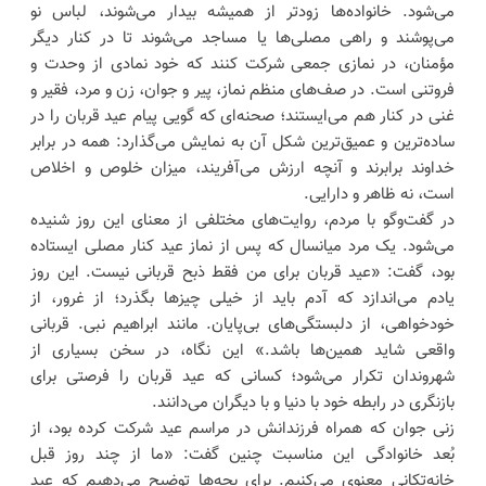
می‌شود. خانواده‌ها زودتر از همیشه بیدار می‌شوند، لباس نو
می‌پوشند و راهی مصلی‌ها یا مساجد می‌شوند تا در کنار دیگر
مؤمنان، در نمازی جمعی شرکت کنند که خود نمادی از وحدت و
فروتنی است. در صف‌های منظم نماز، پیر و جوان، زن و مرد، فقیر و
غنی در کنار هم می‌ایستند؛ صحنه‌ای که گویی پیام عید قربان را در
ساده‌ترین و عمیق‌ترین شکل آن به نمایش می‌گذارد: همه در برابر
خداوند برابرند و آنچه ارزش می‌آفریند، میزان خلوص و اخلاص
است، نه ظاهر و دارایی.
در گفت‌وگو با مردم، روایت‌های مختلفی از معنای این روز شنیده
می‌شود. یک مرد میانسال که پس از نماز عید کنار مصلی ایستاده
بود، گفت: «عید قربان برای من فقط ذبح قربانی نیست. این روز
یادم می‌اندازد که آدم باید از خیلی چیزها بگذرد؛ از غرور، از
خودخواهی، از دلبستگی‌های بی‌پایان. مانند ابراهیم نبی. قربانی
واقعی شاید همین‌ها باشد.» این نگاه، در سخن بسیاری از
شهروندان تکرار می‌شود؛ کسانی که عید قربان را فرصتی برای
بازنگری در رابطه خود با دنیا و با دیگران می‌دانند.
زنی جوان که همراه فرزندانش در مراسم عید شرکت کرده بود، از
بُعد خانوادگی این مناسبت چنین گفت: «ما از چند روز قبل
خانه‌تکانی معنوی می‌کنیم. برای بچه‌ها توضیح می‌دهیم که عید