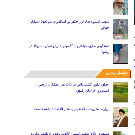
شهید رئیسی؛ نماد تراز حکمرانی اسلامی و سدِ نفوذ استکبار
جهانی
دستگیری سارق حرفه‌ای با 30 میلیارد ریال اموال مسروقه در
پیشوا
خراسان رضوی
اجرای الگوی کشت باغی در 240 هزار هکتار از اراضی
کشاورزی خراسان رضوی
ایران با مدیریت تنگه هرمز زمامدار اقتصاد دنیا شده است
مشهد در نگاه شهید رئیسی؛ کانونی رضوی با نقشی ملی و