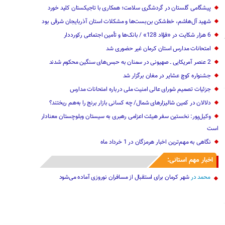
پیشگامی گلستان در گردشگری سلامت؛ همکاری با تاجیکستان کلید خورد
شهید آل‌هاشم، خط‌شکن بن‌بست‌ها و مشکلات استان آذربایجان شرقی بود
6 هزار شکایت در «فؤاد 128» / بانک‌ها و تأمین اجتماعی رکورددار
امتحانات مدارس استان کرمان غیر حضوری شد
2 عنصر آمریکایی ـ صهیونی‌ در سمنان به حبس‌های سنگین محکوم شدند
جشنواره کوچ عشایر در مغان برگزار شد
جزئیات تصمیم شورای عالی امنیت ملی درباره امتحانات مدارس
دلالان در کمین شالیزارهای شمال/ چه کسانی بازار برنج را به‌هم ریختند؟
وکیل‌پور: نخستین سفر هیئت اعزامی رهبری به سیستان وبلوچستان معنادار
است
نگاهی به مهم‌ترین اخبار هرمزگان در‌ 1 خرداد ماه
اخبار مهم استانی:
محمد
در
شهر کرمان برای استقبال از مسافران نوروزی آماده می‌شود