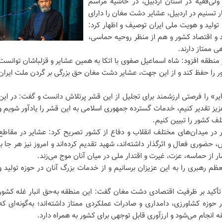
ولی‌فقیه در استان اردبیل، در حاشیه مراسم
ر تسنیم در اردبیل، عشایر دشت مغان را دارای
تولید و هویت ملی ایران توصیف و اظهار کرد:
 و اقتصاد کشور و هم از منظر روحیه حماسی،
ی ممتاز دارند.
ر منطقه افزود: شاه اسماعیل صفوی با اتکا به همین عشایر و قزلباشان توانست
 را حفظ کند و از این جهت، عشایر دشت مغان حق بزرگی بر گردن ملت ایران
ر» را فرصتی ارزشمند برای تجلیل از این قشر پرتلاش دانست و گفت: در این
عزیز تقدیر کنیم، خدمات گسترده جمهوری اسلامی به این قشر را یادآور شویم و
ف کشور را تبیین کنیم.
ر در میدان‌های مختلف انقلاب و دفاع از کشور تصریح کرد: عشایر در مقاطع
ضوری فعال و اثرگذار داشته‌اند، شهید تقدیم کرده‌اند و امروز نیز هر جا با
ر از حماسه، عزت، غیرت و اقتدار ملی در میان آنان موج می‌زند.
عظم رهبری را به این عزیزان برسانیم و از خدمات بزرگ آنان در حوزه تولید و
با تأکید بر ظرفیت اقتصادی دشت مغان گفت: این منطقه به‌حق انبار غله کشور
حوزه کشاورزی، دامداری و صادرات عملکردی ممتاز داشته‌اند؛ به‌گونه‌ای که
ه انجام می‌شود و ارزآوری قابل توجهی برای کشور به همراه دارد.