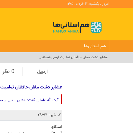
امروز : یکشنبه, ۳ خرداد , ۱۴۰۵
هم استانی‌ها
عشایر دشت مغان حافظان تمامیت ارضی هستند_
0 نظر
اردبیل
عشایر دشت مغان حافظان تمامیت 
آیت‌الله عاملی گفت: عشایر مغان از صف
کد خبر : 29721
استانها