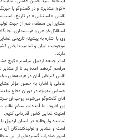
آیت‌الله سید حسن عاملی، نماینده 
«کوچ عشایر» و در گفت‌وگو با خبرنگا
نقشی «استثنایی» در تاریخ، امنیت، 
عشایر این منطقه، هم از جهت تولید
استقلال‌خواهی و عزت‌مداری، جایگاه
وی با اشاره به پیشینه تاریخی عشای
موجودیت ایران و تمامیت ارضی کشور
دارند.
امام جمعه اردبیل مراسم «کوچ عشای
مراسم گردهم آمده‌ایم تا از عشایر 
نقش کم‌نظیر آنان در عرصه‌های مختل
عاملی با اشاره به حضور مؤثر عشای
حساس به‌ویژه در دوران دفاع مقدس، ح
آنان گفت‌وگو می‌شود، روحیه‌ای سرشا
وی افزود: ما آمده‌ایم سلام مقام م
امنیت غذایی کشور قدردانی کنیم.
نماینده ولی‌فقیه در استان اردبیل 
است و عشایر و تولیدکنندگان آن در 
امروز صادرات گسترده‌ای از این منطق