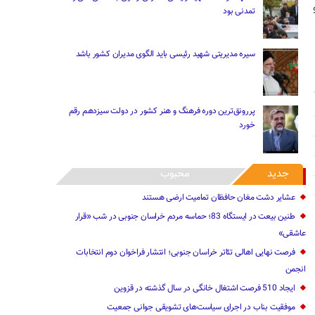
تمدنی بود
سیره مدیریتی شهید رئیسی باید الگوی مدیران کشور باشد
پررونق‌ترین دوره فرهنگ و هنر کشور در دولت سیزدهم رقم
خورد
جدید
محبوب
عشایر دشت مغان حافظان تمامیت ارضی هستند
طنین بیعت در ایستگاه 83؛ حماسه مردم خراسان جنوبی در شب «قرار
عاشقی»
فرصت نهایی اهالی تئاتر خراسان جنوبی؛ انتشار فراخوان دوم انتخابات
انجمن
ایجاد 510 فرصت اشتغال خانگی در سال گذشته در قزوین
موفقیت بناب در اجرای سیاست‌های تشویقی جوانی جمعیت