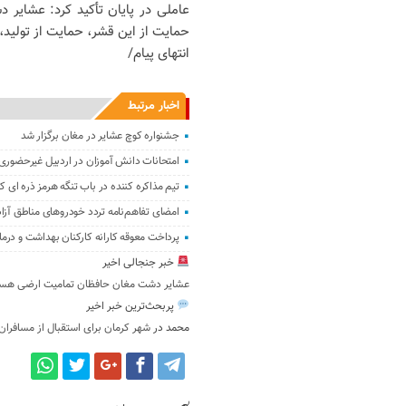
عاملی در پایان تأکید کرد: عشایر
حمایت از این قشر، حمایت از تولید
انتهای پیام/
اخبار مرتبط
جشنواره کوچ عشایر در مغان برگزار شد
امتحانات دانش آموزان در اردبیل غیرحضوری
تیم مذاکره کننده در باب تنگه هرمز ذره ای کوت
امضای تفاهم‌نامه تردد خودروهای مناطق آزاد 
پرداخت معوقه کارانه کارکنان ‌بهداشت و درم
خبر جنجالی اخیر
عشایر دشت مغان حافظان تمامیت ارضی هست
پربحث‌ترین خبر اخیر
محمد
در
شهر کرمان برای استقبال از مسافران