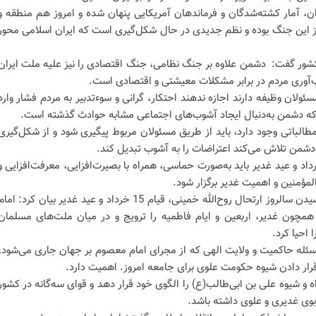
ان، آمار کشته‌شدگان و فرماندهان آمریکایی پنهان شده و امروز هم منطقه و
روز این جنگ بوده و نظم جدیدی در حال شکل‌گیری است که ایران اسلامی محور
کشور گفت: دشمن علاوه بر جنگ نظامی، جنگ اقتصادی را نیز علیه ملت ایران
آوری مردم در برابر مشکلات معیشتی و اقتصادی است.
سئولان وظیفه دارند اجازه ندهند احتکار، گرانی و سوءتدبیر به مردم فشار وارد
ند که دشمن به‌دنبال ایجاد آشوب‌های اجتماعی مشابه حوادث گذشته است.
لباتی وجود دارد، باید از طریق مسئولان مربوط پیگیری شود و از شکل‌گیری
دشمن تلاش می‌کند اعتراضات را به آشوب تبدیل کند.
شاره کرد: مراسم‌های 14 و 15 خرداد و عید غدیر باید به‌صورت حماسی، همراه با بصیرت‌افزایی، معرفت‌افزایی و
ل امیرالمؤمنین و اهمیت غدیر برگزار شود.
امام جمعه خرم‌آباد با اشاره به فرارسیدن سالروز ارتحال روح‌الله خمینی، قیام 15 خرداد و عید غدیر بیان کرد: اما
مچون غدیر، اربعین و ایام فاطمیه را ترویج و در میان ملت‌های مسلمان
 احیا کرد.
ئله حاکمیت و ولایت الهی که از مجرای امام معصوم بر جهان جاری می‌شود،
رار دادن شیوه حکومت علوی برای جامعه امروز. اهمیت دارد.
اه و شیوه علی بن ابی‌طالب(ع) را الگوی خود قرار دهد و قوای سه‌گانه در کشور
وی غدیری و علوی داشته باشد.