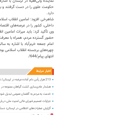
نماینده ولی‌فقیه در لرستان با اشا
حکومت علوی را در دست گرفتند و به
دارد.
شاهرخی افزود: امامین انقلاب اسلامی
داخلی، کشور را در عرصه‌های اقتصاد
حضور گسترده مردم، همراه با معرفت و
امام جمعه خرم‌آباد با اشاره به سال
چهره‌های برجسته انقلاب اسلامی بود 
انتهای پیام/644/
اخبار مرتبط
213 هزار رأس دام آماده عرضه در لرستان/ نرخ هر کیلو بره 670 تا 720 هزار
هشدار عادی‌سازی کشت گیاهان ممنوعه در ل
خدمت به مردم به گفتمان عمومی تبدیل شود
جزئیات تصمیم شورای عالی امنیت ملی دربار
گزارش عملیات‌های انتظامی در لرستان‌؛ دست