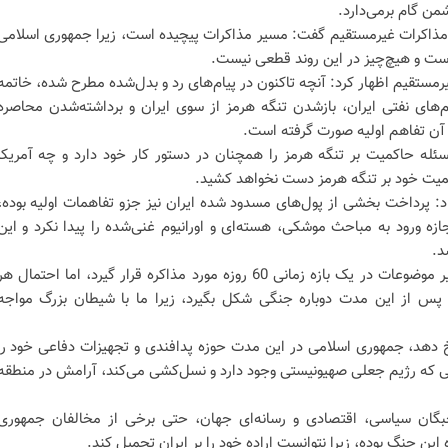
من گام برمی‌دارد.
ند مذاکرات غیرمستقیم گفت: مسیر مذاکرات پیچیده است، زیرا جمهوری اسلامی
روست و هیچ‌چیز در این روند قطعی نیست.
رمستقیم اظهار کرد: آنچه تاکنون در پیام‌های رد و بدل‌شده مطرح شده، خاتمه
‌های نفتی ایران، بازشدن تنگه هرمز از سوی ایران و برداشته‌شدن محاصره
ه آن تفاهم اولیه صورت گرفته‌ است.
له حاکمیت بر تنگه هرمز را همچنان در دستور کار خود دارد و چه آمریکا
کمیت خود بر تنگه هرمز دست نخواهد کشید.
داد: پرداخت بخشی از پول‌های مسدود شده ایران نیز جزو تفاهمات اولیه بوده،
جازه ورود به مباحث موشکی، هسته‌ای و اورانیوم غنی‌شده را پیدا نکرد و این
د.
شاهرخی تصریح کرد: قرار است سایر موضوعات در یک بازه زمانی 60 روزه مورد مذاکره قرار گیرد، اما احتمال ه
پس از این مدت دوباره جنگی شکل بگیرد، زیرا ما با شیطان بزرگ مواجه
 رخ دهد، جمهوری اسلامی در این مدت حوزه پدافندی و تجهیزات دفاعی خود را
انی که رژیم جعلی صهیونیستی وجود دارد و نسل‌کشی می‌کند، آرامش در منطقه
خبگان سیاسی، اقتصادی و رسانه‌ای جهان، حتی برخی از مخالفان جمهوری
 این جنگ بوده، زیرا نتوانست اراده خود را بر ایران تحمیل کند.