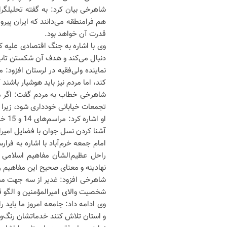
شاهرخی بیان کرد: به گفته تحلیلگر
هم فرامنطقه می‌دانند که ایران پی
قدرت آن خواهد بود.
وی با اشاره به جنگ اقتصادی علیه 
دنبال می‌کند و هدف آن شکستن تاب‌
نماینده ولی‌فقیه در لرستان افزود: م
کند، اما مردم نیز باید هوشیار باش
شاهرخی خطاب به مردم گفت: اگر مطا
تجمعات خیابانی خودداری شود، زیرا 
او ا
آشنا کردن نسل جوان با فضای
راحل عظیم‌الشأن مفاهیم اسلامی ه
نهادینه و معنای صحیح این مفاهیم را
شاهرخی افزود: غدیر از سه جهت مس
شخصیت والای امیرالمؤمنین و الگو ق
وی ادامه داد: جامعه امروز ما باید ر
و استان تلاش کنند خدماتشان رنگ‌وب