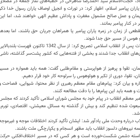
آباد، حجت‌الاسلام سید احمدرضا شاهرخی در خطبه‌های نماز جمعه در مصلای
 یاران پیامبر اسلام، اظهار کرد: در تورات و انجیل اوصاف یاران رسول خدا ذکر
یمان و عمل صالح مشمول مغفرت و پاداش عظیم الهی خواهند شد، اما این
ر کنار پیامبر بمانند.
عی از زمان در زمره یاران پیامبر یا همراهان جریان حق باشند، اما بعدها
و هوس از مسیر حق جدا شوند.
امام جمعه خرم‌آباد با اشاره به تحولات پس از انقلاب اسلامی تصریح کرد: از سال 1342 تاکنون فهرست بلندبالا
ن‌های انقلاب جدا شدند و بخشی از فتنه‌هایی که کشور پشت‌سر گذاشته، ناشی
ان، تقوا و پرهیز از هواپرستی و مقام‌طلبی گفت: همه باید همواره در مسیر
، تقوا، دوری از تکبر و هواوهوس را سرلوحه کار خود قرار دهیم.
شاره و بیان کرد: پیام‌های مقام معظم رهبری از نظر محتوا، شیوایی، فصاحت و
 و همه باید این پیام‌ها را با دقت مطالعه کنند.
 رهبر معظم انقلاب در پیام خود به مجلس شورای اسلامی تأکید کردند که مجلس
مبعوث‌ شده تنظیم کند و بیش از گذشته به مسائل معیشتی، اقتصادی، تورم،
اشد.
اب درباره وحدت ملی یادآور شد: ایشان تأکید کردند اختلافات موجه و غیرموجه
 همه نیروهای دلسوز انقلاب باید مظهر انسجام و یکپارچگی ملت باشند.
خواسته دشمن شکست‌خورده است و هر کسی که در مسیر اختلاف‌افکنی حرکت