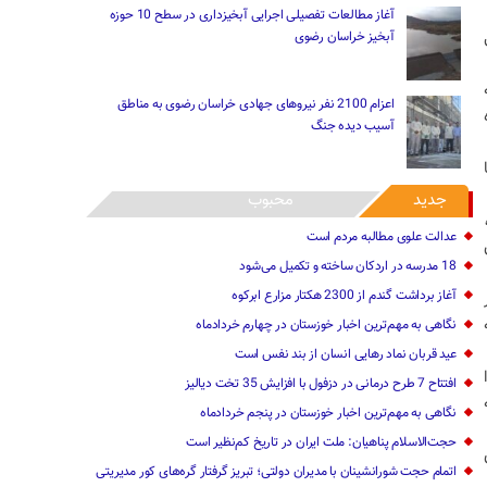
آغاز مطالعات تفصیلی اجرایی آبخیزداری در سطح 10 حوزه
آبخیز خراسان رضوی
اعزام 2100 نفر نیروهای جهادی خراسان رضوی به مناطق
آسیب دیده جنگ
جدید
محبوب
عدالت علوی مطالبه مردم است
18 مدرسه در اردکان ساخته و تکمیل می‌شود
آغاز برداشت گندم از 2300 هکتار مزارع ابرکوه
ر
نگاهی به مهم‌ترین اخبار خوزستان در‌ چهارم خردادماه
عید قربان نماد رهایی انسان از بند نفس است
افتتاح 7 طرح درمانی در دزفول با افزایش 35 تخت دیالیز
نگاهی به مهم‌ترین اخبار خوزستان در‌ پنجم خردادماه
حجت‌الاسلام پناهیان: ملت ایران در تاریخ کم‌نظیر است
اتمام حجت شورانشینان با مدیران دولتی؛ تبریز گرفتار گره‌های کور مدیریتی