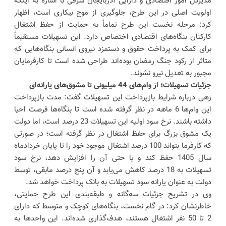
مدیرکل امور اقتصادی و دارایی آذربایجان شرقی با اشاره به اینکه
اولویت اصلی در این طرح، جلوگیری از موج بیکاری است، اظهار
کرد: مرحله نخست این طرح تماماً به حمایت از حفظ اشتغال
کارکنان بنگاه‌های اقتصادی اختصاص دارد. این تسهیلات مستقیماً
برای کمک به پرداخت حقوق و دستمزد نیروی انسانی بنگاه‌هایی که
متاثر از رکود جنگ رمضان بوده‌اند طراحی شده است تا کارفرمایان
مجبور به تعدیل نیرو نشوند.
جزئیات تسهیلات؛ از وام‌های 44 میلیونی تا مشوق‌های یارانه‌ای
زهی درباره شرایط بازپرداخت این تسهیلات گفت: مدت بازپرداخت
این وام‌ها 6 ماهه در نظر گرفته شده است تا بنگاه‌ها فرصت احیا
داشته باشند. نرخ سود اولیه این تسهیلات 23 درصد است، اما دولت
یک مشوق بزرگ برای حفظ اشتغال در نظر گرفته است؛ در صورتی
که کارفرما بتواند 100 درصد اشتغال موجود خود را تا پایان خردادماه
سال 1405 حفظ کند و یا حتی آن را افزایش دهد، نرخ سود
تسهیلات به 18 درصد کاهش می‌یابد و آن پنج درصد مابقی، توسط
دولت به عنوان یارانه سود تسهیلات به بانک پرداخت خواهد شد.
وی در تشریح جزئیات سه‌گانه و طبقه‌بندی این طرح حمایتی،
خاطرنشان کرد: در گام نخست، بنگاه‌های کوچک و متوسط که دارای
2 تا 50 نفر اشتغال هستند، هدف‌گذاری شده‌اند. این واحدها به