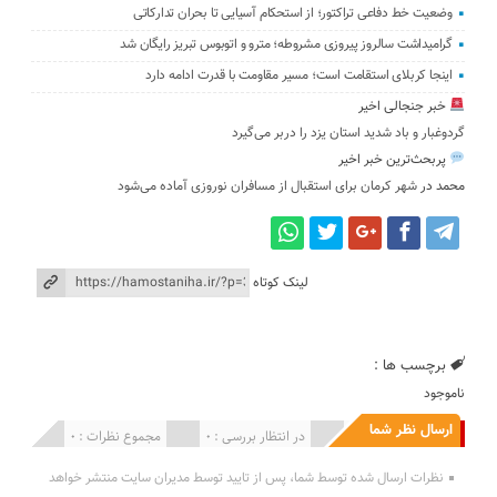
وضعیت خط دفاعی تراکتور؛ از استحکام آسیایی تا بحران تدارکاتی
گرامیداشت سالروز پیروزی مشروطه؛ مترو و اتوبوس تبریز رایگان شد
اینجا کربلای استقامت است؛ مسیر مقاومت با قدرت ادامه دارد
خبر جنجالی اخیر
گردوغبار و باد شدید استان یزد را دربر می‌گیرد
پربحث‌ترین خبر اخیر
محمد
در
شهر کرمان برای استقبال از مسافران نوروزی آماده می‌شود
لینک کوتاه
برچسب ها :
ناموجود
ارسال نظر شما
انتشار یافته : 0
در انتظار بررسی : 0
مجموع نظرات : 0
نظرات ارسال شده توسط شما، پس از تایید توسط مدیران سایت منتشر خواهد