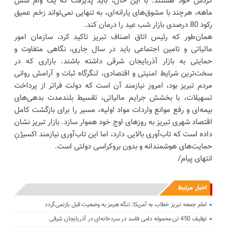
گردش خود هستند. با این حال، باید پذیرفت که یک وام شش
ماهه، هرچند با مشوق‌های یارانه‌ای، به تنهایی نمی‌تواند زخم عمیق
رکود 80 درصدی بازار شب عید را درمان کند.
همان‌طور که رئیس اتاق اصناف تبریز تاکید کرد، سازمان امور
مالیاتی و تامین اجتماعی باید در سال جاری، نگاهی متفاوت و
حمایتی به بازار آذربایجان شرقی داشته باشند. بازاری که در
سخت‌ترین شرایط امنیتی و اقتصادی، لنگرگاه ثبات و آرامش روانی
مردم تبریز بود، امروز نیازمند آن است که دولت فراتر از پرداخت
تسهیلات، با بخشش جرایم مالیاتی، تقسیط بلندمدت بدهی‌های
بیمه‌ای و رفع موانع واردات مواد اولیه، مسیر را برای بازگشت کامل
اقتصاد شهری تبریز به روزهای اوج خود هموار سازد. بازار تبریز نشان
داده است که تاب‌آوری بالایی دارد، اما این تاب‌آوری نیازمند اکسیژنِ
حمایت‌های هوشمندانه و بدون بروکراسی دولتی است.
انتهای پیام/
اخبار مرتبط
امام جمعه تبریز خطاب به آمریکا: تنگه هرمز به وضعیت قبل بازنمی‌گردد
توقیف 450 تن محموله دامی فاسد در سردخانه‌ای در آذربایجان شرقی