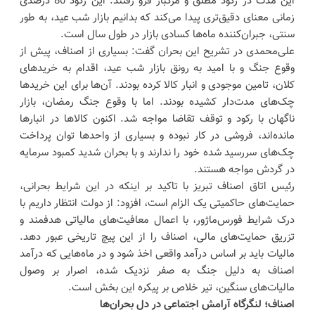
این مدت در رکود مطلق و مرگبار فرو رفتند. این رکود 80 درصدی
زمانی معنای دقیق‌تری پیدا می‌کند که بدانیم بازار شب عید، به طور
سنتی، جبران‌کننده ماه‌ها کسادی بازار در طول سال است.
علی‌محمدی در تشریح این بحران گفت: بسیاری از اصناف، پیش از
وقوع جنگ و با امید به رونق بازار شب عید، اقدام به خریدهای
کلان، تامین موجودی و انبار کالا کرده بودند. آن‌ها برای این خریدها
چک‌های مدت‌دار کشیده بودند. اما با وقوع جنگ رمضان، بازار
ناگهان با رکود و توقف تقاضا مواجه شد. اکنون کالاها در انبارها
مانده‌اند، فروشی در کار نبوده و بسیاری از واحدها توان پرداخت
چک‌های سررسید شده خود را ندارند و با بحران شدید کمبود سرمایه
در گردش مواجه هستند.
رئیس اتاق اصناف تبریز با تاکید بر اینکه در این شرایط بحرانی،
حمایت‌های حاکمیتی یک الزام است، افزود: از دولت انتظار داریم با
درک شرایط فورس‌ماژور، با اعمال معافیت‌های مالیاتی هدفمند و
تزریق حمایت‌های مالی، اصناف را از این پیچ تاریخی عبور دهد.
مالیات باید بر اساس درآمد واقعی اخذ شود و در ماه‌هایی که درآمد
اصناف به دلیل جنگ به صفر نزدیک شده، اصرار بر وصول
مالیات‌های سنگین، تیر خلاص بر پیکره این بخش است.
اصناف؛ لنگرگاه آرامش اجتماعی در دل بحران‌ها