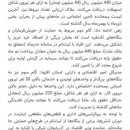
میزان 440 میلیون ریال (44 میلیون تومان) به ازای هر نیروی شاغل
تسهیلات دریافت می‌کنند. ملاک ارزیابی تعداد نیروها نیز، آخرین
لیست بیمه‌شده تامین اجتماعی در ماه‌های پیش از بحران، یعنی
دی‌ماه یا بهمن‌ماه سال گذشته است.
زهی ادامه داد: گام دوم مربوط به حمایت از خویش‌فرمایان و
بنگاه‌های تک‌نفره است که بخش بزرگی از اصناف خرد تبریز را
تشکیل می‌دهند. این افراد با ثبت‌نام در سامانه «دیما» (متعلق به
بانک ملت)، مبلغ 440 میلیون ریال به عنوان معادل پرداخت دو ماه
حقوق پایه دریافت می‌کنند تا بتوانند سرمایه در گردش اولیه برای
شروع مجدد کار را تامین کنند.
مدیرکل امور اقتصادی و دارایی استان افزود: گام سوم نیز به
بنگاه‌های بزرگ‌تر و واحدهای تولیدی و خدماتی بالای 50 نفر نیروی
انسانی بیمه‌شده اختصاص دارد. این واحدها به دلیل حجم بالای
نیروی کار، به ازای هر نفر شاغل، مبلغ 220 میلیون ریال (معادل
حداقل حقوق یک ماه) دریافت می‌کنند تا بتوانند بحران نقدینگی
ماه‌های گذشته را مدیریت کنند.
با توجه به بروکراسی‌های اداری و قطعی‌های مقطعی اینترنت در
دوران تنش‌ها، برخی از بنگاه‌ها از ثبت‌نام در طرح‌های حمایتی جا
مانده‌اند. نماینده وزیر اقتصاد در آذربایجان شرقی با اشاره به این