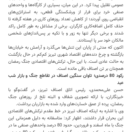
عمومی تقلیل پیدا کرد. در این میان، بسیاری از کارگاه‌ها و واحدهای
صنفی خرد برای فرار از ورشکستگی قطعی، به استراتژی‌های
انقباضی روی آوردند؛ از کاهش تعداد روزهای کاری در هفته گرفته تا
حذف کامل اضافه‌کاری کارگران. برخی از مشاغل به طور کامل راکد
شدند و برخی دیگر تنها به زور و با تکیه بر پس‌اندازهای شخصی
مالکان خود سر پا ایستادند.
اکنون که مدتی از پایان این تنش‌ها می‌گذرد و آرامش به خیابان‌ها
بازگشته و چرخ دنده‌های اقتصاد شهری تبریز کم‌کم در حال بازگشت
به حالت عادی است. با این حال، ترکش‌های اقتصادی جنگ رمضان
همچنان بر تن اصناف باقی مانده است.
رکود 80 درصدی؛ تاوان سنگین اصناف در تقاطع جنگ و بازار شب
عید
حسن علی‌محمدی، رئیس اتاق اصناف تبریز، در گفت‌وگو با
خبرنگاران، با ارائه تصویری شفاف و البته تلخ از روزهای جنگ
رمضان، پرده از عمق خسارت‌های وارد شده به بازاریان برداشت.
وی با اشاره به اینکه اصناف تبریز در خط مقدم ترکش‌های اقتصادی
این بحران قرار داشتند، اظهار کرد: متاسفانه به دلیل همزمانی این
جنگ با ماه اسفند و فروردین، حدود 80 درصد واحدهای صنفی ما در