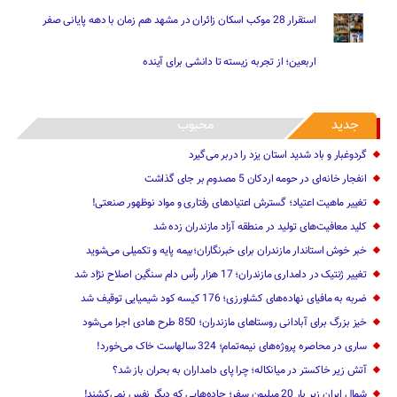
استقرار 28 موکب اسکان زائران در مشهد هم زمان با دهه پایانی صفر
اربعین؛ از تجربه زیسته تا دانشی برای آینده
جدید
محبوب
گردوغبار و باد شدید استان یزد را دربر می‌گیرد
انفجار خانه‌ای در حومه اردکان 5 مصدوم بر جای گذاشت
تغییر ماهیت ‌اعتیاد؛ گسترش اعتیادهای رفتاری و مواد نوظهور صنعتی!
کلید معافیت‌های تولید در منطقه آزاد مازندران زده شد
خبر خوش استاندار مازندران برای خبرنگاران؛‌بیمه پایه و ‌تکمیلی می‌شوید
تغییر ژنتیک‌ در دامداری مازندران؛ 17 هزار رأس دام سنگین ‌اصلاح نژاد شد
ضربه ‌به مافیای نهاده‌های کشاورزی؛ 176 کیسه کود شیمیایی توقیف شد
خیز بزرگ برای آبادانی روستاهای مازندران؛ 850 طرح هادی ‌اجرا می‌شود
ساری در محاصره پروژه‌های نیمه‌تمام؛ 324 سالهاست خاک می‌خورد!
آتش زیر خاکستر در میانکاله؛ چرا پای دامداران به بحران باز شد؟
شمال ایران زیر بار 20 میلیون سفر؛ جاده‌هایی که دیگر نفس نمی‌کشند!
خبرنگاران همدانی تیراندازی کردند