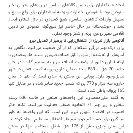
اتحادیه بنکداران برای تامین کالاهای اساسی در روزهای بحرانی اخیر
ستودنی بود. با تفویض اختیارات ویژه به استانداران برای رفع موانع و
تسهیل واردات کالاهای اساسی، هیچ کمبودی در بازار استان ایجاد
نشد و خوشبختانه در حال حاضر نیز هیچ‌گونه کمبودی در تامین
اقلامی نظیر روغن، برنج و شکر وجود ندارد.
آناتومی بازار تبریز؛ از اشتغال‌زایی تا پرهیز از تعدیل نیرو
برای درک بهتر بزرگی شبکه‌ای که از آن صحبت می‌کنیم، نگاهی به
آمارهای ارائه شده از سوی اتاق اصناف ضروری است. علی‌محمدی با
ارائه آماری دقیق از وضعیت اصناف تبریز به تسنیم گفت: در حال
حاضر 70 هزار و 883 واحد صنفی دارای پروانه کسب فعال در شهر
تبریز وجود دارد. پویایی این بخش به حدی است که تنها در سال
جاری، سه هزار و 770 پروانه کسب جدید صادر شده و در مقابل تنها
165 پروانه باطل شده است.
به گفته علی‌محمدی، این واحدهای صنفی در قالب 636 رسته
شغلی و زیر چتر 71 اتحادیه صنفی فعالیت می‌کنند. نکته حائز
اهمیت در اقتصاد شهری تبریز این است که این واحدها به طور
میانگین برای دست‌کم دو و نیم نفر اشتغال مستقیم ایجاد کرده‌اند.
این یعنی چیزی بیش از 175 هزار شغل مستقیم تنها در بخش