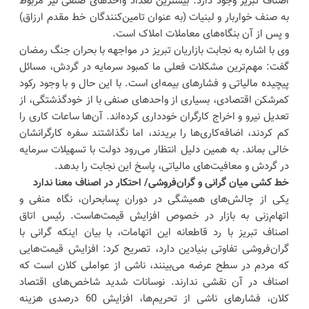
اصناف تبریز وجود دارد. بیشترین تعداد واحدهای صنفی نیز مربوط
به صنف خواربار و لبنیات (به عنوان تامین‌کنندگان خط مقدم ارزاق)
و پس از آن بنگاه‌های معاملات املاک است.
وی با اشاره به نجابت بازاریان تبریز در مواجهه با بحران جنگ رمضان
گفت: مهم‌ترین مشکلات فعلی ما کمبود سرمایه در گردش، مسائل
پیچیده مالیاتی و فشارهای بیمه‌ای است. با این حال و با وجود رکود
کمرشکن اقتصادی، بسیاری از واحدهای صنفی با از خودگذشتگی، از
تعدیل نیرو و اخراج کارگران خودداری کرده‌اند. آن‌ها ساعات کاری را
کم کردند، اضافه‌کاری‌ها را بریدند، اما نگذاشتند سفره کارگرانشان
خالی بماند. به همین دلیل انتظار می‌رود دولت با تسهیلات سرمایه
در گردش و معافیت‌های مالیاتی، پاسخ این نجابت را بدهد.
خط کشی میان گرانی و گران‌فروشی/ احتکار در اصناف معنا ندارد
یکی از چالش‌های همیشگی در دوران پسابحران، نگاه منفی و
اتهام‌زنی به بازار در خصوص افزایش قیمت‌هاست. رئیس اتاق
اصناف تبریز با رد قاطعانه این اتهامات، با بیان اینکه گرانی با
گران‌فروشی تفاوتی بنیادین دارد، تصریح کرد: افزایش قیمت‌هایی
که مردم در سطح عرضه می‌بینند، ناشی از عواملی کلان است که
اصناف در آن نقشی ندارند. نوسانات شدید شاخص‌های اقتصاد
کلان، فشارهای ناشی از تحریم‌ها، افزایش 60 درصدی هزینه