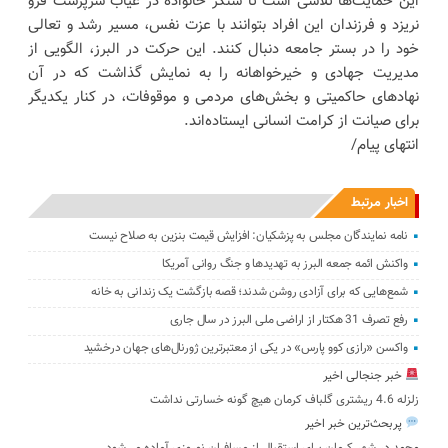
این حمایت‌ها تلاشی است تا سنگر خانواده در غیاب سرپرست فرو
نریزد و فرزندان این افراد بتوانند با عزت نفس، مسیر رشد و تعالی
خود را در بستر جامعه دنبال کنند. این حرکت در البرز، الگویی از
مدیریت جهادی و خیرخواهانه را به نمایش گذاشت که در آن
نهادهای حاکمیتی و بخش‌های مردمی و موقوفات، در کنار یکدیگر
برای صیانت از کرامت انسانی ایستاده‌اند.
انتهای پیام/
اخبار مرتبط
نامه نمایندگان مجلس به پزشکیان: افزایش قیمت بنزین به صلاح نیست
واکنش ائمه جمعه البرز به تهدیدها و جنگ روانی آمریکا
شمع‌هایی که ‌برای آزادی روشن شدند؛ قصه بازگشت یک زندانی به خانه
رفع تصرف 31 هکتار از اراضی ملی البرز در سال جاری
واکسن «رازی کوو پارس» در یکی از معتبرترین ژورنال‌های جهان درخشید
خبر جنجالی اخیر
زلزله 4.6 ریشتری گلباف کرمان هیچ گونه خسارتی نداشت
پربحث‌ترین خبر اخیر