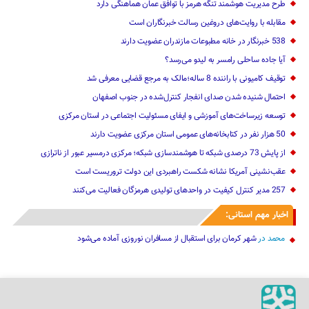
طرح مدیریت هوشمند تنگه هرمز با توافق عمان هماهنگی دارد
مقابله با روایت‌های دروغین رسالت خبرنگاران است
538 خبرنگار در خانه مطبوعات مازندران عضویت دارند
آیا جاده ساحلی رامسر به لیدو می‌رسد؟
توقیف کامیونی با راننده 8 ساله؛مالک به مرجع قضایی معرفی شد
احتمال شنیده شدن صدای انفجار کنترل‌شده در جنوب اصفهان
توسعه زیرساخت‌های آموزشی و ایفای مسئولیت اجتماعی در استان مرکزی
50 هزار نفر در کتابخانه‌های عمومی استان مرکزی عضویت دارند
از پایش 73 درصدی شبکه تا هوشمندسازی شبکه؛ مرکزی درمسیر عبور از ناترازی
عقب‌نشینی آمریکا نشانه شکست راهبردی این دولت تروریست است
257 مدیر کنترل کیفیت در واحدهای تولیدی هرمزگان فعالیت می‌کنند
اخبار مهم استانی:
محمد
در
شهر کرمان برای استقبال از مسافران نوروزی آماده می‌شود