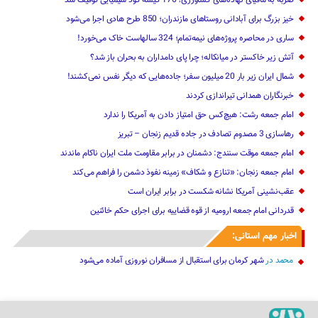
خیز بزرگ برای آبادانی روستاهای مازندران؛ 850 طرح هادی ‌اجرا می‌شود
ساری در محاصره پروژه‌های نیمه‌تمام؛ 324 سالهاست خاک می‌خورد!
آتش زیر خاکستر در میانکاله؛ چرا پای دامداران به بحران باز شد؟
شمال ایران زیر بار 20 میلیون سفر؛ جاده‌هایی که دیگر نفس نمی‌کشند!
خبرنگاران همدانی تیراندازی کردند
امام جمعه رشت: هیچ‌کس حق امتیاز دادن به آمریکا را ندارد
رهاسازی 3 مصدوم تصادف در جاده قدیم زنجان – تبریز
امام جمعه موقت سنندج: دشمنان در برابر مقاومت ملت ایران ناکام ماندند
امام جمعه زنجان: «تنازع و شکاف» زمینه نفوذ دشمن را فراهم می‌کند
عقب‌نشینی آمریکا نشانه شکست در برابر ایران است
قدردانی امام جمعه ارومیه از قوه قضاییه برای اجرای حکم خائنین ‌
اخبار مهم استانی:
محمد
در
شهر کرمان برای استقبال از مسافران نوروزی آماده می‌شود