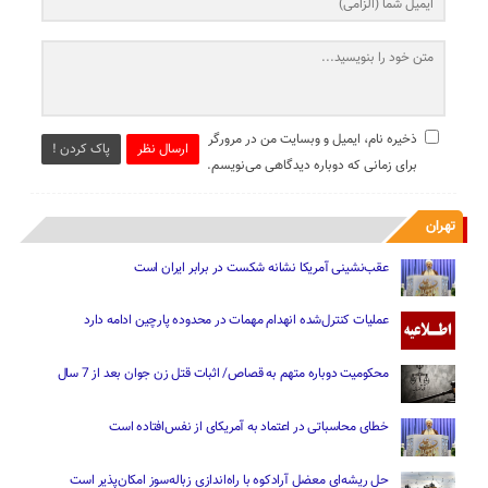
ذخیره نام، ایمیل و وبسایت من در مرورگر
ارسال نظر
پاک کردن !
برای زمانی که دوباره دیدگاهی می‌نویسم.
تهران
عقب‌نشینی آمریکا نشانه شکست در برابر ایران است
عملیات کنترل‌شده انهدام مهمات در محدوده پارچین ادامه دارد
محکومیت دوباره متهم به قصاص/ اثبات قتل زن جوان بعد از 7 سال
خطای محاسباتی در اعتماد به آمریکای از نفس‌افتاده است
حل ریشه‌ای معضل آرادکوه با راه‌اندازی زباله‌سوز امکان‌پذیر است