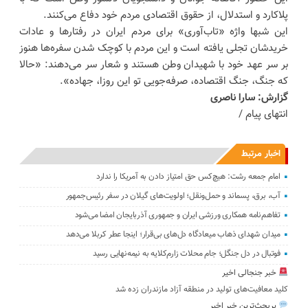
پلاکارد و استدلال، از حقوق اقتصادی مردم خود دفاع می‌کنند.
این شبها واژه «تاب‌آوری» برای مردم ایران در رفتارها و عادات
خریدشان تجلی یافته است و این مردم با کوچک شدن سفره‌ها هنوز
بر سر عهد خود با شهیدان وطن هستند و شعار سر می‌دهند: «حالا
که جنگ، جنگ اقتصاده، صرفه‌جویی تو این روزا، جهاده».
گزارش: سارا ناصری
انتهای پیام /
اخبار مرتبط
امام جمعه رشت: هیچ‌کس حق امتیاز دادن به آمریکا را ندارد
آب، برق، پسماند و حمل‌ونقل؛ اولویت‌های گیلان در سفر رئیس‌جمهور
تفاهم‌نامه همکاری ورزشی ایران و جمهوری آذربایجان امضا می‌شود
میدان شهدای ذهاب میعادگاه دل‌های بی‌قرار؛ اینجا عطر کربلا می‌دهد
فوتبال در دل جنگل؛ جام محلات زارم‌کلایه به نیمه‌نهایی رسید
خبر جنجالی اخیر
کلید معافیت‌های تولید در منطقه آزاد مازندران زده شد
پربحث‌ترین خبر اخیر