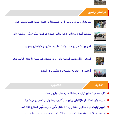
خراسان رضوی
شریفیان: نباید با ترس از برچسب‌ها از حقوق ملت عقب‌نشینی کرد
مشهد آماده میزبانی دهه پایانی صفر؛ ظرفیت اسکان 1.2 میلیون زائر
اجرای 66 هزار واحد نهضت ملی مسکن در خراسان رضوی
استقرار 28 موکب اسکان زائران در مشهد هم زمان با دهه پایانی صفر
اربعین؛ از تجربه زیسته تا دانشی برای آینده
جدید
محبوب
کلید معافیت‌های تولید در منطقه آزاد مازندران زده شد
خبر خوش استاندار مازندران برای خبرنگاران؛‌بیمه پایه و ‌تکمیلی می‌شوید
تغییر ژنتیک‌ در دامداری مازندران؛ 17 هزار رأس دام سنگین ‌اصلاح نژاد شد
ضربه ‌به مافیای نهاده‌های کشاورزی؛ 176 کیسه کود شیمیایی توقیف شد