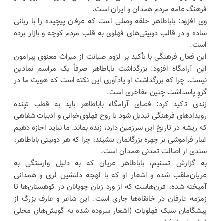
فرهنگ عامه مردم همدان و ایران است.
وی افزود: باباطاهر حلقه وصلی است که عرفان پیچیده را با زبانی
ساده و در قالب دوبیتی‌های فهلوی به قلب مردم کوچه و بازار برده
است.
این فعال فرهنگی با تأکید بر لزوم صیانت از میراث معنوی پیرامون
این آرامگاه افزود: بزرگداشت باباطاهر صرفاً یک مراسم نمادین
نیست، چرا که بزرگداشت او یادآوری این نکته است که هویت ما در
گروِ پاسداشت چنین مفاخری است.
زندی تاکید کرد: فضای آرامگاه باباطاهر باید به قطب تپنده
رویدادهای فرهنگی تبدیل شود تا روح فهلوی‌خوانی و ادبیات شفاهی
که ریشه در تاریخ این سرزمین دارد، زنده بماند. ما نباید اجازه دهیم
غبار فراموشی بر چهره بزرگانمان بنشیند، چرا که هر دوبیتی باباطاهر،
سندی از اصالت تمدنی همدان است.
به گزارش تسنیم، باباطاهر عریان که به دلیل وارستگی به
عریان‌ملقب شده و اشعار او که با لهجه دلنشین لری و همدانی
آمیخته شده، قرن‌هاست که از ورد زبان چوپانان در کوهستان‌ها تا
زمزمه عارفان در خانقاه‌ها جاری است. این شاعر و عارف بزرگ از
پیشگامان سبک فهلویات (اشعار سروده شده به گویش‌های محلی