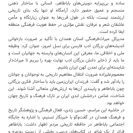
ساده و بی‌پیرایه دوبیتی‌های باباطاهر، انسانی با ساختار ذهنی
منسجم و عمیق حضور دارد، آرامگاه او تنها یک بنای تاریخی
ارزشمند نیست، بلکه در طول قرن‌ها به عنوان زیارتگاه و مأمن
عاشقان شعر و عرفان، نقش مؤثری در حفظ هویت فرهنگی منطقه
ایفا کرده است.
مدیرکل میراث‌فرهنگی استان همدان با تأکید بر ضرورت بازخوانی
اندیشه‌های بزرگان ادب فارسی برای نسل امروز، عنوان کرد: وظیفه
ملی و اخلاقی ما، معرفی این انسان‌های وارسته به جهانیان است و
ما باید از ذخایر دانش بزرگان ادب نهایت بهره را ببریم تا میراث‌دار
شایسته‌ای برای تمدن کهن ایران باشیم.
معصوم‌علیزاده ضرورت انتقال مفاهیم تاریخی به نوجوانان و جوانان
را یادآور شد و گفت: فرزندان ایران‌زمین باید با ساختار فکری بزرگانی
چون باباطاهر و پایبندی آن‌ها به ارزش‌های متعالی آشنا شوند. این
شناخت، ضامن درخشش ابدی ایران بر تارک فرهنگ و تاریخ جهان
خواهد بود.
در حاشیه این مراسم، حسین زندی، فعال فرهنگی و پژوهشگر تاریخ
و فرهنگ همدان در گفت‌وگو با خبرنگار تسنیم، با اشاره به جایگاه
اجتماعی باباطاهر در حافظه تاریخی مردم اظهار داشت: باباطاهر
فراتر از یک شاعر در کتاب‌های درسی، بخشی از زیست روزمره و