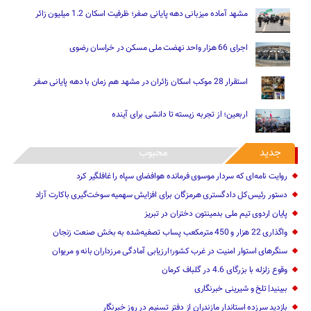
مشهد آماده میزبانی دهه پایانی صفر؛ ظرفیت اسکان 1.2 میلیون زائر
اجرای 66 هزار واحد نهضت ملی مسکن در خراسان رضوی
استقرار 28 موکب اسکان زائران در مشهد هم زمان با دهه پایانی صفر
اربعین؛ از تجربه زیسته تا دانشی برای آینده
جدید
محبوب
روایت نامه‌ای که سردار موسوی فرمانده هوافضای سپاه را غافلگیر کرد
دستور رئیس‌کل دادگستری هرمزگان برای افزایش سهمیه سوخت‌گیری باکارت آزاد
پایان اردوی تیم ملی بدمینتون دختران در تبریز
واگذاری 22 هزار و 450 مترمکعب ‌پساب تصفیه‌شده به بخش صنعت زنجان
سنگرهای استوار امنیت در غرب کشور؛ارزیابی آمادگی مرزداران بانه و مریوان
وقوع زلزله با بزرگای 4.6 در گلباف کرمان
ببینید| تلخ و شیرینی خبرنگاری
بازدید سرزده ‌استاندار مازندران از دفتر تسنیم ‌در روز خبرنگار