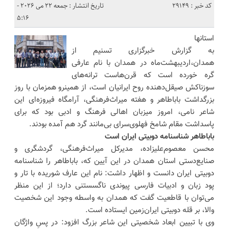
کد خبر : 29149
تاریخ انتشار : جمعه 22 می 2026 -
5:16
استانها
به گزارش خبرگزاری تسنیم از
همدان،اردیبهشت‌ماه در همدان با نام عارفی
گره خورده است که قرن‌هاست ترانه‌های
سوزناکش صیقل‌دهنده روح ایرانیان است، از همینرو همزمان با روز
بزرگداشت باباطاهر و هفته میراث‌فرهنگی، آرامگاه فیروزه‌ای این
شاعر نامی، امروز میزبان اهالی فرهنگ و ادبی بود که برای
پاسداشت مقام شامخ فهلوی‌سرای بی‌مانند گرد هم آمده بودند.
باباطاهر شناسنامه دوبیتی ایران است
محسن معصوم‌علیزاده، مدیرکل میراث‌فرهنگی، گردشگری و
صنایع‌دستی استان همدان در این آیین که، باباطاهر را شناسنامه
دوبیتی ایران دانست و اظهار داشت: نام این عارف شوریده با تار و
پود زبان و ادبیات فارسی پیوندی ناگسستنی دارد؛ از این منظر
می‌توان با قاطعیت گفت که همدان به واسطه وجود این شخصیت
والا، بر قله دوبیتی ایران‌زمین ایستاده است.
وی با تبیین ابعاد شخصیتی این شاعر بزرگ افزود: در پسِ واژگان