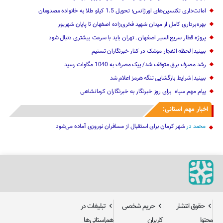
امانت‌داری تکنسین‌های اورژانس؛ تحویل 1.5 کیلو طلا به خانواده مصدومان
بهره‌برداری کامل از میدان شهید فخری‌زاده اصفهان تا پایان شهریور
پروژه قطار سریع‌السیر اصفهان ـ تهران باید با سرعت بیشتری دنبال شود
ببینید| لحظه انفجار موشک‌ در کنار خبرنگاران تسنیم
رشد مصرف برق متوقف شد/ پیک مصرف به 1040 مگاوات رسید
ببینید| شرایط بازگشایی تنگه هرمز اعلام شد
پیام مهم ‌سپاه ‌ برای روز خبرنگار ‌به خبرنگاران کرمانشاهی
اخبار مهم استانی:
محمد
در
شهر کرمان برای استقبال از مسافران نوروزی آماده می‌شود
حقوق انتشار
حریم شخصی
تبلیغات در
محتوا
کاربران
هم‌استانی‌ها